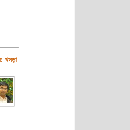
শল: খসড়া