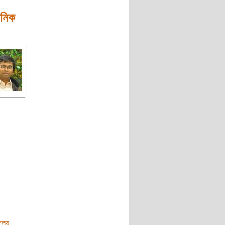
ানিক
লের