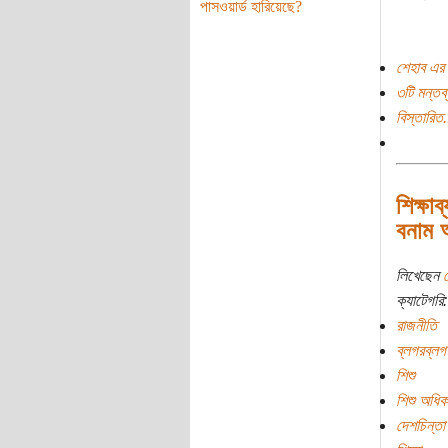
পাসওয়ার্ড হারিয়েছে?
শেহাব এর 
৩টি মন্তব্
বিস্তারিত.
শিক্ষা
বনাম আ
লিখেছেন
ক্যাটেগরি:
রাজনীতি
ব্লগরব্লগ
শিশু
শিশু অধিক
দেশচিন্তা