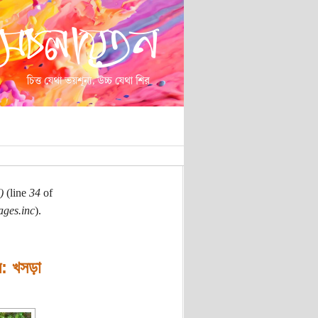
)
(line
34
of
ages.inc
).
শল: খসড়া