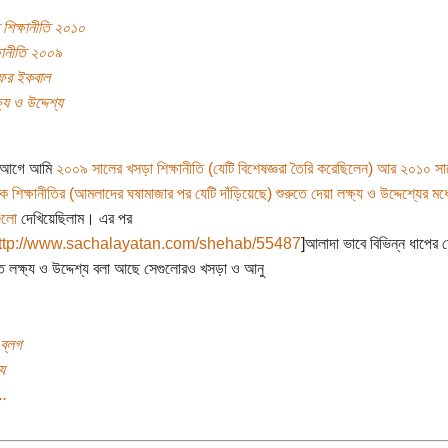
শিক্ষানীতি ২০১০
ষানীতি ২০০৯
াফর ইকবাল
ষ্য ও উদ্দেশ্য
ন আগে আমি
২০০৯ সালের খসড়া শিক্ষানীতি (যেটি বিশেষজ্ঞরা তৈরি করেছিলেন) আর ২০১০ সা
িক শিক্ষানীতির (আমলাদের ঘষামাজার পর যেটি দাঁড়িয়েছে) শুরুতে দেয়া লক্ষ্য ও উদ্দেশ্যের মধ্
গুলো
দেখিয়েছিলাম। এর পর
ttp://www.sachalayatan.com/shehab/55487
]আলাদা ভাবে বিভিন্ন ধাপের 
িত লক্ষ্য ও উদ্দেশ্য বলা আছে সেগুলোরও খসড়া ও আনু
ব্লগ
য
..