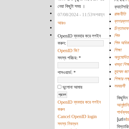
নেয়া কিছুটা সময় ।
ক্যাটেগরি:
রাজনীতি
07/08/2024 - 11:53অপরাহ্ন
ব্লগরব্লগ
আরও
চিন্তাভাবন
শিশু
OpenID ব্যবহার করে লগইন
শিশু অধিক
করুন:
শিক্ষা
OpenID কি?
অনুমোদিত 
সদস্য পরিচয়:
*
খসড়া শিক্
মুহম্মদ জ
পাসওয়ার্ড:
*
শিক্ষার লক্
সববয়সী
ভুলোনা আমায়
কিছুদি
OpenID ব্যবহার করে লগইন
আনুষ্ঠান
করুন
পার্থক্য
Cancel OpenID login
[url=
h
সদস্য নিবন্ধন
বিস্তার