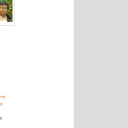
লের
যে
যে