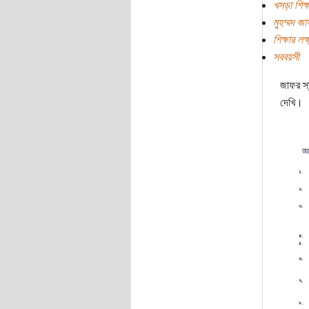
খসড়া শিক্
মুহম্মদ জ
শিক্ষার লক্
সববয়সী
জাফর স
দেখি।