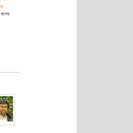
যে
 ধাপের