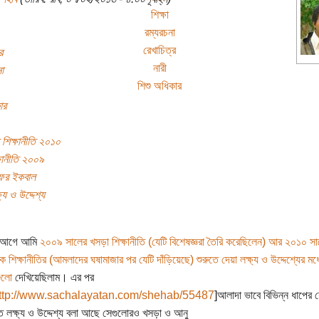
শিক্ষা
রম্যরচনা
রেখাচিত্র
র
নারী
া
শিশু অধিকার
ার
শিক্ষানীতি ২০১০
ষানীতি ২০০৯
াফর ইকবাল
ষ্য ও উদ্দেশ্য
ন আগে আমি
২০০৯ সালের খসড়া শিক্ষানীতি (যেটি বিশেষজ্ঞরা তৈরি করেছিলেন) আর ২০১০ সা
িক শিক্ষানীতির (আমলাদের ঘষামাজার পর যেটি দাঁড়িয়েছে) শুরুতে দেয়া লক্ষ্য ও উদ্দেশ্যের মধ্
গুলো
দেখিয়েছিলাম। এর পর
ttp://www.sachalayatan.com/shehab/55487
]আলাদা ভাবে বিভিন্ন ধাপের 
িত লক্ষ্য ও উদ্দেশ্য বলা আছে সেগুলোরও খসড়া ও আনু