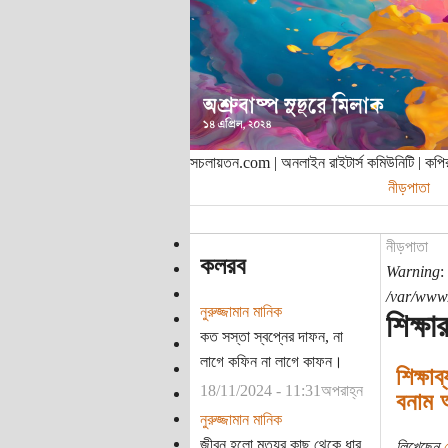
সচলায়তন.com | অনলাইন রাইটার্স কমিউনিটি | ক
নীড়পাতা
নীড়পাতা
কলরব
Warning
:
/var/www/
নুরুজ্জামান মানিক
শিক্ষা
কত সস্তা স্বপ্নের দাফন, না
লাগে কফিন না লাগে কাফন।
শিক্ষা
18/11/2024 - 11:31অপরাহ্ন
বনাম আন
নুরুজ্জামান মানিক
জীবন হলো মৃত্যুর কাছ থেকে ধার
লিখেছেন