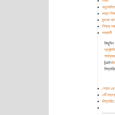
শিক্ষা
অনুমোদিত 
খসড়া শিক্
মুহম্মদ জ
শিক্ষার লক্
সববয়সী
কিছুদি
আনুষ্ঠান
পার্থক্য
[url=
h
বিস্তার
শেহাব এর 
৩টি মন্তব্
বিস্তারিত.