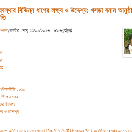
ব্যবস্থার বিভিন্ন ধাপের লক্ষ্য ও উদ্দেশ্য: খসড়া বনাম আনুষ্ঠ
ীতি
শেহাব
(তারিখ: সোম, ১১/০১/২০১৬ - ৬:৫৬পূর্বাহ্ন)
র
া
ার
শিক্ষানীতি ২০১০
ষানীতি ২০০৯
াফর ইকবাল
ষ্য ও উদ্দেশ্য
 আগে আমি ২০০৯ সালের খসড়া শিক্ষানীতি (যেটি বিশেষজ্ঞরা তৈরি করেছিলেন) আর ২০১০ সা