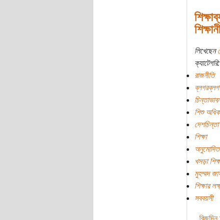
শিক্ষা
শিক্ষান
লিখেছেন
ক্যাটেগরি:
রাজনীতি
ব্লগরব্লগ
চিন্তাভাবন
শিশু অধিক
দেশচিন্তা
শিক্ষা
অনুমোদিত 
খসড়া শিক্
মুহম্মদ জ
শিক্ষার লক্
সববয়সী
কিছুদিন