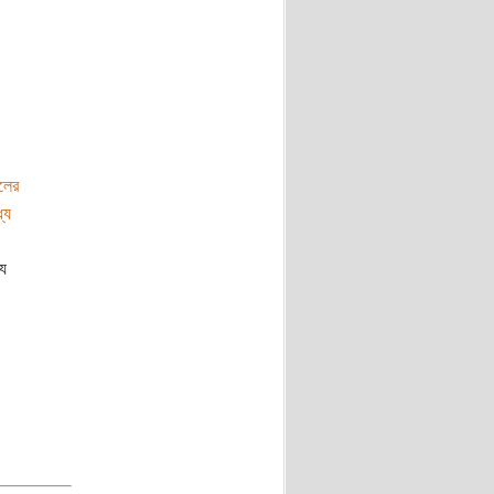
লের
যে
যে