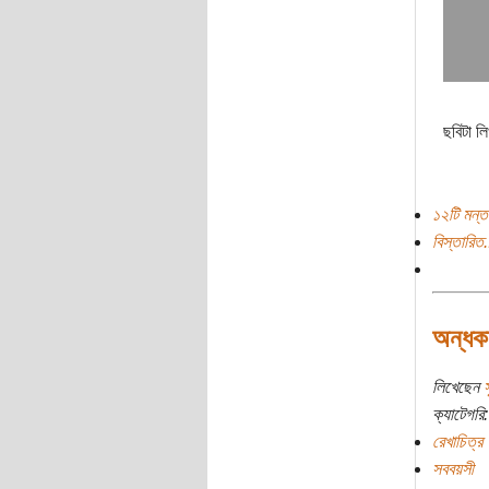
ছবিটা ল
১২টি মন্ত
বিস্তারিত.
অন্ধক
লিখেছেন
ক্যাটেগরি:
রেখাচিত্র
সববয়সী