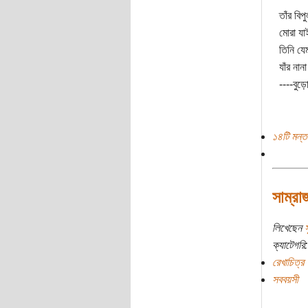
তাঁর বিপু
মোরা যা
তিনি যে
যাঁর নান
----বুড়
১৪টি মন্ত
সাম্রা
লিখেছেন
ক্যাটেগরি:
রেখাচিত্র
সববয়সী