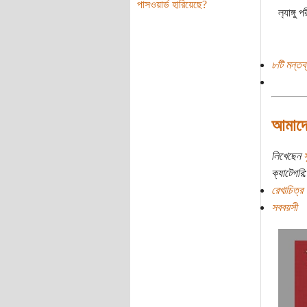
পাসওয়ার্ড হারিয়েছে?
ল‍্যাঙ্গু প
৮টি মন্তব্
আমাদে
লিখেছেন
ক্যাটেগরি:
রেখাচিত্র
সববয়সী