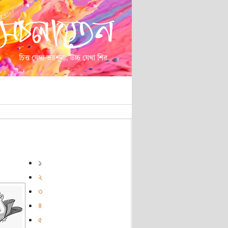
১
২
৩
৪
৫