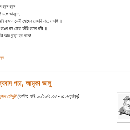
ল ছন্দে ছন্দে
ই চলে আনন্দে,
মনি বাজান ভেরী মোদের তেমনি নাচের ভঙ্গি ॥
া রঙের রঙ্গ মোরা তাঁরি রসের রঙ্গী ॥
োটা আর বুড়ো হয় নারে!
ব্য
জ্যবাদ পচা, আমৃকা ভালু
সুজন চৌধুরী
(তারিখ: শনি, ১০/১০/২০১৫ - ৬:০৯পূর্বাহ্ন)