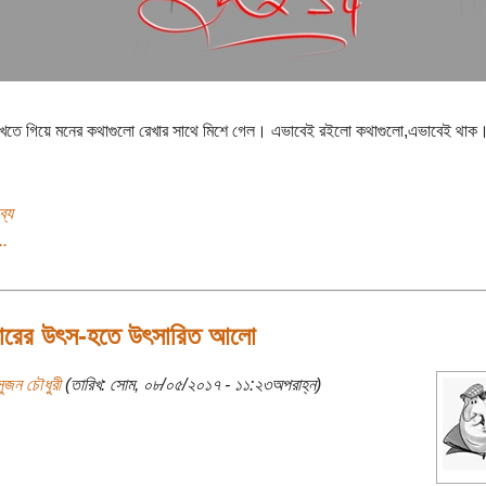
িখতে গিয়ে মনের কথাগুলো রেখার সাথে মিশে গেল। এভাবেই রইলো কথাগুলো,এভাবেই থাক
ব্য
..
ারের উৎস-হতে উৎসারিত আলো
সুজন চৌধুরী
(তারিখ: সোম, ০৮/০৫/২০১৭ - ১১:২৩অপরাহ্ন)