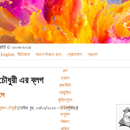
পিরাইট © ২০০৬-২০১৫
English
নীতিমালা
সচলে লিখতে হলে
প্রোফাইল
প্রবেশ
গল্প
চৌধুরী এর ব্লগ
ভ্রমণ
রাজনীতি
প্রযুক্তি
ুলে
মুক্তিযুদ্ধ
খেলাধুলা
সুজন চৌধুরী
(তারিখ: বুধ, ০৩/০১/২০১৮ - ২:২৩পূর্বাহ্ন)
অনুবাদ
বিজ্ঞান
কবিতা