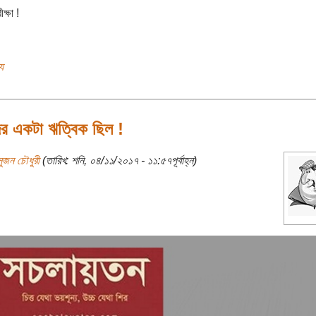
রীক্ষা !
য
র একটা ঋত্বিক ছিল !
সুজন চৌধুরী
(তারিখ: শনি, ০৪/১১/২০১৭ - ১১:৫৭পূর্বাহ্ন)