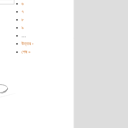
৬
৭
৮
৯
…
উত্তর ›
শেষ »