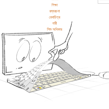
শিক্ষা
রম্যরচনা
রেখাচিত্র
নারী
শিশু অধিকার