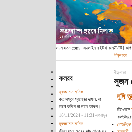
সচলায়তন.com | অনলাইন রাইটার্স কমিউনিটি | ক
নীড়পাতা
নীড়পাতা
কলরব
সুজন 
নুরুজ্জামান মানিক
লুঙ্গি ত
কত সস্তা স্বপ্নের দাফন, না
লাগে কফিন না লাগে কাফন।
লিখেছেন
18/11/2024 - 11:31অপরাহ্ন
ক্যাটেগরি:
নুরুজ্জামান মানিক
রেখাচিত্র
জীবন হলো মৃত্যুর কাছ থেকে ধার
সববয়সী