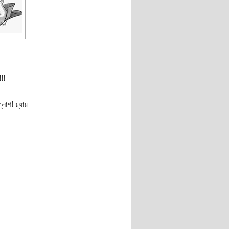
!!
লাশ! য়্যায়