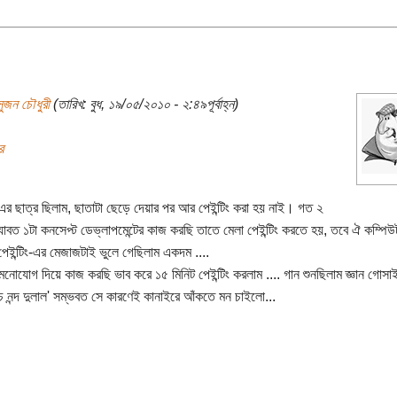
সুজন চৌধুরী
(তারিখ: বুধ, ১৯/০৫/২০১০ - ২:৪৯পূর্বাহ্ন)
র
ং-এর ছাত্র ছিলাম, ছাতাটা ছেড়ে দেয়ার পর আর পেইন্টিং করা হয় নাই। গত ২
যাবত ১টা কনসেপ্ট ডেভ্লাপমেন্টের কাজ করছি তাতে মেলা পেইন্টিং করতে হয়, তবে ঐ কম্পিউ
েইন্টিং-এর মেজাজটাই ভুলে গেছিলাম একদম ....
নোযোগ দিয়ে কাজ করছি ভাব করে ১৫ মিনিট পেইন্টিং করলাম .... গান শুনছিলাম জ্ঞান গোসাইয়
াচে নন্দ দুলাল' সম্ভবত সে কারণেই কানাইরে আঁকতে মন চাইলো...