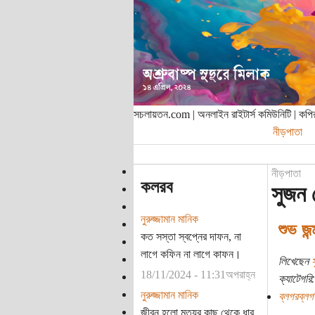
সচলায়তন.com | অনলাইন রাইটার্স কমিউনিটি | ক
নীড়পাতা
নীড়পাতা
কলরব
সুজন 
নুরুজ্জামান মানিক
শুভ জন
কত সস্তা স্বপ্নের দাফন, না
লাগে কফিন না লাগে কাফন।
লিখেছেন
18/11/2024 - 11:31অপরাহ্ন
ক্যাটেগরি:
নুরুজ্জামান মানিক
ব্লগরব্লগ
জীবন হলো মৃত্যুর কাছ থেকে ধার