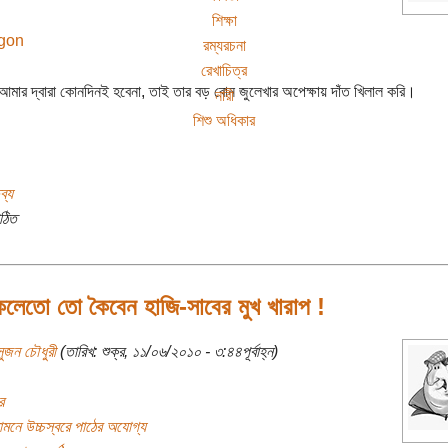
শিক্ষা
রম্যরচনা
রেখাচিত্র
 আমার দ্বারা কোনদিনই হবেনা, তাই তার বড় বোন জুলেখার অপেক্ষায় দাঁত খিলাল করি।
নারী
শিশু অধিকার
ব্য
ঠিত
কৈলেতো তো কৈবেন হাজি-সাবের মুখ খারাপ !
সুজন চৌধুরী
(তারিখ: শুক্র, ১১/০৬/২০১০ - ৩:৪৪পূর্বাহ্ন)
র
সামনে উচ্চস্বরে পাঠের অযোগ্য