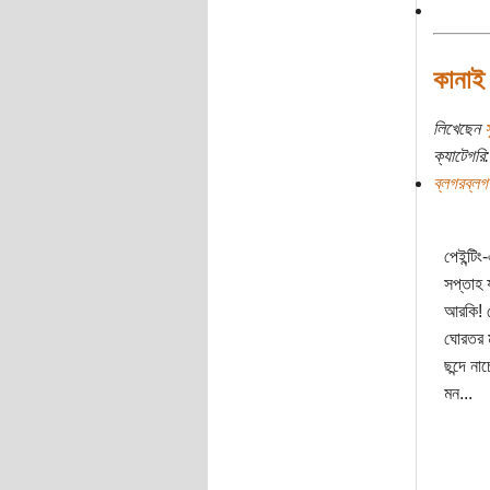
কানাই
লিখেছেন
ক্যাটেগরি:
ব্লগরব্লগ
পেইন্টি
সপ্তাহ 
আরকি! প
ঘোরতর ম
ছন্দে ন
মন...