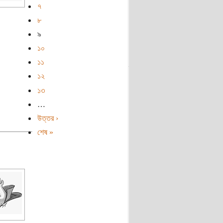
৭
৮
৯
১০
১১
১২
১৩
…
উত্তর ›
শেষ »