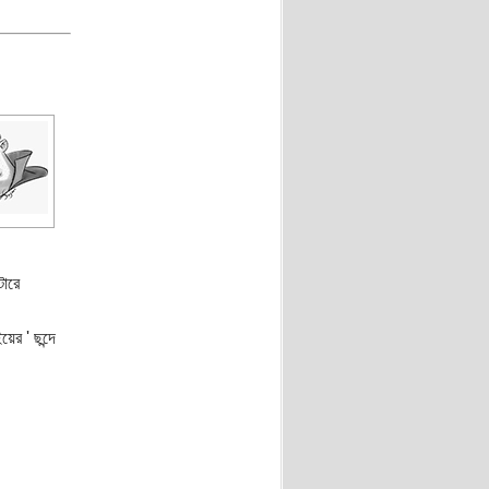
টারে
ের ' ছন্দে