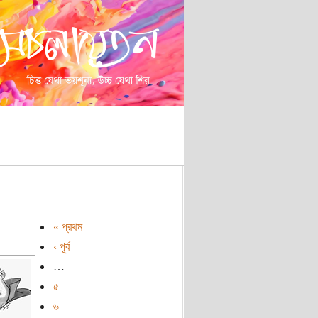
« প্রথম
‹ পূর্ব
…
৫
৬