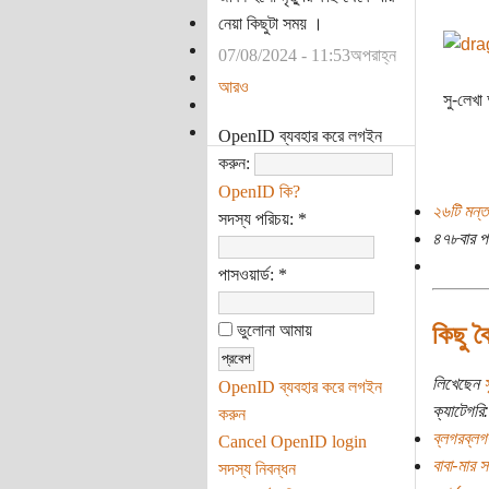
নেয়া কিছুটা সময় ।
07/08/2024 - 11:53অপরাহ্ন
আরও
সু-লেখা
OpenID ব্যবহার করে লগইন
করুন:
OpenID কি?
২৬টি মন্ত
সদস্য পরিচয়:
*
৪৭৮বার প
পাসওয়ার্ড:
*
কিছু 
ভুলোনা আমায়
লিখেছেন
OpenID ব্যবহার করে লগইন
ক্যাটেগরি:
করুন
ব্লগরব্লগ
Cancel OpenID login
বাবা-মার 
সদস্য নিবন্ধন