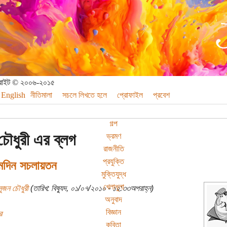
পিরাইট © ২০০৬-২০১৫
English
নীতিমালা
সচলে লিখতে হলে
প্রোফাইল
প্রবেশ
গল্প
চৌধুরী এর ব্লগ
ভ্রমণ
রাজনীতি
প্রযুক্তি
্মদিন সচলায়তন
মুক্তিযুদ্ধ
খেলাধুলা
সুজন চৌধুরী
(তারিখ: বিষ্যুদ, ০১/০৭/২০১০ - ১২:৩৩অপরাহ্ন)
অনুবাদ
বিজ্ঞান
র
কবিতা