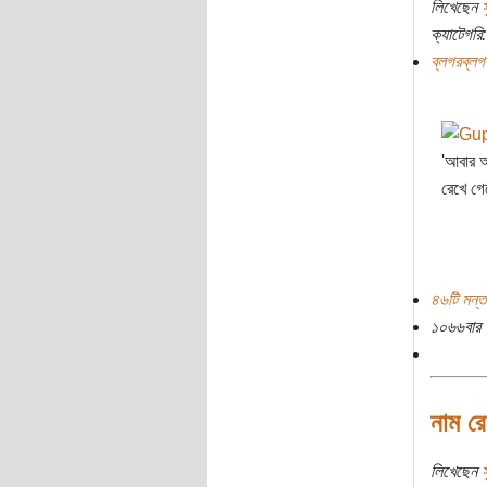
লিখেছেন
ক্যাটেগরি:
ব্লগরব্লগ
'আবার আ
রেখে গে
৪৬টি মন্ত
১০৬৬বার 
নাম রে
লিখেছেন