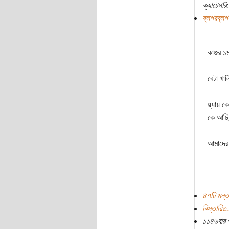
ক্যাটেগরি:
ব্লগরব্লগ
কাগুর ১
বেটা খা
য়্যায় ক
কে আছিস
আমাদের 
৪৭টি মন্ত
বিস্তারিত.
১১৪৬বার 