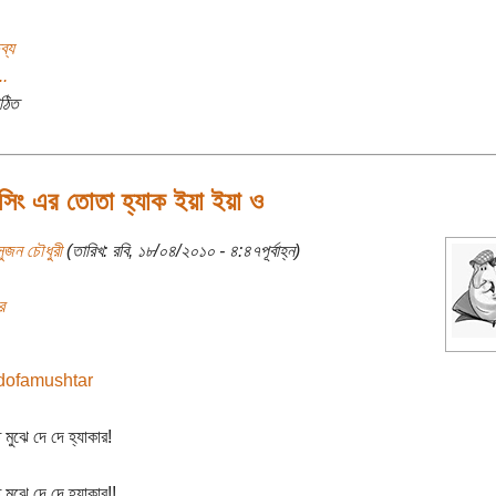
ব্য
..
ঠিত
 সিং এর তোতা হ্যাক ইয়া ইয়া ও
সুজন চৌধুরী
(তারিখ: রবি, ১৮/০৪/২০১০ - ৪:৪৭পূর্বাহ্ন)
র
মুঝে দে দে হ্যাকার!
মুঝে দে দে হ্যাকার!!