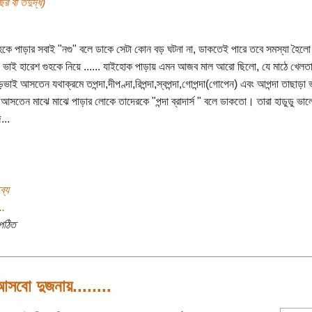
র বা তদুর্দ্ধ)
হকে পাড়ার সবাই "নগু" বলে ডাকে সেটা কোন বড় ঘটনা না, ডাকতেই পারে তবে সমস্যা হৈলো
 ভাই হারেশ গুহকে নিয়ে ...... যাইহোক পাড়ায় এমন আজব মাল আরো ছিলো, যে মাঠে খেলতা
াই আসতেন যথাক্রমে তপন্দা,দীপণ্দা,রিপন্দা,স্বপন্দা,গোপন্দা(গোপেন) এবং আপন্দা তাছাড়া ভু
 আসতেন মাঝে মাঝে পাড়ার লোকে তাদেরকে "পন্দা ব্রাদার্স " বলে ডাকতো। তারা হাডুডু ভা
...
ব্য
..
পঠিত
আসবো দুজনায়........