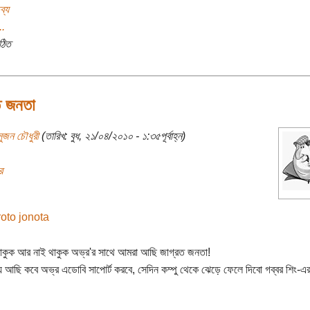
ব্য
..
ঠিত
ত জনতা
সুজন চৌধুরী
(তারিখ: বুধ, ২১/০৪/২০১০ - ১:৩৫পূর্বাহ্ন)
র
 থাকুক আর নাই থাকুক অভ্র'র সাথে আমরা আছি জাগ্রত জনতা!
য় আছি কবে অভ্র এডোবি সাপোর্ট করবে, সেদিন কম্পু থেকে ঝেড়ে ফেলে দিবো গব্বর শিং-এ