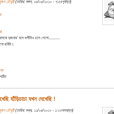
সুজন চৌধুরী
(তারিখ: মঙ্গল, ২৫/০৫/২০১০ - ৭:৫৪পূর্বাহ্ন)
র
সবো দুজনায়' বলে গুপীটাও চলে গেলো...........
লো ছবিটা।
ব্য
পঠিত
খেছি হাঁড়িচাচা যখন দেখেছি !
সুজন চৌধুরী
(তারিখ: শুক্র, ২১/০৫/২০১০ - ১:২৩অপরাহ্ন)