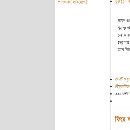
যুবা (১৮ বছ
পাসওয়ার্ড হারিয়েছে?
নরেশ গু
খুড়তুতো
১ঝাক বড়ভ
(ভুপেন)
তবে নিজ
৩০টি মন্ত
বিস্তারিত.
১১০৯বার 
ফিরে 