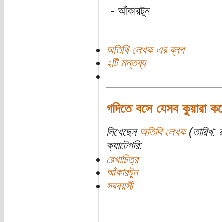
- আঁকারটুন
অতিথি লেখক এর ব্লগ
২টি মন্তব্য
গদিতে বসে যেসব কুয়ারা করে
লিখেছেন
অতিথি লেখক
(তারিখ: 
ক্যাটেগরি:
রেখাচিত্র
আঁকারটুন
সববয়সী