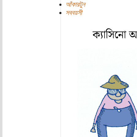
আঁকারটুন
সববয়সী