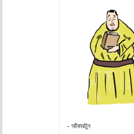
- আঁকারটুন