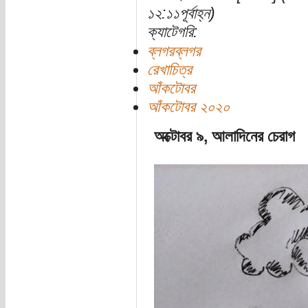
১২:১১পূর্বাহ্ন)
ক্যাটেগরি:
ব্লগরব্লগর
রেখাচিত্র
আঁকটোবর
আঁকটোবর ২০২০
অক্টোবর ৯, আলাদিনের চেরাগ