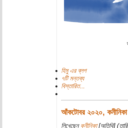
হিমু এর ব্লগ
৭টি মন্তব্য
বিস্তারিত...
আঁকটোবর ২০২০, কনীনিকা
লিখেছেন
কনীনিকা
[অতিথি] (তারি