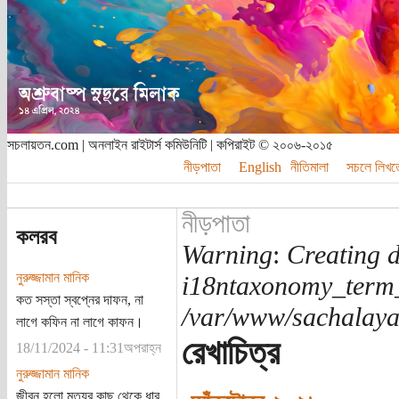
সচলায়তন.com | অনলাইন রাইটার্স কমিউনিটি | কপিরাইট © ২০০৬-২০১৫
নীড়পাতা
English
নীতিমালা
সচলে লিখত
নীড়পাতা
কলরব
Warning
:
Creating d
নুরুজ্জামান মানিক
i18ntaxonomy_term
কত সস্তা স্বপ্নের দাফন, না
/var/www/sachalayat
লাগে কফিন না লাগে কাফন।
রেখাচিত্র
18/11/2024 - 11:31অপরাহ্ন
নুরুজ্জামান মানিক
জীবন হলো মৃত্যুর কাছ থেকে ধার