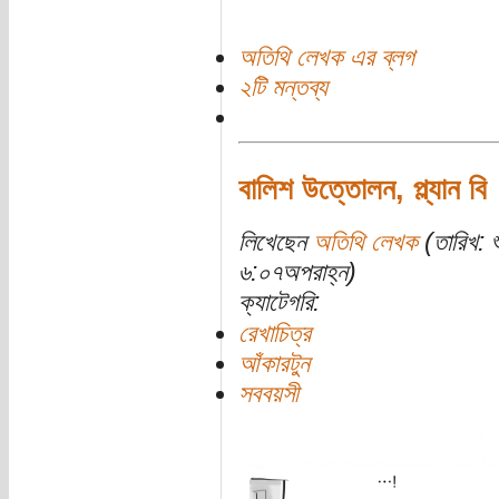
অতিথি লেখক এর ব্লগ
২টি মন্তব্য
বালিশ উত্তোলন, প্ল্যান বি
লিখেছেন
অতিথি লেখক
(তারিখ: 
৬:০৭অপরাহ্ন)
ক্যাটেগরি:
রেখাচিত্র
আঁকারটুন
সববয়সী