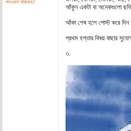
পাসওয়ার্ড হারিয়েছে?
আঁকুন একটা বা অনেকগুলো ছব
আঁকা শেষ হলে পোস্ট করে দি
প্রথম হপ্তার বিষয় বাছার সুযো
৩.