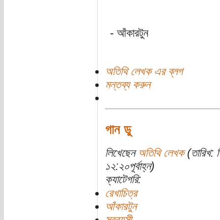
- আঁকারটুন
অতিথি লেখক এর ব্লগ
মন্তব্য করুন
গান ডু
লিখেছেন
অতিথি লেখক
(তারিখ: ব
১২:২০পূর্বাহ্ন)
ক্যাটেগরি:
রেখাচিত্র
আঁকারটুন
সববয়সী