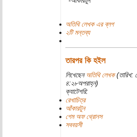
-আঁকারটুন
অতিথি লেখক এর ব্লগ
২টি মন্তব্য
তারপর কি হইল
লিখেছেন
অতিথি লেখক
(তারিখ: 
৪:২৮অপরাহ্ন)
ক্যাটেগরি:
রেখাচিত্র
আঁকারটুন
গেম অফ থ্রোনস
সববয়সী