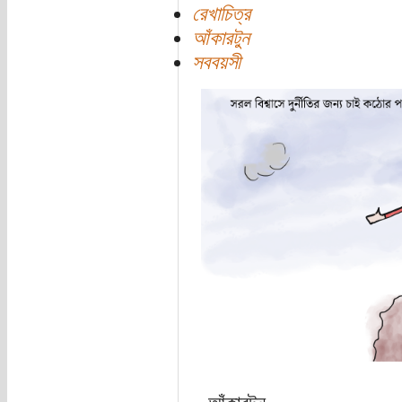
রেখাচিত্র
আঁকারটুন
সববয়সী