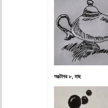
অক্টোবর ৮, মাছ