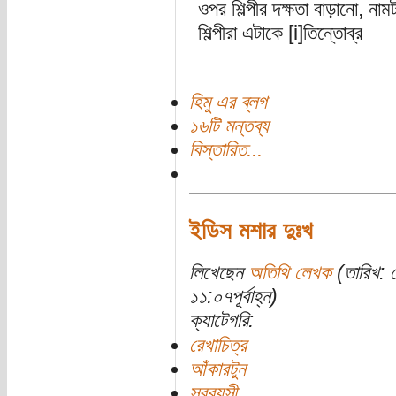
ওপর শিল্পীর দক্ষতা বাড়ানো, ন
শিল্পীরা এটাকে [i]তিন্তোব্র
হিমু এর ব্লগ
১৬টি মন্তব্য
বিস্তারিত...
ইডিস মশার দুঃখ
লিখেছেন
অতিথি লেখক
(তারিখ: 
১১:০৭পূর্বাহ্ন)
ক্যাটেগরি:
রেখাচিত্র
আঁকারটুন
সববয়সী