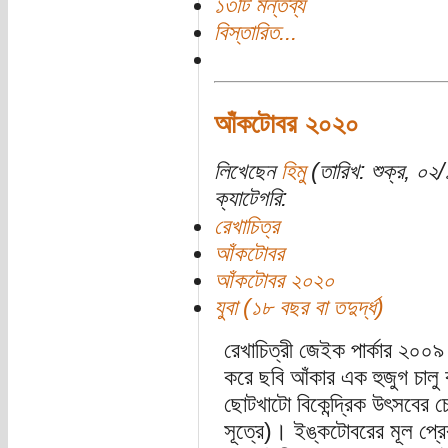
১৩টি মন্তব্য
বিস্তারিত...
আঁকটোবর ২০২০
লিখেছেন
হিমু
(তারিখ: শুক্র, ০২/
ক্যাটেগরি:
রেখাচিত্র
আঁকটোবর
আঁকটোবর ২০২০
যুবা (১৮ বছর বা তদুর্দ্ধ)
রেখাচিত্রী জেইক পার্কার ২০০৯
করে ছবি আঁকার এক হুজুগ চালু
ছোটখাটো বিকেন্দ্রিক উৎসবের চে
সূত্রে)। ইঙ্কটোবরের মূল প্রের