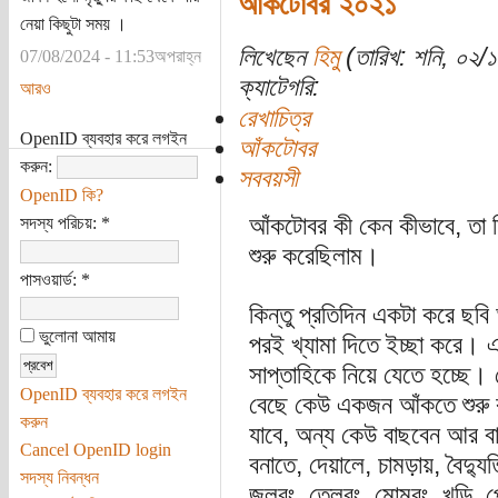
আঁকটোবর ২০২১
নেয়া কিছুটা সময় ।
লিখেছেন
হিমু
(তারিখ: শনি, ০২/১০
07/08/2024 - 11:53অপরাহ্ন
ক্যাটেগরি:
আরও
রেখাচিত্র
OpenID ব্যবহার করে লগইন
আঁকটোবর
করুন:
সববয়সী
OpenID কি?
আঁকটোবর কী কেন কীভাবে, তা
সদস্য পরিচয়:
*
শুরু করেছিলাম।
পাসওয়ার্ড:
*
কিন্তু প্রতিদিন একটা করে ছব
ভুলোনা আমায়
পরই খ্যামা দিতে ইচ্ছা করে।
সাপ্তাহিকে নিয়ে যেতে হচ্ছে
OpenID ব্যবহার করে লগইন
বেছে কেউ একজন আঁকতে শুরু করব
করুন
যাবে, অন্য কেউ বাছবেন আর ব
Cancel OpenID login
বনাতে, দেয়ালে, চামড়ায়, বৈদ্য
সদস্য নিবন্ধন
জলরং, তেলরং, মোমরং, খড়ি, পোড়