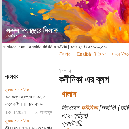
সচলায়তন.com | অনলাইন রাইটার্স কমিউনিটি | কপিরাইট © ২০০৬-২০১৫
নীড়পাতা
English
নীতিমালা
সচলে লিখত
নীড়পাতা
কলরব
কনীনিকা এর ব্লগ
নুরুজ্জামান মানিক
খালাস
কত সস্তা স্বপ্নের দাফন, না
লাগে কফিন না লাগে কাফন।
লিখেছেন
কনীনিকা
[অতিথি] (তারি
18/11/2024 - 11:31অপরাহ্ন
৩:২০পূর্বাহ্ন)
নুরুজ্জামান মানিক
ক্যাটেগরি:
জীবন হলো মৃত্যুর কাছ থেকে ধার