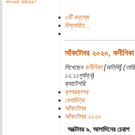
পাসওয়ার্ড হারিয়েছে?
৩টি মন্তব্য
বিস্তারিত...
আঁকটোবর ২০২০, কনীনিকা
লিখেছেন
কনীনিকা
[অতিথি] (তারি
১২:১১পূর্বাহ্ন)
ক্যাটেগরি:
ব্লগরব্লগর
রেখাচিত্র
আঁকটোবর
আঁকটোবর ২০২০
অক্টোবর ৯, আলাদিনের চেরাগ