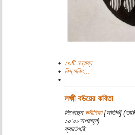
১৩টি মন্তব্য
বিস্তারিত...
লক্ষ্মী বউয়ের কবিতা
লিখেছেন
কনীনিকা
[অতিথি] (তারি
১০:০৮অপরাহ্ন)
ক্যাটেগরি: