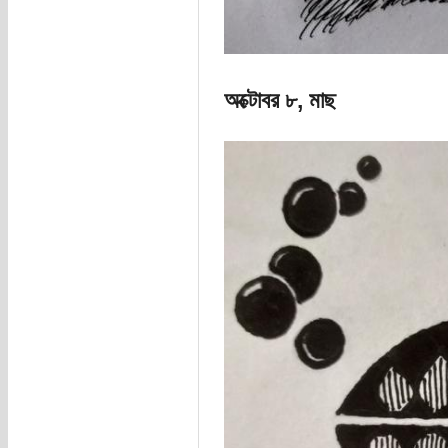
অক্টোবর ৮, মাছ