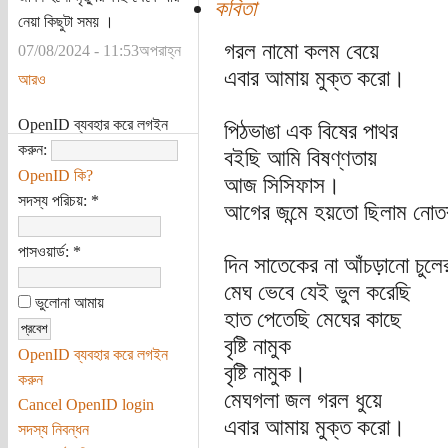
কবিতা
নেয়া কিছুটা সময় ।
গরল নামো কলম বেয়ে
07/08/2024 - 11:53অপরাহ্ন
এবার আমায় মুক্ত করো।
আরও
OpenID ব্যবহার করে লগইন
পিঠভাঙা এক বিষের পাথর
করুন:
বইছি আমি বিষণ্ণতায়
OpenID কি?
আজ সিসিফাস।
সদস্য পরিচয়:
*
আগের জন্মে হয়তো ছিলাম নোত
পাসওয়ার্ড:
*
দিন সাতেকের না আঁচড়ানো চুলে
মেঘ ভেবে যেই ভুল করেছি
ভুলোনা আমায়
হাত পেতেছি মেঘের কাছে
বৃষ্টি নামুক
OpenID ব্যবহার করে লগইন
বৃষ্টি নামুক।
করুন
মেঘগলা জল গরল ধুয়ে
Cancel OpenID login
এবার আমায় মুক্ত করো।
সদস্য নিবন্ধন