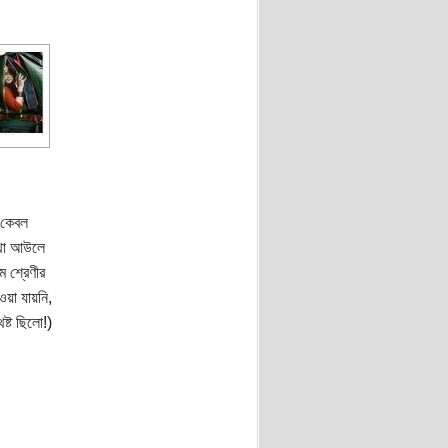
 কেবল
াথা আউলে
 শ্রেণীর
ওয়া যায়নি,
ষ্ট ছিলো!)