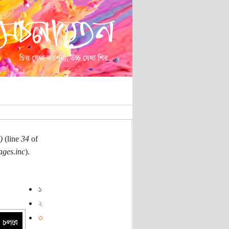
)
(line
34
of
ages.inc
).
১
২
৩