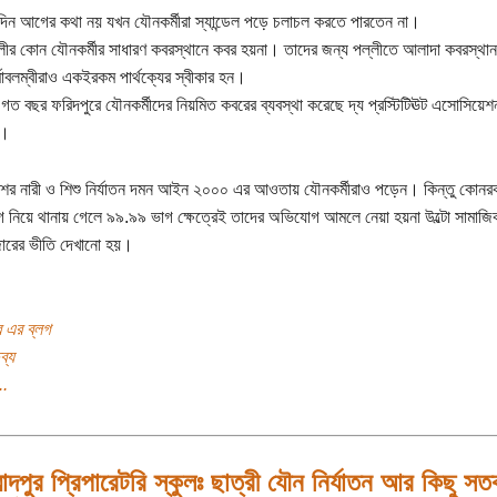
িদিন আগের কথা নয় যখন যৌনকর্মীরা স্যান্ডেল পড়ে চলাচল করতে পারতেন না।
ীর কোন যৌনকর্মীর সাধারণ কবরস্থানে কবর হয়না। তাদের জন্য পল্লীতে আলাদা কবরস্থা
্মাবলম্বীরাও একইরকম পার্থক্যের স্বীকার হন।
গত বছর ফরিদপুরে যৌনকর্মীদের নিয়মিত কবরের ব্যবস্থা করেছে দ্য প্রস্টিটিঊট এসোসিয়েশ
র।
শের নারী ও শিশু নির্যাতন দমন আইন ২০০০ এর আওতায় যৌনকর্মীরাও পড়েন। কিন্তু কোনর
নিয়ে থানায় গেলে ৯৯.৯৯ ভাগ ক্ষেত্রেই তাদের অভিযোগ আমলে নেয়া হয়না উল্টো সামাজি
ারের ভীতি দেখানো হয়।
র এর ব্লগ
ব্য
..
মাদপুর প্রিপারেটরি স্কুলঃ ছাত্রী যৌন নির্যাতন আর কিছু সতর