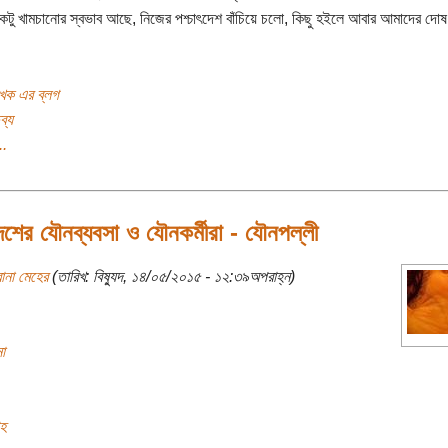
একটু খামচানোর স্বভাব আছে, নিজের পশ্চাৎদেশ বাঁচিয়ে চলো, কিছু হইলে আবার আমাদের দোষ
খক এর ব্লগ
ব্য
..
েশের যৌনব্যবসা ও যৌনকর্মীরা - যৌনপল্লী
ানা মেহের
(তারিখ: বিষ্যুদ, ১৪/০৫/২০১৫ - ১২:৩৯অপরাহ্ন)
া
াহ