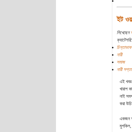
ইট ওয়
লিখেছেন
ক্যাটেগরি:
চিন্তাভাবন
নারী
সমাজ
নারী সপ্ত
এই খবর 
খারাপ ক
নাই সমস
করা উচি
একজন আ
মুশকিল,