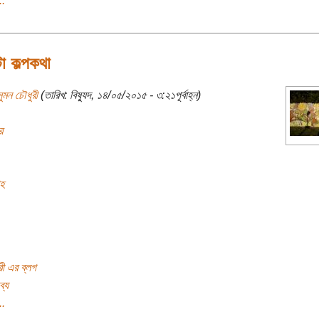
..
া কল্পকথা
ুমন চৌধুরী
(তারিখ: বিষ্যুদ, ১৪/০৫/২০১৫ - ৩:২১পূর্বাহ্ন)
র
াহ
রী এর ব্লগ
ব্য
..