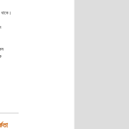
ন থাকে।
ন
কম
ক
্কতা