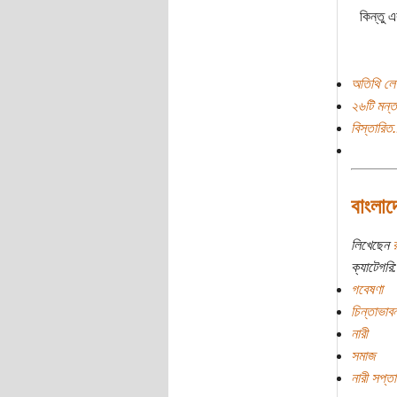
কিন্তু 
অতিথি লে
২৬টি মন্ত
বিস্তারিত.
বাংলাদ
লিখেছেন
র
ক্যাটেগরি:
গবেষণা
চিন্তাভাবন
নারী
সমাজ
নারী সপ্ত