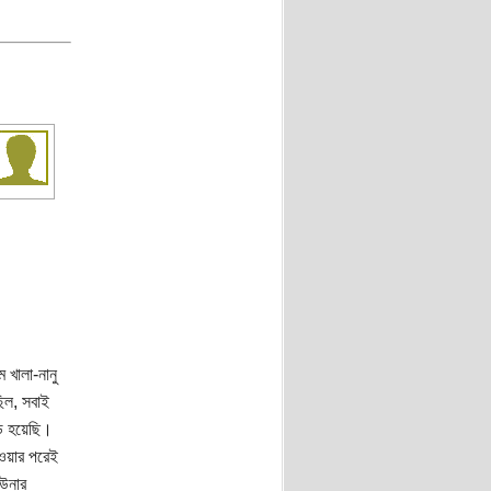
 খালা-নানু
িল, সবাই
বড় হয়েছি।
হওয়ার পরেই
উনার