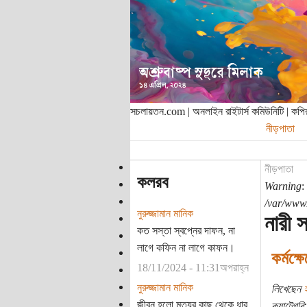
সচলায়তন.com | অনলাইন রাইটার্স কমিউনিটি | ক
নীড়পাতা
নীড়পাতা
কলরব
Warning
:
/var/www/
নুরুজ্জামান মানিক
নারী 
কত সস্তা স্বপ্নের দাফন, না
লাগে কফিন না লাগে কাফন।
কর্মক্
18/11/2024 - 11:31অপরাহ্ন
নুরুজ্জামান মানিক
লিখেছেন
হ
জীবন হলো মৃত্যুর কাছ থেকে ধার
ক্যাটেগরি: