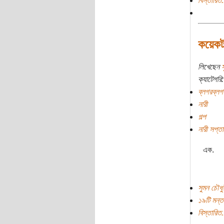
বিস্তারিত.
কয়েকট
লিখেছেন
স
ক্যাটেগরি:
ব্লগরব্লগ
নারী
গল্প
নারী সপ্ত
এক.
সুমন চৌধু
১৯টি মন্ত
বিস্তারিত.