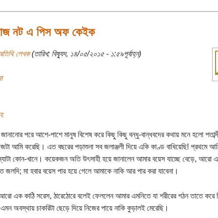
াজ নট এ পিস অফ কেইক
অতিথি লেখক
(তারিখ: বিষ্যুদ, ১৪/০৫/২০১৫ - ১:৫৯পূর্বাহ্ন)
া
াহ
জানানোর পরে আশে-পাশে মানুষ বিশেষ করে কিছু কিছু বন্ধু-বান্ধবদের কথায় মনে হলো শতাব্
াজটা আমি করেছি। এত বছরের পড়াশুনা সব জলাঞ্জলী দিয়ে একি কাণ্ড বাধিয়েছি! প্রথমে আমি
্যাটা কোন-খানে। কয়েকজন অতি উৎসাহী হয়ে জানালেন আমার বয়েস যাচ্ছে বেড়ে, আরো এ
ত জলদি; মা হবার বয়েস পার হয়ে গেলে আমাকে নাকি আর পার করা যাবেনা।
রো এক কাঠি সরেস, ঠারেঠোরে বলেই ফেললেন আমার এমনিতে যা শরীরের গঠন তাতে করে ব
 এমন অবস্থায় চাকরিটা ছেড়ে দিয়ে নিজের পায়ে নাকি কুড়ালই মেরেছি।