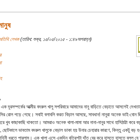
মানুষ
অতিথি লেখক
(তারিখ: শুক্র, ১৫/০৫/২০১৫ - ১:৪৯অপরাহ্ন)
র
া
াহ
১
এক দূরসম্পর্কের আত্মীয় বদরুল খালু সপরিবারে আমাদের নানু বাড়িতে বেড়াতে আসলেই দেখতাম
সির রোল পড়ে গেছে। সবাই বলাবলি করত বিড়াল আসছে, সাবধান! নানুরা অনেক ভাই-বোন ছ
ে খুব কাছাকাছি থাকতো। আমরাও অনেক খালা-মামা আর নানা-নানুর সাথে হাসিঠাট্টা করে 
 ছোটকালে ভাবতাম বদরুল খালুকে বেড়াল ডাকা হয় উনার চেহারার কারণে, কিন্তু একটু বড় 
িনী ধরতে পারলাম। এক খালা এসে একদিন বত্রিশটা দাঁত বের করে হাসতে হাসতে বলল যে 