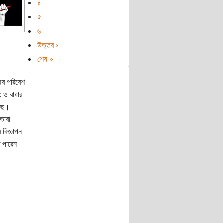
৪
৫
৬
উত্তর ›
শেষ »
জের পরিবেশ
ং ও বাধার
েছে।
তারা
 বিজ্ঞাপন
ে পারেন