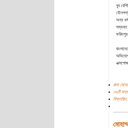
খুব বেশ
যৌনপল্ল
অন্য ধর
সম্ভবত 
ফরিদপু
বাংলাদে
অভিযোগ 
এক্সপোজ
রানা মেহে
৩৯টি মন্ত
বিস্তারিত.
মোহাম্