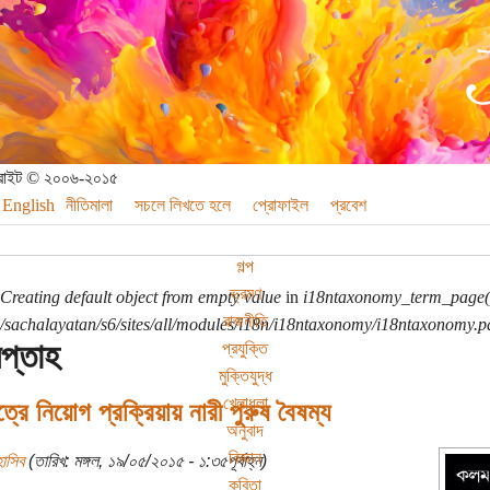
পিরাইট © ২০০৬-২০১৫
English
নীতিমালা
সচলে লিখতে হলে
প্রোফাইল
প্রবেশ
গল্প
ভ্রমণ
Creating default object from empty value
in
i18ntaxonomy_term_page(
রাজনীতি
sachalayatan/s6/sites/all/modules/i18n/i18ntaxonomy/i18ntaxonomy.p
সপ্তাহ
প্রযুক্তি
মুক্তিযুদ্ধ
খেলাধুলা
ষেত্রে নিয়োগ প্রক্রিয়ায় নারী পুরুষ বৈষম্য
অনুবাদ
বিজ্ঞান
াসিব
(তারিখ: মঙ্গল, ১৯/০৫/২০১৫ - ১:৩৫পূর্বাহ্ন)
কবিতা