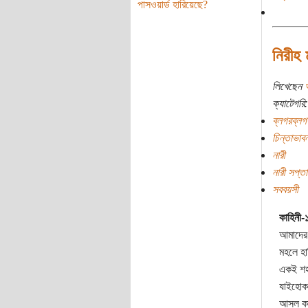
পাসওয়ার্ড হারিয়েছে?
নিরীহ 
লিখেছেন
ক্যাটেগরি:
ব্লগরব্লগ
চিন্তাভাবন
নারী
নারী সপ্ত
সববয়সী
কাহিনী-
আমাদের 
মহলে হা
একই শহর
যাইহোক,
আসল কাহ