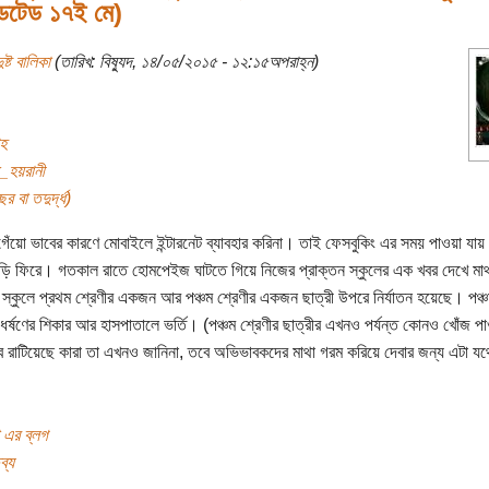
টেড ১৭ই মে)
ুষ্ট বালিকা
(তারিখ: বিষ্যুদ, ১৪/০৫/২০১৫ - ১২:১৫অপরাহ্ন)
াহ
_হয়রানী
র বা তদুর্দ্ধ)
গেঁয়ো ভাবের কারণে মোবাইলে ইন্টারনেট ব্যাবহার করিনা। তাই ফেসবুকিং এর সময় পাওয়া যায়
াড়ি ফিরে। গতকাল রাতে হোমপেইজ ঘাটতে গিয়ে নিজের প্রাক্তন স্কুলের এক খবর দেখে ম
্কুলে প্রথম শ্রেণীর একজন আর পঞ্চম শ্রেণীর একজন ছাত্রী উপরে নির্যাতন হয়েছে। পঞ্চম
ি ধর্ষণের শিকার আর হাসপাতালে ভর্তি। (পঞ্চম শ্রেণীর ছাত্রীর এখনও পর্যন্ত কোনও খোঁজ পা
 রাটিয়েছে কারা তা এখনও জানিনা, তবে অভিভাবকদের মাথা গরম করিয়ে দেবার জন্য এটা যথে
কা এর ব্লগ
ব্য