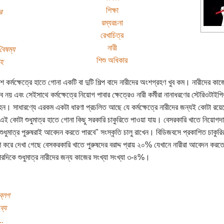
শিক্ষা
র
রম্যরচনা
রেখাচিত্র
নারী
 বৈষম্য
শিশু অধিকার
াহ
ে কর্মক্ষেত্রে হাতে গোনা একটি বা দুটি শিল্প বাদে নারীদের অংশগ্রহণ খুব কম। নারীদের কা
ধব নয় এবং সেইসাথে কর্মক্ষেত্রে নিয়োগ পাবার ক্ষেত্রেও নারী কর্মীরা নানাধরণের স্টেরিওটাইপি
ন হন। সাধারণ্যে এরকম একটা ধারণা প্রচলিত আছে যে কর্মক্ষেত্রে নারীদের জন্যই কোটা রয়
 এই কোটা শুধুমাত্র হাতে গোনা কিছু সরকারি চাকুরিতে পাওয়া যায়। বেসরকারি খাতে নিয়োগদা
 "শুধুমাত্র পুরুষরাই আবেদন করতে পারবে" সংস্কৃতি চালু রাখেন। বিডিজবসে প্রকাশিত চাকুরির
ণ করে দেখা গেছে বেসকরকারি খাতে পুরুষদের বরাদ্দ প্রায় ২০% যেখানে নারীরা আবেদন করত
দিকে শুধুমাত্র নারীদের জন্য কাজের সংখ্যা সংখ্যা ৩-৪%।
ব্লগ
ব্য
..