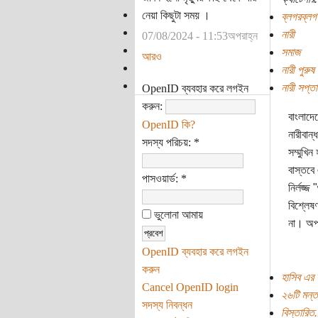
নেয়া কিছুটা সময় ।
ব্লগরব্লগ
নারী
07/08/2024 - 11:53অপরাহ্ন
সমাজ
আরও
নারী পুরুষ
নারী সপ্ত
OpenID ব্যবহার করে লগইন
করুন:
বাংলাদেশ
OpenID কি?
নারীবান্
সদস্য পরিচয়:
*
সম্মুখি
বাস্তবে
পাসওয়ার্ড:
*
নির্লজ্জ
বিশ্লেষ
ভুলোনা আমায়
না। অপর
OpenID ব্যবহার করে লগইন
করুন
হাসিব এর 
Cancel OpenID login
২৬টি মন্ত
সদস্য নিবন্ধন
বিস্তারিত.