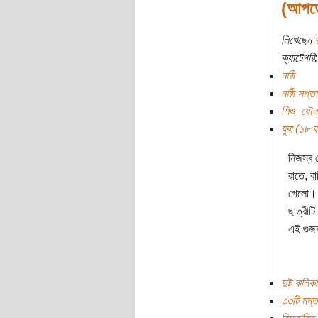
(আপডে
লিখেছেন
দ
ক্যাটেগরি:
নারী
নারী সপ্ত
শিশু_যৌন
যুবা (১৮ বছ
নিজস্ব 
রাতে, ব
গেলো। স
ছাত্রীট
এই গুজব
দুষ্ট বালি
৩৩টি মন্ত