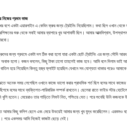
।
র নিজের প্রথম কাজ
র বশে একটা এয়ারলাইন এ কেবিন ক্রুর জন্য ট্রেইনিং নিয়েছিলাম। কথা ছিল ওখান থেকে যা
রশিক্ষনের শুরু থেকে সবাই আমার ব্যাপারে খুব আশাবাদী ছিল। আমার আত্মবিশ্বাস, উপস্থা
ারবো।
্রুদের জন্য প্রথমে একটা দল ঠিক করা হলো যারা একটা ছোট ট্রেইনিং এর জন্য সৌদি আ
ব অবাক হলো। কজন বললেন, কিছু টাকা ঢালো তাহলেই কাজ হবে। আমি বলে দিলাম ভাই আম
ং বাতিল হয়ে গিয়েছিল কিন্তু হজ্ব ফ্লাইট হয়েছিল যেখানে সব যোগ্যতা থাকার পরেও আমাক
ঝতে অনেক সময় লেগেছিল ওখানে কাজে ভালো করার প্রাথমিক শর্ত ছিল বসের সাথে কাজের বা
ির্বিশেষে বসের সাথে ব্যক্তিগত-পারিবারিক সম্পর্ক রাখতেন। ছেলেরা রাতে ফাইভ স্টার হোটেল
ি খুশি হতেন। মেয়েরাও তার গাড়িতে লিফট নিত, শপিংয়ে যেত। পরে শুনেছি উনি কজনকে 
ত আমার কিছু কলিগ ছেলে এবং মেয়ে উভয়েই আমার জন্য খুব যুদ্ধ করেছিলেন। এরকমও বল
না। পরে একসময় আমি নিজেই কাজটা ছেড়ে দেই।