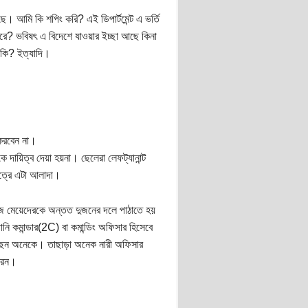
 আমি কি শপিং করি? এই ডিপার্টমেন্ট এ ভর্তি
রে? ভবিষৎ এ বিদেশে যাওয়ার ইচ্ছা আছে কিনা
 কি? ইত্যাদি।
করবেন না।
দায়িত্ব দেয়া হয়না। ছেলেরা লেফট্যানান্ট
েত্রে এটা আলাদা।
াজে মেয়েদেরকে অন্তত দুজনের দলে পাঠাতে হয়
নি কমান্ডার(2C) বা কমান্ডিং অফিসার হিসেবে
রছেন অনেকে। তাছাড়া অনেক নারী অফিসার
করেন।