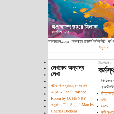
সচলায়তন.com | অনলাইন রাইটার্স কমিউনিটি | ক
নীড়পাতা
নীড়পাতা
»
লেখকের অন্যান্য
কর্মস্
লেখা
লিখেছেন
পরীবাগে অঘ্রাজম, গোলযোগ
ক্যাটেগরি:
অনুবাদ - The Furnished
চিন্তাভাবন
Room by O. HENRY
নারী
অনুবাদ - The Signal-Man by
সমাজ
Charles Dickens
নারী সপ্ত