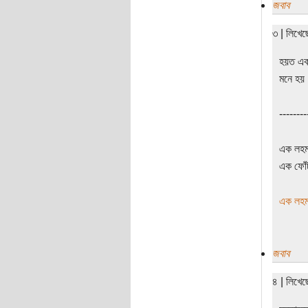
জবাব
৩ | লিখে
হয়ত একদ
মনে হয়
--------
এক লহমা
এক ফোঁট
এক লহমা
জবাব
৪ | লিখে