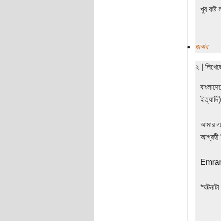
খুব কষ্
জবাব
২ | লিখে
বাংলাদেশ
ইত্যাদি)
আমার এক 
আগ্রহী
Emra
*ঘটনাটা