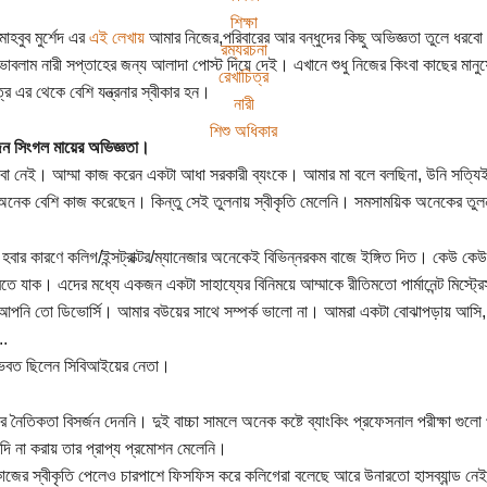
শিক্ষা
াহবুব মুর্শেদ এর
এই লেখায়
আমার নিজের,পরিবারের আর বন্ধুদের কিছু অভিজ্ঞতা তুলে ধরবো
রম্যরচনা
ভাবলাম নারী সপ্তাহের জন্য আলাদা পোস্ট দিয়ে দেই। এখানে শুধু নিজের কিংবা কাছের মানুষ
রেখাচিত্র
ত্রে এর থেকে বেশি যন্ত্রনার স্বীকার হন।
নারী
শিশু অধিকার
ন সিংগল মায়ের অভিজ্ঞতা।
বা নেই। আম্মা কাজ করেন একটা আধা সরকারী ব্যংকে। আমার মা বলে বলছিনা, উনি সত্য
অনেক বেশি কাজ করেছেন। কিন্তু সেই তুলনায় স্বীকৃতি মেলেনি। সমসাময়িক অনেকের ত
ি হবার কারণে কলিগ/ইন্সট্রাক্টর/ম্যানেজার অনেকেই বিভিন্নরকম বাজে ইঙ্গিত দিত। কেউ ক
ুরতে যাক। এদের মধ্যে একজন একটা সাহায্যের বিনিময়ে আম্মাকে রীতিমতো পার্মানেন্ট মিস্ট্
আপনি তো ডিভোর্সি। আমার বউয়ের সাথে সম্পর্ক ভালো না। আমরা একটা বোঝাপড়ায় আসি,
..
্ভবত ছিলেন সিবিআইয়ের নেতা।
ার নৈতিকতা বিসর্জন দেননি। দুই বাচ্চা সামলে অনেক কষ্টে ব্যাংকিং প্রফেসনাল পরীক্ষা গ
ি না করায় তার প্রাপ্য প্রমোশন মেলেনি।
জের স্বীকৃতি পেলেও চারপাশে ফিসফিস করে কলিগেরা বলেছে আরে উনারতো হাসব্যান্ড নেই