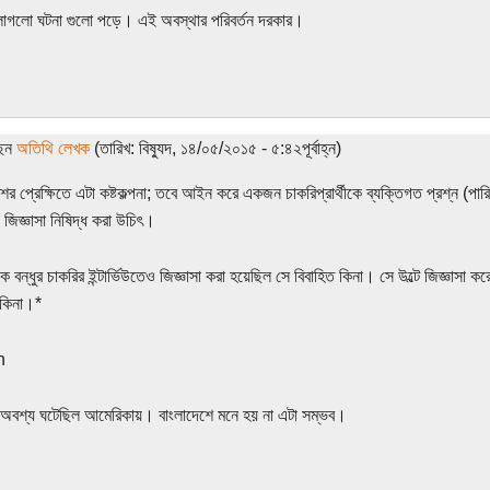
ট লাগলো ঘটনা গুলো পড়ে। এই অবস্থার পরিবর্তন দরকার।
ছেন
অতিথি লেখক
(তারিখ: বিষ্যুদ, ১৪/০৫/২০১৫ - ৫:৪২পূর্বাহ্ন)
ের প্রেক্ষিতে এটা কষ্টকল্পনা; তবে আইন করে একজন চাকরিপ্রার্থীকে ব্যক্তিগত প্রশ্ন (পারিবা
 জিজ্ঞাসা নিষিদ্ধ করা উচিৎ।
বন্ধুর চাকরির ইন্টার্ভিউতেও জিজ্ঞাসা করা হয়েছিল সে বিবাহিত কিনা। সে উল্টে জিজ্ঞাসা কর
 কিনা।*
n
 অবশ্য ঘটেছিল আমেরিকায়। বাংলাদেশে মনে হয় না এটা সম্ভব।