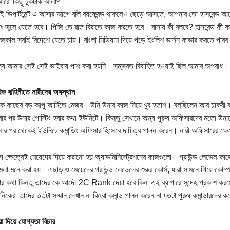
আরো কিছু টুকটাক আলাপ।
 ডিপার্টমেন্ট এ আসার আগে বলি বয়ফ্রেন্ড থাকলেও ছেড়ে আসতে, আপনার তো হাসবেন্ড আছে।
ং ভুলে যেতে হবে। পিজি তে রাত বিরাতে কাজ করতে হবে। বাসায় কী বলবে? হাসবেন্ড কী ক
কাল সবাই বিদেশে যেতে চায়। বাংলা মিডিয়াম দিয়ে পড়ে ইংলিশ ভার্সন কাভার করতে পারব
ুল্য আমার সেই সেই ভাইবায় পাশ করা হয়নি। সম্ভবত বিবাহিত হওয়াই ছিল আমার অপরাধ।
িক বাহিনীতে নারীদের অবস্থান
ক কাছের বড় আপু আর্মিতে মেজর। উনি উনার কাজ নিয়ে খুব হতাশ। বলছিলেন আর চাকরী 
ার পর উনার পোস্টিং হবার কথা ইউনিটে। কিন্তু সেখানে অন্য পুরুষ অফিসারদের মতো উনাকে 
হবার পর থেকেই ইউনিটে কমান্ডিং অফিসার হিসেবে দায়িত্ব পালন করেন। নারী অফিসারের ক্ষ
গ ক্ষেত্রেই মেয়েদের দিয়ে করানো হয় অ্যাডমিনিস্ট্রেশনের কাজগুলো। গ্রাউন্ড লেভেল ক
েলা মনে করা হয়। এছাড়াও মেয়েদের গ্রাউন্ড লেভেলের শুরুর কোর্স, যারা সামনে গিয়ে কোম্পা
র কথা কিন্তু তাদের কে আদৌ 2C Rank দেয়া হবে কিনা এই ব্যাপারে সন্দেহ প্রকাশ ক
নিকেরা তাদের ততটা সম্মান দেখান না কিংবা কমান্ড পালন করেন না যতটা পুরুষ কমান্ডারদের 
রা দিয়ে যোগ্যতা বিচার