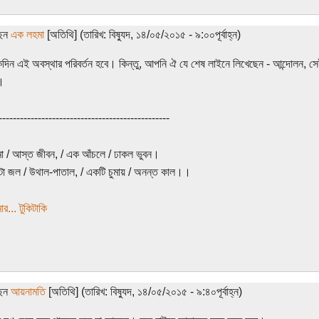
ছেন
এক লহমা
[অতিথি] (তারিখ: বিষ্যুদ, ১৪/০৫/২০১৫ - ৯:০০পূর্বাহ্ন)
িন এই অবস্থার পরিবর্তন হবে। কিন্তু, আপনি ঐ যে শেষ লাইনে লিখেছেন - আন্দোলন, সে
।
------------------------------------------------
 / আস্ত জীবন, / এক আঁচলে / ঢাকল ভুবন।
া জল / উথাল-পাতাল, / একটি চুমায় / অনন্ত কাল।।
র... টুকিটাকি
ছেন
আয়নামতি
[অতিথি] (তারিখ: বিষ্যুদ, ১৪/০৫/২০১৫ - ৯:৪০পূর্বাহ্ন)