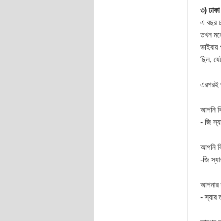
৩) ঢাকা 
এ বছর ঢ
তখন মন
ভাইবায় 
ছিল, যে
এরপরই শ
আপনি কি
- জি স্
আপনি কি
-জি স্য
আপনার শ
- স্যার