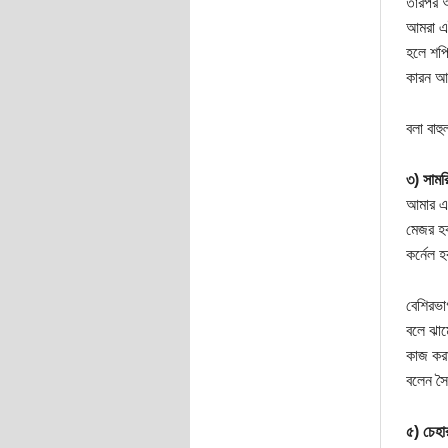
তারপর 
আমরা এই
হলে শপি
কারন আজ
বলা বাহ
৩) সামর
আমার এ
মেজর হব
কর্নেল 
বেশিরভা
বলে ঝাম
কাজ করা
বলেন সৈ
৫) চেহা