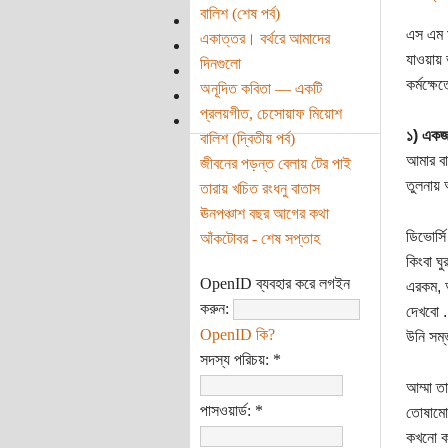
বালিশ (শেষ পর্ব)
এস এম ম
একাত্তর। বর্থরে আমাদের
যাওয়ায় 
দিনগুলো
কর্মক্ষে
অনূদিত কবিতা — একটি
প্রলয়গীত, চেসোয়াফ মিয়োশ
১) একজ
বালিশ (দ্বিতীয় পর্ব)
আমার বা
জীবনের পড়ন্ত বেলায় টের পাই
তুলনায় 
তারায় খচিত রংধনু বাতাস
ঊনপঞ্চাশ বছর আগের কথা
ডিভোর্স
আঁকটোবর - শেষ সপ্তাহ
কিংবা ঘ
OpenID ব্যবহার করে লগইন
এরকম, 
করুন:
দেখবো .
OpenID কি?
উনি সম
সদস্য পরিচয়:
*
আম্মা ত
পাসওয়ার্ড:
*
তোষামোদ
কখনো কা