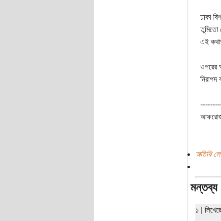
ঢাকা বি
তুমিতো 
এই কথা
ওপরের অ
নিরাপদ 
--------
আফরো
অতিথি লে
মন্তব্য
১ | লিখে