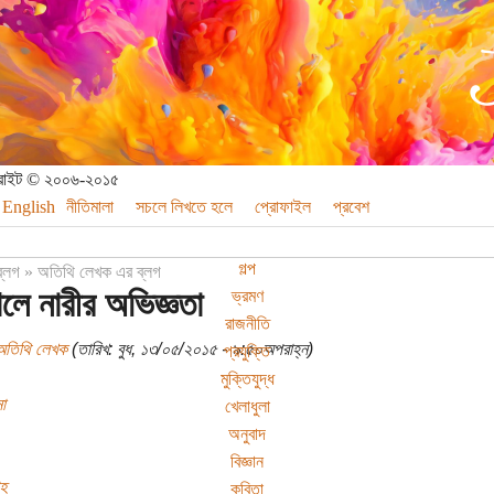
পিরাইট © ২০০৬-২০১৫
English
নীতিমালা
সচলে লিখতে হলে
প্রোফাইল
প্রবেশ
গল্প
ব্লগ
»
অতিথি লেখক এর ব্লগ
থলে নারীর অভিজ্ঞতা
ভ্রমণ
রাজনীতি
অতিথি লেখক
(তারিখ: বুধ, ১৩/০৫/২০১৫ - ৯:৫০অপরাহ্ন)
প্রযুক্তি
মুক্তিযুদ্ধ
া
খেলাধুলা
অনুবাদ
বিজ্ঞান
াহ
কবিতা