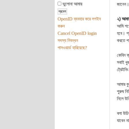
ভুলোনা আমায়
জানেন
OpenID ব্যবহার করে লগইন
২) আমা
করুন
আমি শখে
Cancel OpenID login
হবে। প্
সদস্য নিবন্ধন
করতে প
পাসওয়ার্ড হারিয়েছে?
কেবিন ক
সবাই খু
ট্রেইনি
আমার বু
পুরুষ ন
নিলে উন
বলা উচি
যাবেন 