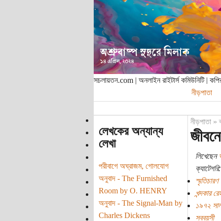
সচলায়তন.com | অনলাইন রাইটার্স কমিউনিটি | ক
নীড়পাতা
নীড়পাতা
»
লেখকের অন্যান্য
জীবনে
লেখা
লিখেছেন
পরীবাগে অঘ্রাজম, গোলযোগ
ক্যাটেগরি:
অনুবাদ - The Furnished
স্মৃতিচারণ
Room by O. HENRY
খন্দকার রে
অনুবাদ - The Signal-Man by
১৯৭২ সা
Charles Dickens
সববয়সী