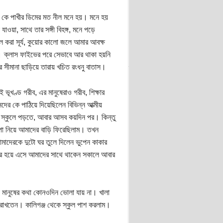
ো কে পাখীর ডিমের মত নীল মনে হয়। মনে হয়
ওয়া, সাথে তার সঙ্গী বিহঙ্গ, মনে পড়ে
লমল করা সূর্য, কুয়োর কালো জলে আমার আবক্ষ
ি। ক্লাস ফাইভের পরে সেভাবে আর থাকা হয়নি
ীমানা ছাড়িয়ে তারায় খচিত রংধনু বাতাস।
ভূখণ্ড গরীব, এর মানুষেরাও গরীব, শিক্ষার
র কে পাঠিয়ে দিয়েছিলেন বিভিন্ন আত্মীয়
ি স্কুলে পড়তে, আবার আসব কয়দিন পর। কিন্তু
ল্পা নিয়ে আমাদের বাড়ি ফিরেছিলাম। তখন
মাদেরকে দুটো ঘর তুলে দিলেন ভুপেন কাকার
 পার হয়ে এসে আমাদের সাথে থাকেন সকালে আবার
 মানুষের কথা কোনওদিন ভোলা যায় না। খালা
রাখতেন। কালিগঞ্জ থেকে স্কুল পাশ করলাম।