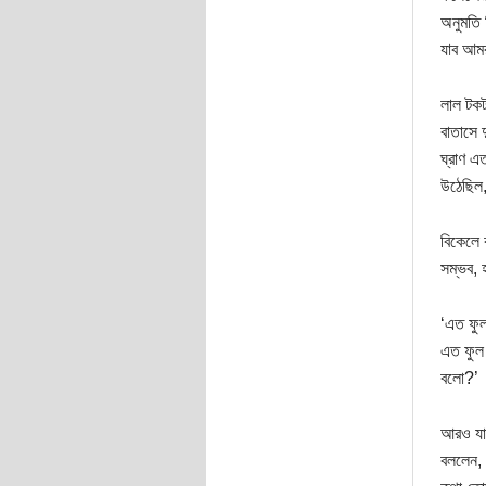
অনুমতি 
যাব আমর
লাল টকট
বাতাসে 
ঘ্রাণ এ
উঠেছিল,
বিকেলে 
সম্ভব, 
‘এত ফুল
এত ফুল 
বলো?’
আরও যার
বললেন, 