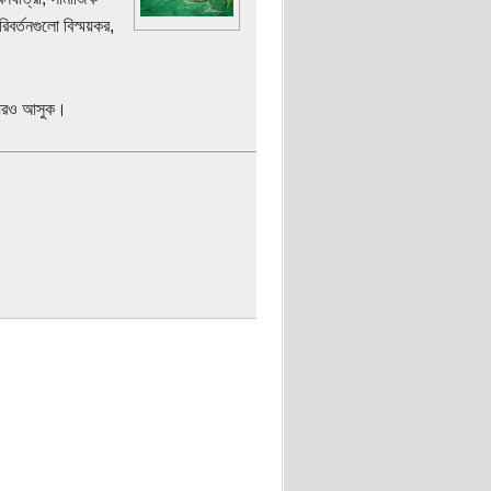
িবর্তনগুলো বিস্ময়কর,
্প আরও আসুক।