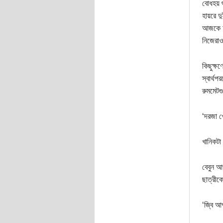
বোধহয় 
হায়রে দ
আজকে আম
নিজেরাও
কিছুক্ষ
স্বার্থ
রুমমেট
‘দরজা 
খানিকটা
বেবুন আ
ছাত্রীক
‘জ্বি 