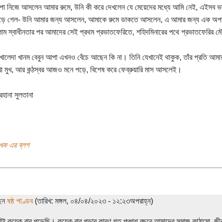
পা নিজে আসলেন আমার রুমে, উনি কী করে দেখলেন যে মেয়েদের মধ্যে আমি নেই, এইসব ভাব
বেড়ে গেল- উনি আমার জন্য আসলেন, আমাকে রুমে ডাকতে আসলেন, এ আমার জন্য এক অপার
াম স্বাধীনতার পর আমাদের সেই প্রথম প্রভাতফেরিতে, শহিদমিনারের পথে প্রভাতফেরির 
 খালেদা খানম বেবুন আপা এখনও বেঁচে আছেন কি না। তিনি যেখানেই থাকুক, তাঁর প্রতি আমার
খা মুখ, আর কন্ঠস্বর আজও মনে পড়ে, বিশেষ করে ফেব্রুয়ারি মাস আসলেই।
রেহানা সুলতানা
খক এর ব্লগ
ছেন
ষষ্ঠ পাণ্ডব
(তারিখ: মঙ্গল, ০৪/০৪/২০২৩ - ১২:২৩অপরাহ্ন)
টা কয়েক বার পড়েছি। কয়েক বার পড়ার কারণ গত পঞ্চাশ বছরে আমাদের সমাজ কাঠামো, জীব