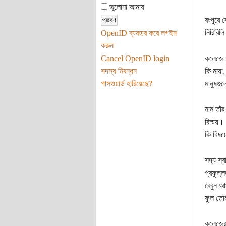
ভুলোনা আমায়
রংপুরে 
নিরিবিল
OpenID ব্যবহার করে লগইন
করুন
Cancel OpenID login
কলেজে ভ
সদস্য নিবন্ধন
কি মায়া
পাসওয়ার্ড হারিয়েছে?
মানুষগু
নাম তাঁ
বিস্ময়।
কি বিষয়
সদ্য স্
প্রফুল্
বেবুন আ
ফুল তোল
কলেজের 