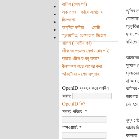
বালিশ (শেষ পর্ব)
স্মৃতির
একাত্তর। বর্থরে আমাদের
কোনকালে
দিনগুলো
প্রকৃতি
অনূদিত কবিতা — একটি
ছায়া, প
প্রলয়গীত, চেসোয়াফ মিয়োশ
বাড়িতে।
বালিশ (দ্বিতীয় পর্ব)
জীবনের পড়ন্ত বেলায় টের পাই
আমাদের 
তারায় খচিত রংধনু বাতাস
সুযোগ ন
ঊনপঞ্চাশ বছর আগের কথা
স্বজনের
আঁকটোবর - শেষ সপ্তাহ
না আর স
OpenID ব্যবহার করে লগইন
বর্ডারে
করুন:
জায়গায়।
OpenID কি?
বের হয়ে
সদস্য পরিচয়:
*
যুদ্ধ শ
পাসওয়ার্ড:
*
আমার ছি
কলেজে 