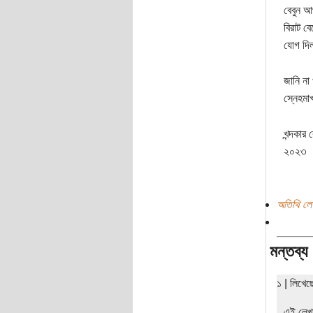
বেবুন আ
বিরাট 
যোগ দিল
জানি না
স্নেহমা
খন্দকার 
২০২৩
অতিথি লে
মন্তব্য
১ | লিখে
এই লেখা