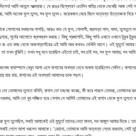
দিলেন! আমি আনন্দে আত্মহারা। যে রঙের বিস্ফোরণ এতদিন বাহির থেকে দেখেছি আজ সেই লা
া, আমি অনেক ফুল তুলব, সব ফুল তুলব। কয়েকজন মেয়ে মিলে অত্যন্ত উত্তেজনা নিয়ে 
কে গোলাপের মখমলের পাপড়ি, আরও কত যে ফুল, গোলাপী, জ্বলন্ত লাল, সাদা, তুলতুলে
দুলছে, সূর্যের আলোতে জ্বলজ্বল করছে। কিছু প্রজাপতি, কিছু পাখি এখানে ওখানে টুকুর টু
ত রং এত কাছ থেকে অজপাড়াগাঁয়ের এই আমি আর কখনও দেখিনি আগে। ওই মুহূর্তে আমার ম
 তা তখন বুঝিনি। তখন শুধু মনে হয়েছিল এইতো চাই, সব চাই সব, সব ফুল আমার, সব আম
কলেজ ক্যাম্পাসে বেবুন আপা এসে বাগানের অবস্থা দেখে অবাক হয়েছিলেন সেদিন। বাগানের
হায় হায় হায়, বাগানের এই অবস্থা! আমাদের ডাক পড়ল।
 তো তোমাদের তুলতে বলিনি, বাগান তো তছনছ করেছ, কী করে পারলে তোমরা, তোমাদের হৃ
দরকার, আমি তো খুব লজ্জিত হয়ে গেলাম যে আমিই তোমাদের এই বাগান থেকে ফুল তুলতে ব
া ফুল তুলেছিল, সবাই আমাকেই ওই মুহূর্তে তাদের নেতা মানল, সব আঙ্গুল আমার দিকে। ত
সবাই গেলে আপা ধরলেন আমাকে। ‘রেহানা, তোমাকে আমি অত্যন্ত স্নেহ করতাম, সেই তু