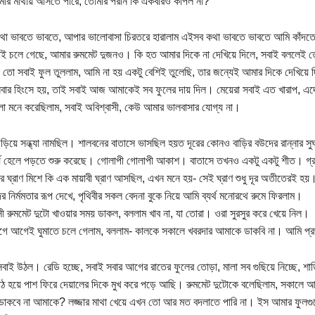
ার মাথায় আসতে পারে, তোমার পরান কি একবারও কাঁপল না?’
থা ভাবতে ভাবতে, আপার ভালোবাসা চিরতরে হারালাম এইসব কথা ভাবতে ভাবতে আমি কাঁদতে
াই চলে গেছে, আমার রুমমেট দুজনও। কি হত আমার দিকে না দেখিয়ে দিলে, সবাই বললেই ত
ো সবাই ফুল তুললাম, আমি না হয় একটু বেশিই তুলেছি, তার জন্যেই আমার দিকে দেখিয়
বার হিংসে হয়, তাই সবাই আজ আমাকেই সব ফুলের দায় দিল। মেয়েরা সবাই এত খারাপ, এদে
 মনে করেছিলাম, সবাই অবিশ্বাসী, কেউ আমার ভালবাসার যোগ্য না।
ড়িয়ে সন্ধ্যা নামছিল। শালবনের বাতাসে ভাসছিল হয়ত দূরের কোনও বাড়ির বউদের রান্নার সুঘ্র
র্য হেলে পড়তে শুরু করেছে। গোলাপী গোলাপী আকাশ। বাতাসে তখনও একটু একটু শীত। গ্রাম
র ঘ্রাণ মিশে কি এক মায়াবী ঘ্রাণ আসছিল, এখন মনে হয়- সেই ঘ্রাণ শুধু দূর অতীতেরই হয়।
ের নির্মমতার রূপ দেখে, পৃথিবীর সকল বেদনা বুকে নিয়ে আমি ব্যর্থ মনোরথে রুমে ফিরলাম।
সী রুমমেট দুটো খাওয়ার সময় ডাকল, বললাম খাব না, যা তোরা। ওরা সুরসুর করে খেয়ে নিল।
ে আগেই ঘুমাতে চলে গেলাম, বললাম- কালকে সকালে খবরদার আমাকে ডাকবি না। আমি প্র
বাই উঠল। রেডি হচ্ছে, সবাই সবার আগের রাতের ফুলের তোড়া, মালা সব গুছিয়ে নিচ্ছে, শ
ঠ হয়ে পাশ ফিরে দেয়ালের দিকে মুখ করে পড়ে আছি। রুমমেট দুটোকে বলেছিলাম, সকালে আম
ডাকবে না আমাকে? লজ্জার মাথা খেয়ে এখন তো আর মত বদলাতে পারি না। ইস আমার ফুলগুলো