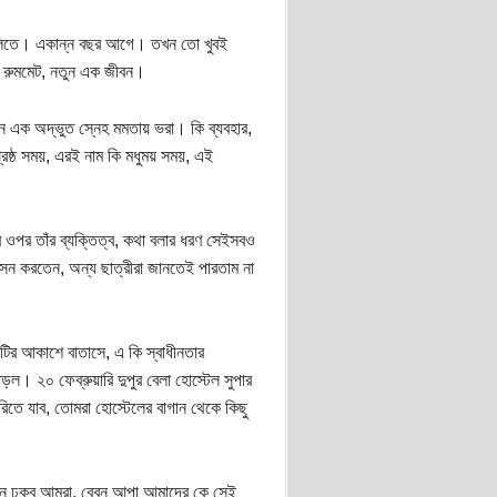
বিলিতে। একান্ন বছর আগে। তখন তো খুবই
, রুমমেট, নতুন এক জীবন।
মন এক অদ্ভুত স্নেহ মমতায় ভরা। কি ব্যবহার,
রেষ্ঠ সময়, এরই নাম কি মধুময় সময়, এই
ার ওপর তাঁর ব্যক্তিত্ব, কথা বলার ধরণ সেইসবও
সন করতেন, অন্য ছাত্রীরা জানতেই পারতাম না
াটির আকাশে বাতাসে, এ কি স্বাধীনতার
ড়ল। ২০ ফেব্রুয়ারি দুপুর বেলা হোস্টেল সুপার
িতে যাব, তোমরা হোস্টেলের বাগান থেকে কিছু
ানে ঢুকব আমরা, বেবুন আপা আমাদের কে সেই