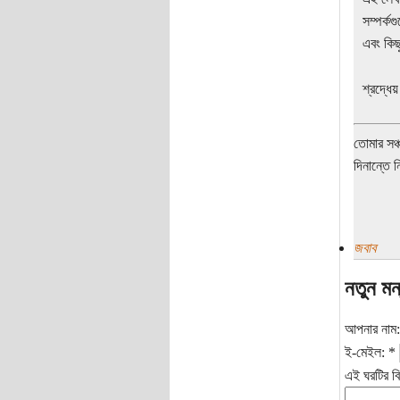
সম্পর্ক
এবং কিছ
শ্রদ্ধে
তোমার সঞ্
দিনান্তে 
জবাব
নতুন মন
আপনার নাম
ই-মেইল:
*
এই ঘরটির বি