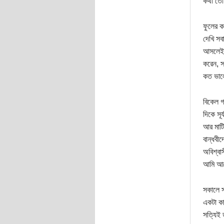
কথা তোম
ফুলের ক
দেখি সব
আসলেই ত
করেন, স
কত ভালো
বিকেল গ
দিকে সূ
আর মাটি
বান্ধবীদ
অবিশ্বা
আমি আগ
সকালে স
একটা কা
সত্যিই 