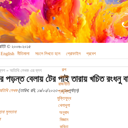
পিরাইট © ২০০৬-২০১৫
English
নীতিমালা
সচলে লিখতে হলে
প্রোফাইল
প্রবেশ
গল্প
ব্লগ
»
অতিথি লেখক এর ব্লগ
র পড়ন্ত বেলায় টের পাই তারায় খচিত রংধনু ব
ভ্রমণ
রাজনীতি
অতিথি লেখক
(তারিখ: রবি, ১৯/০২/২০২৩ - ২:১৬পূর্বাহ্ন)
প্রযুক্তি
মুক্তিযুদ্ধ
খেলাধুলা
হানা সুলতানা
অনুবাদ
ল
বিজ্ঞান
কবিতা