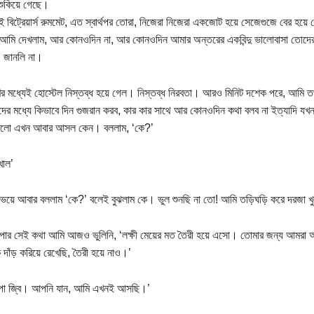
শুকিয়ে গেছে।
ুই বিট্রেয়ার্স রুমমেট, এত স্বার্থপর তোরা, নিজেরা নিজেরা একজোট হয়ে সেজেগুজে বের হ
ি দেখলাম, আর কোনওদিন না, আর কোনওদিন আমার অন্তরের একবিন্দু ভালোবাসা তোদের জ
 জানলি না।
ণের মধ্যেই হোস্টেল নিস্তব্ধ হয়ে গেল। নিস্তব্ধ নিরবতা। আরও মিনিট দশেক পরে, আমি তখন
পরদের মধ্যে কিভাবে দিন গুজরান করব, কার কার সাথে আর কোনওদিন কথা বলব না ইত্যাদি য
গুলো এখন আবার আসল কেন। বললাম, ‘কে?’
খোল’
 ভয়ে আবার বললাম ‘কে?’ বলেই বুঝলাম কে। ভুল শুনছি না তো! আমি তড়িঘড়ি করে দরজা 
পার সেই কথা আমি আজও ভুলিনি, ‘লক্ষী মেয়ের মত তৈরী হয়ে এসো। তোমার জন্য আমরা 
ে দাঁড় করিয়ে রেখেছি, তৈরী হয়ে নাও।’
আপা জ্বি। আপনি যান, আমি এখনই আসছি।’