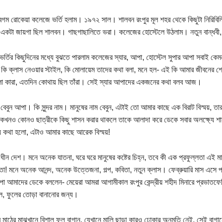
বেগম রোকেয়া কলেজে ভর্তি হলাম। ১৯৭২ সাল। শালবন রংপুর মূল শহর থেকে কিছুটা নিরি
ি একটা জায়গা ছিল শালবন। গাছগাছালিতে ভরা। কলেজের হোস্টেলে উঠলাম। নতুন বান্ধবী
র্তির কিছুদিনের মধ্যে বুঝতে পারলাম কলেজের স্যার, আপা, হোস্টেল সুপার আপা সবাই কে
, কি ক্লাস নেওয়ার স্টাইল, কি মোলায়েম তাদের কথা বলা, মনে হল- এই কি আমার জীবনের শ্
লো কারা, এতদিন কোথায় ছিল তাঁরা। সেই স্যার আপাদের একজনের কথা বলব আজ।
র বেবুন আপা। কি সুন্দর নাম। মানুষের নাম বেবুন, এটাই তো আমার কাছে এক বিরাট বিস্ময়, ত
 কখনও কোনও ছাত্রীকে কিছু শাসন করার থাকলে তাকে আলাদা করে ডেকে সবার অলক্ষ্যে শা
ে কথা হলো, এটাও আমার কাছে আরেক বিস্ময়!
বাধীন দেশ। মনে অনেক যাতনা, ঘরে ঘরে মানুষের কষ্টের চিহ্ন, তবে কী এক প্রফুল্লতা এই ম
লতা! মনে অনেক আনন্দ, অনেক উত্তেজনা, গল্প, কবিতা, নতুন ক্লাস। ফেব্রুয়ারি মাস এসে প
পা আমাদের ডেকে বললেন- মেয়েরা আমরা আগামীকাল রংপুর কেন্দ্রীয় শহীদ মিনারে প্রভাতফের
, ফুলের তোড়া বানানোর জন্য।
মাঠের মাঝখানে বিশাল ফুল বাগান, যেখানে মালি ছাড়া কারও ঢোকার অনুমতি নেই, সেই বাগ