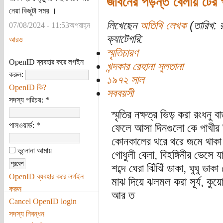
জীবনের পড়ন্ত বেলায় টের প
নেয়া কিছুটা সময় ।
লিখেছেন
অতিথি লেখক
(তারিখ: র
07/08/2024 - 11:53অপরাহ্ন
ক্যাটেগরি:
আরও
স্মৃতিচারণ
OpenID ব্যবহার করে লগইন
খন্দকার রেহানা সুলতানা
করুন:
১৯৭২ সাল
OpenID কি?
সববয়সী
সদস্য পরিচয়:
*
স্মৃতির নক্ষত্র ভিড় করা রংধন
পাসওয়ার্ড:
*
ফেলে আসা দিনগুলো কে পাখীর
কোনকালের থরে থরে জমে থাকা
ভুলোনা আমায়
গোধুলী বেলা, বিহঙ্গিনীর ভেসে যা
শব্দে ঘেরা ঝিঁঝিঁ ডাকা, ঘুঘু 
OpenID ব্যবহার করে লগইন
মাঝ দিয়ে ঝলমল করা সূর্য, ক
করুন
আর ত
Cancel OpenID login
সদস্য নিবন্ধন