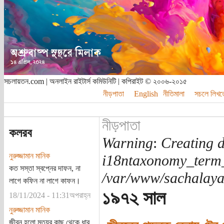
সচলায়তন.com | অনলাইন রাইটার্স কমিউনিটি | কপিরাইট © ২০০৬-২০১৫
নীড়পাতা
English
নীতিমালা
সচলে লিখত
নীড়পাতা
কলরব
Warning
:
Creating d
নুরুজ্জামান মানিক
i18ntaxonomy_term
কত সস্তা স্বপ্নের দাফন, না
/var/www/sachalayat
লাগে কফিন না লাগে কাফন।
১৯৭২ সাল
18/11/2024 - 11:31অপরাহ্ন
নুরুজ্জামান মানিক
জীবন হলো মৃত্যুর কাছ থেকে ধার