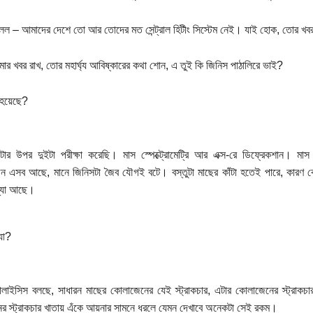
লল – আমাদের দেশে তো আর তোদের মত সেন্ট্রাল হিটীং সিস্টেম নেই। যাই হোক, তোর খ
র খবর রাখ, তোর মহার্ঘ্য আবিষ্কারের কথা শোন, এ তুই কি জিনিস পাঠালিরে ভাই?
 হয়েছে?
টার উপর দুইটা পরীক্ষা করেছি। মাস স্পেক্ট্রোমেট্রি আর এক্স-রে ডিফ্রেকশান। মাস স্প
ন এসব আছে, মানে জিনিসটা জৈব যৌগই বটে। বস্তুটা মাছের কাঁটা হতেই পারে, কারণ কো
্যা আছে।
যা?
াইসিস বলছে, সাধারন মাছের কোলাজেনের যেই স্ট্রাকচার, এটার কোলাজেনের স্ট্রাকচার
র স্ট্রাকচার খাতায় এঁকে আয়নার সামনে ধরলে যেমন দেখাবে অনেকটা সেই রকম।