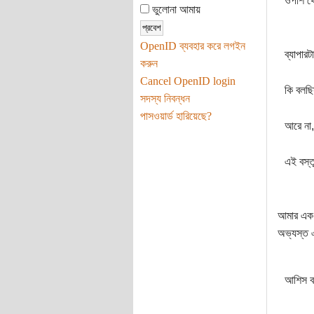
ওপাশ থে
ভুলোনা আমায়
OpenID ব্যবহার করে লগইন
ব্যাপার
করুন
Cancel OpenID login
কি বলছ
সদস্য নিবন্ধন
পাসওয়ার্ড হারিয়েছে?
আরে না,
এই বস্
আমার এক 
অভ্যস্ত এ
আশিস ব