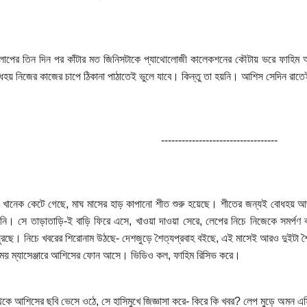
াপের তিন দিন পর কাঁটার মত জিনিসটাকে প্যাথোলোজী কালেকশনের কৌটায় ভরে ফাহিম 
য় নিজের কাজের চাপে ঠিকানা পাঠাতেই ভুলে যাবে। কিন্তু তা হয়নি। আশিস সেদিন রাতেই
----------------------------------
 খানেক কেটে গেছে, মাঘ মাসের হাড় কাপানো শীত শুরু হয়েছে। শীতের জন্যই বোধহয় আজ স
নি। সে তাড়াতাড়ি-ই বাড়ি ফিরে এসে, খাওয়া দাওয়া সেরে, লেপের নিচে নিজেকে সমর্পণ 
ঘুরছে। নিচে খবরের শিরোনাম উঠছে- দেশজুড়ে শৈত্যপ্রবাহ বইছে, এই মাসেই আরও দুইটা 
ময় ম্যাসেঞ্জারে আশিসের ফোন আসে। ভিডিও কল, ফাহিম রিসিভ করে।
কে আশিসের ছবি ভেসে ওঠে, সে হাসিমুখে জিজ্ঞাসা করে- কিরে কি খবর? লেপ মুড়ে অমন 