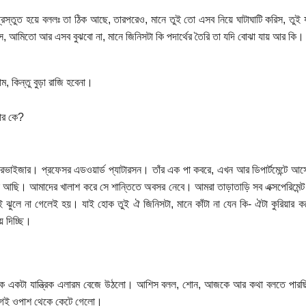
রস্তুত হয়ে বললঃ তা ঠিক আছে, তারপরেও, মানে তুই তো এসব নিয়ে ঘাটাঘাটি করিস, তুই য
, আমিতো আর এসব বুঝবো না, মানে জিনিসটা কি পদার্থের তৈরি তা যদি বোঝা যায় আর কি।
াম, কিন্তু বুড়া রাজি হবেনা।
ার কে?
ারভাইজার। প্রফেসর এডওয়ার্ড প্যাটারসন। তাঁর এক পা কবরে, এখন আর ডিপার্টমেন্টে
ে আছি। আমাদের খালাশ করে সে শান্তিতে অবসর নেবে। আমরা তাড়াতাড়ি সব এক্সপেরিমেন্ট শ
ই ঝুলে না গেলেই হয়। যাই হোক তুই ঐ জিনিসটা, মানে কাঁটা না যেন কি- ঐটা কুরিয়ার কর
ে দিচ্ছি।
ে একটা যান্ত্রিক এলারম বেজে উঠলো। আশিস বলল, শোন, আজকে আর কথা বলতে পারছি
েই ওপাশ থেকে কেটে গেলো।