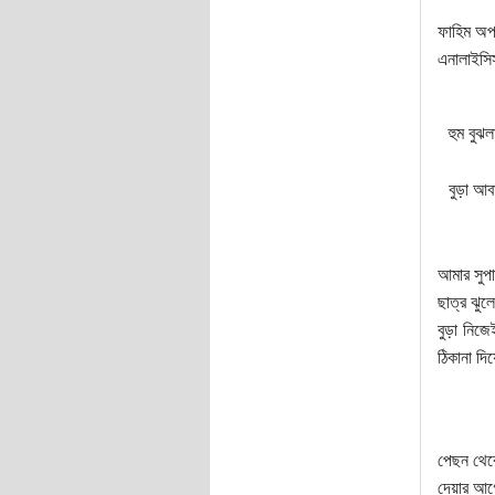
ফাহিম অপ্
এনালাইসিস
হুম বুঝল
বুড়া আব
আমার সুপ
ছাত্র ঝুল
বুড়া নিজে
ঠিকানা দিয়
পেছন থেক
দেয়ার আগ