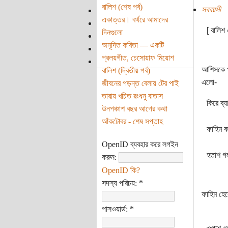
বালিশ (শেষ পর্ব)
সববয়সী
একাত্তর। বর্থরে আমাদের
[ বালিশ 
দিনগুলো
অনূদিত কবিতা — একটি
প্রলয়গীত, চেসোয়াফ মিয়োশ
আশিসকে পা
বালিশ (দ্বিতীয় পর্ব)
এলো-
জীবনের পড়ন্ত বেলায় টের পাই
তারায় খচিত রংধনু বাতাস
কিরে ব্য
ঊনপঞ্চাশ বছর আগের কথা
আঁকটোবর - শেষ সপ্তাহ
ফাহিম ব
OpenID ব্যবহার করে লগইন
হতাশ গল
করুন:
OpenID কি?
সদস্য পরিচয়:
*
ফাহিম হেসে
পাসওয়ার্ড:
*