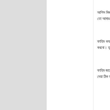
আশিস কিছ
তো আমার 
ফাহিম বল
করবো। তু
ফাহিম জান
দেয়া ঠিক 