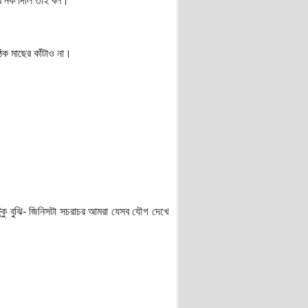
রে নক দিলি তাই বল।
িক মাছের কাঁটাও না।
ু বুঝি- জিনিসটা সচরাচর আমরা যেসব যৌগ দেখে