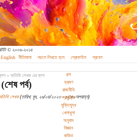
পিরাইট © ২০০৬-২০১৫
English
নীতিমালা
সচলে লিখতে হলে
প্রোফাইল
প্রবেশ
গল্প
ব্লগ
»
অতিথি লেখক এর ব্লগ
(শেষ পর্ব)
ভ্রমণ
রাজনীতি
অতিথি লেখক
(তারিখ: বুধ, ২৬/০৪/২০২৩ - ১২:৪০অপরাহ্ন)
প্রযুক্তি
মুক্তিযুদ্ধ
খেলাধুলা
অনুবাদ
বিজ্ঞান
কবিতা