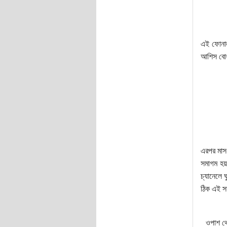
এই ফোনাল
আশিস বোধহ
এরপর মাস
সমাগম হয়
চ্যানেলে 
ঠিক এই স
ওপাশ থে