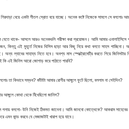
 শিরদাড়া বেয়ে একটা শীতল স্রোত বয়ে যাচ্ছে। অনেক কষ্টে নিজেকে সামলে সে বললোঃ আচ
 যেতে থাকে- আসলে আরও অনেকগুলি পরীক্ষা করা প্রয়োজন। আমি আমার এনালাইসিসে পুরো
জন, কিন্তু এই মুহূর্তে নিজের থিসিস ছাড়া আর কিছু নিয়ে কথা বলতে সাহস পাচ্ছিনা। আ
ই। অন্য ল্যাবের সাহায্য নিতে হবে। অবশ্য মাস স্পেক্ট্রোমেট্রি করতে গিয়ে জিনিসটার ক
 কি এই জিনিস আরো জোগাড় করে পাঠাতে পারবি?
ললোঃ তা কিভাবে সম্ভব? কাঁটাটা আমার রোগীর আঙ্গুলে ফুটে ছিলো, বললাম না সেইদিন?
ার আঙ্গুলে কোথা থেকে বিঁধেছিলো জানিস?
র্বল গলায় বললো- উনি নিজেই ঠিকমত জানেনা। আমি জানবো কোত্থেকে? আকরাম সাহেবের
করে এমন কান্ড করবে যে মেজাজটাই খারাপ হয়ে যাবে।