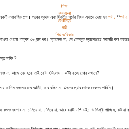
শিক্ষা
রম্যরচনা
একটি ধারাবাহিক গল্প। গল্পের প্রথম এবং দ্বিতীয় পর্বের লিংক এখানে দেয়া হল
পর্ব ১
**
পর্ব ২
রেখাচিত্র
নারী
শিশু অধিকার
ওয়া গেলো পাক্কা ৩৬ ঘন্টা পর। ম্যাসেজ না, সে ফেসবুক ম্যাসেঞ্জারে সরাসরি কল করে
াস্ত নাকি ?
ললঃ না, কাজে বের হবো তাই রেডি হচ্ছিলাম। ক’টা বাজে তোর ওখানে?
ায় আশিস বললোঃ রাত আটটা, আর বলিস না, এখনও ল্যাব থেকে বেরুতে পারিনি।
 বললঃ ব্যাপার না, চালিয়ে যা, চালিয়ে যা, আরে ব্যাটা - পি এইচ ডি ডিগ্রী পাচ্ছিস, কষ্ট ন