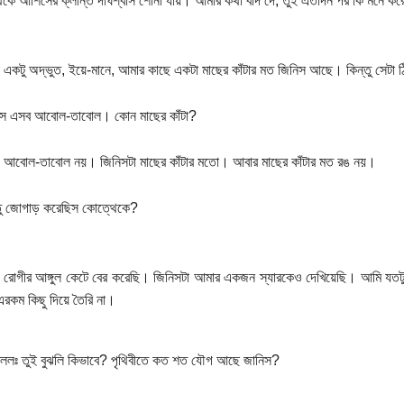
কে আশিসের ক্লান্ত দীর্ঘশ্বাস শোনা যায়। আমার কথা বাদ দে, তুই এতদিন পর কি মনে ক
টা একটু অদ্ভুত, ইয়ে-মানে, আমার কাছে একটা মাছের কাঁটার মত জিনিস আছে। কিন্তু সেটা ঠ
িস এসব আবোল-তাবোল। কোন মাছের কাঁটা?
 আবোল-তাবোল নয়। জিনিসটা মাছের কাঁটার মতো। আবার মাছের কাঁটার মত রঙ নয়।
তু জোগাড় করেছিস কোত্থেকে?
রোগীর আঙ্গুল কেটে বের করেছি। জিনিসটা আমার একজন স্যারকেও দেখিয়েছি। আমি যতটুক
রকম কিছু দিয়ে তৈরি না।
ললঃ তুই বুঝলি কিভাবে? পৃথিবীতে কত শত যৌগ আছে জানিস?