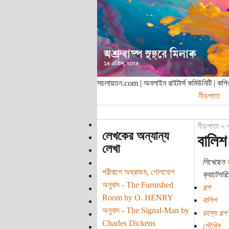
সচলায়তন.com | অনলাইন রাইটার্স কমিউনিটি | ক
নীড়পাতা
নীড়পাতা
»
লেখকের অন্যান্য
বালিশ 
লেখা
লিখেছেন
পরীবাগে অঘ্রাজম, গোলযোগ
ক্যাটেগরি:
অনুবাদ - The Furnished
গল্প
Room by O. HENRY
বালিশ
অনুবাদ - The Signal-Man by
রহস্য গল্প
Charles Dickens
সৌখিন