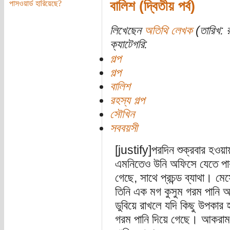
বালিশ (দ্বিতীয় পর্ব)
পাসওয়ার্ড হারিয়েছে?
লিখেছেন
অতিথি লেখক
(তারিখ: র
ক্যাটেগরি:
গল্প
গল্প
বালিশ
রহস্য গল্প
সৌখিন
সববয়সী
[justify]পরদিন শুক্রবার হ
এমনিতেও উনি অফিসে যেতে পারত
গেছে, সাথে প্রচন্ড ব্যাথা। ম
তিনি এক মগ কুসুম গরম পানি আ
ডুবিয়ে রাখলে যদি কিছু উপকার 
গরম পানি দিয়ে গেছে। আকরাম স