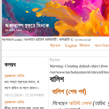
সচলায়তন.com | অনলাইন রাইটার্স কমিউনিটি | কপিরাইট © ২০০৬-২০১৫
নীড়পাতা
English
নীতিমালা
সচলে লিখত
নীড়পাতা
কলরব
Warning
:
Creating default object from
/var/www/sachalayatan/s6/sites/all/m
নুরুজ্জামান মানিক
বালিশ
কত সস্তা স্বপ্নের দাফন, না
লাগে কফিন না লাগে কাফন।
বালিশ (শেষ পর্ব)
18/11/2024 - 11:31অপরাহ্ন
নুরুজ্জামান মানিক
লিখেছেন
অতিথি লেখক
(তারিখ: 
জীবন হলো মৃত্যুর কাছ থেকে ধার