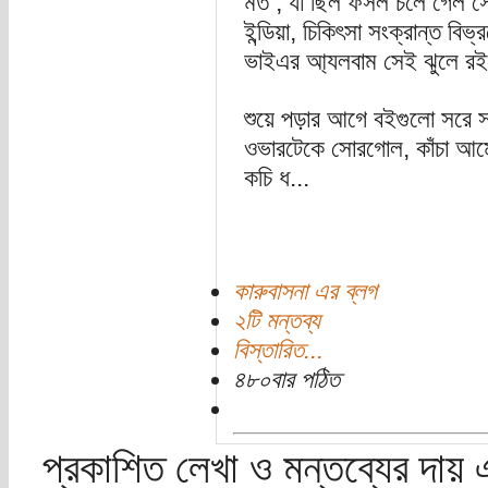
মত , যা ছিল ফসল চলে গেল সে
ইন্ডিয়া, চিকিৎসা সংক্রান্ত ব
ভাইএর আ্যলবাম সেই ঝুলে রই
শুয়ে পড়ার আগে বইগুলো সরে সর
ওভারটেকে সোরগোল, কাঁচা আম
কচি ধ...
কারুবাসনা এর ব্লগ
২টি মন্তব্য
বিস্তারিত...
৪৮০বার পঠিত
প্রকাশিত লেখা ও মন্তব্যের দায় 