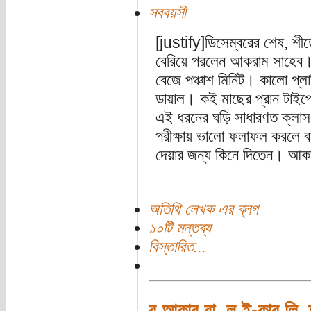
সববয়সী
[justify]ডিসেম্বরের শেষ, 
বেরিয়ে পরলেন আকরাম সাহেব। 
বেজে পঞ্চাশ মিনিট। কালো প্লাস
ডায়াল। কই মাছের প্রান টাই
এই ধরনের ঘড়ি সাধারণত ক্লাস ফ
পরীক্ষায় ভালো ফলাফল করলে 
দেয়ার জন্য কিনে দিতেন। আক
অতিথি লেখক এর ব্লগ
১০টি মন্তব্য
বিস্তারিত...
ব আকার বা, ল ই-কার লি, তা