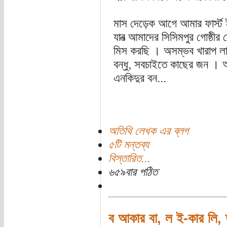
মাস দেড়েক আগে আমার ফার্স্ট ই
যাবত্‍ আমাদের সিসিমপুর গোষ্ঠীর 
মিস করছি । অসম্ভব খারাপ ল
বন্ধু, সবচাইতে কাছের জন । 
এনকিদুর বন...
অতিথি লেখক এর ব্লগ
৫টি মন্তব্য
বিস্তারিত...
৬৫৯বার পঠিত
ব আকার বা, ল ই-কার লি, তা