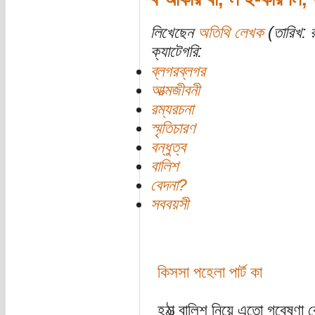
লিখেছেন
অতিথি লেখক
(তারিখ: 
ক্যাটেগরি:
ব্লগরব্লগর
আত্মজীবনী
রম্যরচনা
স্মৃতিচারণ
বন্ধুত্ব
বালিশ
বেদনা?
সববয়সী
কিসসা পহেলা পার্ট কা
হঠাত্‍ বালিশ নিয়ে এতো গবেষণ