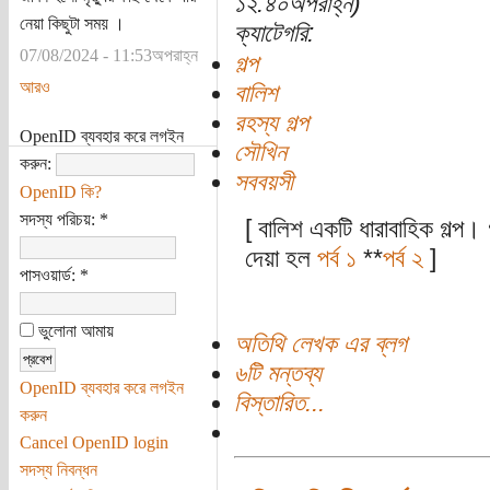
১২:৪০অপরাহ্ন)
নেয়া কিছুটা সময় ।
ক্যাটেগরি:
07/08/2024 - 11:53অপরাহ্ন
গল্প
আরও
বালিশ
রহস্য গল্প
OpenID ব্যবহার করে লগইন
সৌখিন
করুন:
সববয়সী
OpenID কি?
সদস্য পরিচয়:
*
[ বালিশ একটি ধারাবাহিক গল্প। 
দেয়া হল
পর্ব ১
**
পর্ব ২
]
পাসওয়ার্ড:
*
ভুলোনা আমায়
অতিথি লেখক এর ব্লগ
৬টি মন্তব্য
OpenID ব্যবহার করে লগইন
বিস্তারিত...
করুন
Cancel OpenID login
সদস্য নিবন্ধন