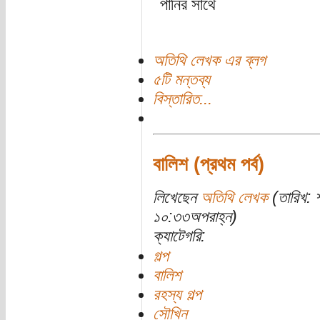
পানির সাথে
অতিথি লেখক এর ব্লগ
৫টি মন্তব্য
বিস্তারিত...
বালিশ (প্রথম পর্ব)
লিখেছেন
অতিথি লেখক
(তারিখ: 
১০:৩৩অপরাহ্ন)
ক্যাটেগরি:
গল্প
বালিশ
রহস্য গল্প
সৌখিন