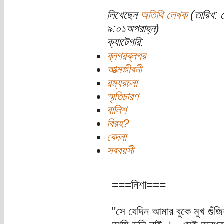
লিখেছেন
অতিথি লেখক
(তারিখ: 
৯:০১অপরাহ্ন)
ক্যাটেগরি:
ব্লগরব্লগর
আত্মজীবনী
রম্যরচনা
স্মৃতিচারণ
বালিশ
বিরহ?
বেদনা
সববয়সী
===নিশা===
"সে যেদিন আমার বুকে মুখ গুঁজিয়