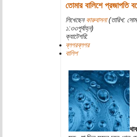
তোমার বালিশে প্রজাপতি ব
লিখেছেন
কারুবাসনা
(তারিখ: সোম
১:৩৩পূর্বাহ্ন)
ক্যাটেগরি:
ব্লগরব্লগর
বালিশ
থা