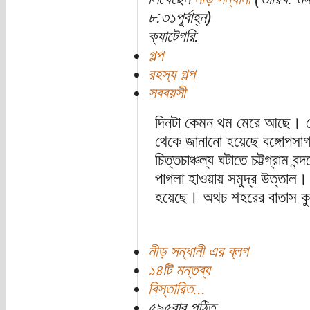
৮:৩১পূর্বাহ্ন)
ক্যাটেগরি:
গল্প
রহস্য গল্প
সববয়সী
দিনটা কেমন থম মেরে আছে। 
থেকে জানানো হয়েছে বঙ্গোপসাগর
চিত্তচাঞ্চল্য ঘটাতে চট্টগ্রাম 
পাগলা হাওয়ায় সমুদ্র উত্তাল। 
হয়েছে। অথচ শহরের বাতাস কুল
নীড় সন্ধানী এর ব্লগ
১৪টি মন্তব্য
বিস্তারিত...
৫৯৫বার পঠিত