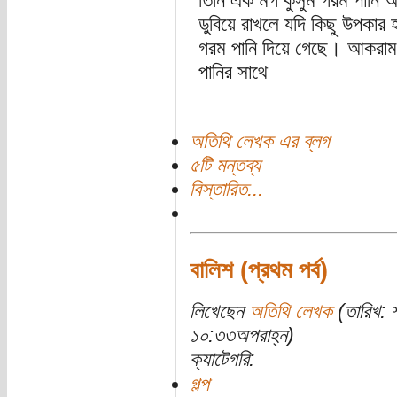
তিনি এক মগ কুসুম গরম পানি আ
ডুবিয়ে রাখলে যদি কিছু উপকার 
গরম পানি দিয়ে গেছে। আকরাম স
পানির সাথে
অতিথি লেখক এর ব্লগ
৫টি মন্তব্য
বিস্তারিত...
বালিশ (প্রথম পর্ব)
লিখেছেন
অতিথি লেখক
(তারিখ: 
১০:৩৩অপরাহ্ন)
ক্যাটেগরি:
গল্প