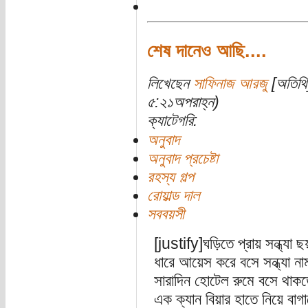
শেষ দানেও আছি....
লিখেছেন
সাফিনাজ আরজু
[অতিথি]
৫:২১অপরাহ্ন)
ক্যাটেগরি:
অনুবাদ
অনুবাদ প্রচেষ্টা
রহস্য গল্প
রোয়াল্ড দাল
সববয়সী
[justify]ঘড়িতে প্রায় সন্ধ্যা ছ
ধারে আয়েস করে বসে সন্ধ্যা ন
সারাদিন হোটেল রুমে বসে থাকত
এক ক্যান বিয়ার হাতে নিয়ে বাগ