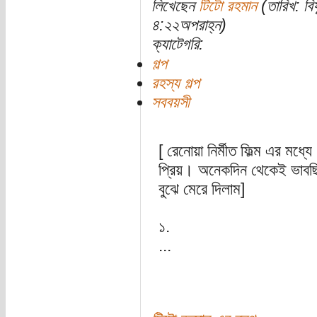
লিখেছেন
টিটো রহমান
(তারিখ: বি
৪:২২অপরাহ্ন)
ক্যাটেগরি:
গল্প
রহস্য গল্প
সববয়সী
[ রেনোয়া নির্মীত ফিল্ম এর মধ
প্রিয়। অনেকদিন থেকেই ভাবছিল
বুঝে মেরে দিলাম]
১.
...