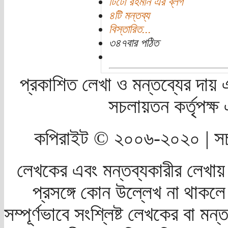
টিটো রহমান এর ব্লগ
৪টি মন্তব্য
বিস্তারিত...
৩৪৭বার পঠিত
প্রকাশিত লেখা ও মন্তব্যের দায় 
সচলায়তন কর্তৃপক্
কপিরাইট © ২০০৬-২০২০ | সচ
লেখকের এবং মন্তব্যকারীর লেখায়
প্রসঙ্গে কোন উল্লেখ না থাকলে স
সম্পূর্ণভাবে সংশ্লিষ্ট লেখকের বা মন