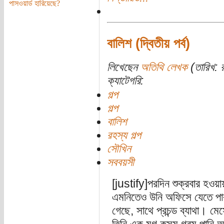
পাসওয়ার্ড হারিয়েছে?
বালিশ (দ্বিতীয় পর্ব)
লিখেছেন
অতিথি লেখক
(তারিখ: র
ক্যাটেগরি:
গল্প
গল্প
বালিশ
রহস্য গল্প
সৌখিন
সববয়সী
[justify]পরদিন শুক্রবার হ
এমনিতেও উনি অফিসে যেতে পারত
গেছে, সাথে প্রচন্ড ব্যাথা। ম