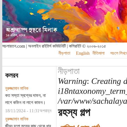
সচলায়তন.com | অনলাইন রাইটার্স কমিউনিটি | কপিরাইট © ২০০৬-২০১৫
নীড়পাতা
English
নীতিমালা
সচলে লিখত
নীড়পাতা
কলরব
Warning
:
Creating d
নুরুজ্জামান মানিক
i18ntaxonomy_term
কত সস্তা স্বপ্নের দাফন, না
/var/www/sachalayat
লাগে কফিন না লাগে কাফন।
রহস্য গল্প
18/11/2024 - 11:31অপরাহ্ন
নুরুজ্জামান মানিক
জীবন হলো মৃত্যুর কাছ থেকে ধার