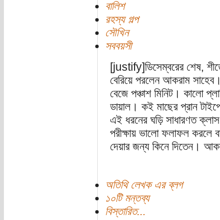
বালিশ
রহস্য গল্প
সৌখিন
সববয়সী
[justify]ডিসেম্বরের শেষ, 
বেরিয়ে পরলেন আকরাম সাহেব। 
বেজে পঞ্চাশ মিনিট। কালো প্লাস
ডায়াল। কই মাছের প্রান টাই
এই ধরনের ঘড়ি সাধারণত ক্লাস ফ
পরীক্ষায় ভালো ফলাফল করলে 
দেয়ার জন্য কিনে দিতেন। আক
অতিথি লেখক এর ব্লগ
১০টি মন্তব্য
বিস্তারিত...