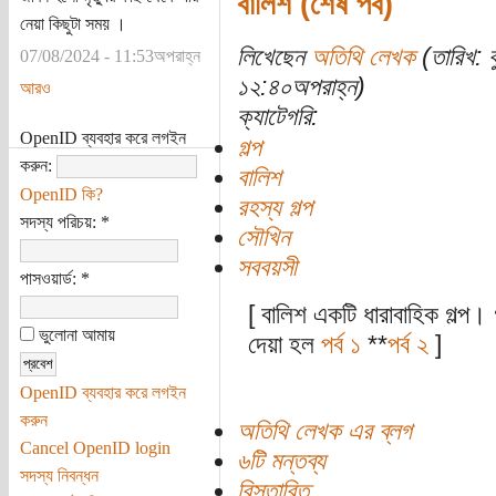
বালিশ (শেষ পর্ব)
নেয়া কিছুটা সময় ।
লিখেছেন
অতিথি লেখক
(তারিখ: 
07/08/2024 - 11:53অপরাহ্ন
১২:৪০অপরাহ্ন)
আরও
ক্যাটেগরি:
OpenID ব্যবহার করে লগইন
গল্প
করুন:
বালিশ
OpenID কি?
রহস্য গল্প
সদস্য পরিচয়:
*
সৌখিন
সববয়সী
পাসওয়ার্ড:
*
[ বালিশ একটি ধারাবাহিক গল্প। 
ভুলোনা আমায়
দেয়া হল
পর্ব ১
**
পর্ব ২
]
OpenID ব্যবহার করে লগইন
করুন
অতিথি লেখক এর ব্লগ
Cancel OpenID login
৬টি মন্তব্য
সদস্য নিবন্ধন
বিস্তারিত...