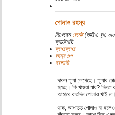
পোলাও রহস্য
লিখেছেন
রেনেট
(তারিখ: বুধ, ০
ক্যাটেগরি:
ব্লগরব্লগর
রহস্য গল্প
সববয়সী
দারুন ক্ষুধা লেগেছে। ক্ষুধার 
হচ্ছে। কি খাওয়া যায়? চিন্
আহারে কতদিন পোলাও খাই না
থাক, আপাতত পোলাও না হলেও 
বাঁচানো ফরজ। আগে কিছু একটা 