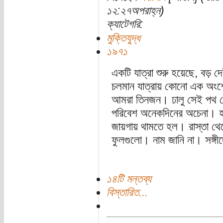
১২:২৭অপরাহ্ন)
ক্যাটেগরি:
মুক্তিযুদ্ধ
১৯৭১
একটি যাত্রা শুরু হয়েছে, বড় দ
চলমান যাত্রায় কোনো এক অংশে
আমরা তিনজন। ঢালু সেই পথ ন
পরিবেশ অনেকদিনের অচেনা। হাঁট
জায়গায় থামতে হল। রাস্তা থেক
ফুলগুলো। নাম জানি না। সঙ্গীদ
১৪টি মন্তব্য
বিস্তারিত...