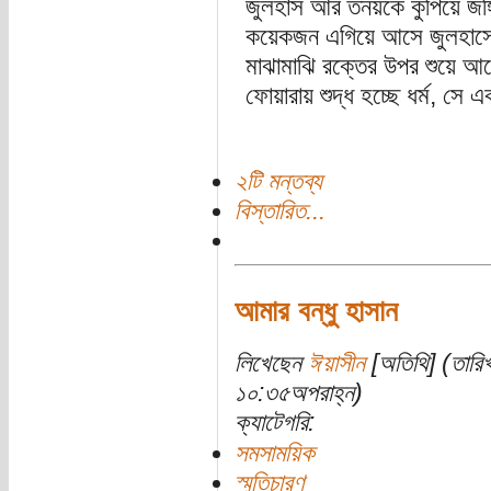
জুলহাস আর তনয়কে কুপিয়ে জঙ্গির
কয়েকজন এগিয়ে আসে জুলহাসে
মাঝামাঝি রক্তের উপর শুয়ে আছ
ফোয়ারায় শুদ্ধ হচ্ছে ধর্ম, সে এ
২টি মন্তব্য
বিস্তারিত...
আমার বন্ধু হাসান
লিখেছেন
ঈয়াসীন
[অতিথি] (তারিখ
১০:৩৫অপরাহ্ন)
ক্যাটেগরি:
সমসাময়িক
স্মৃতিচারণ