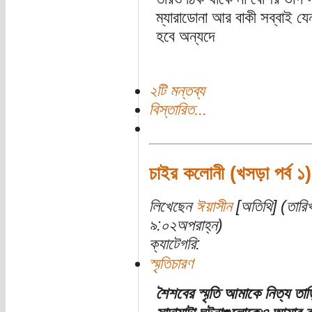
ম্যারাডোনা আর বাকী সব্বাই য
হবে অন্যদে
২টি মন্তব্য
বিস্তারিত...
চাইর কলোনী (খসড়া পর্ব ১)
লিখেছেন
ঈয়াসীন
[অতিথি] (তারিখ
৯:০২অপরাহ্ন)
ক্যাটেগরি:
স্মৃতিচারণ
শৈশবের স্মৃতি আমাকে নিত্য ত