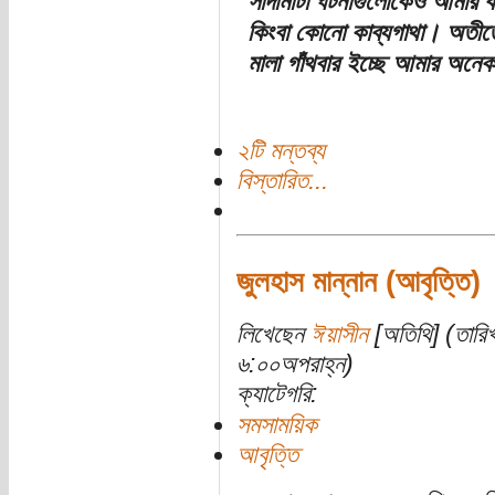
সাদামাটা ঘটনাগুলোকেও আমার কা
কিংবা কোনো কাব্যগাথা। অতীত
মালা গাঁথবার ইচ্ছে আমার অনে
২টি মন্তব্য
বিস্তারিত...
জুলহাস মান্নান (আবৃত্তি)
লিখেছেন
ঈয়াসীন
[অতিথি] (তারি
৬:০০অপরাহ্ন)
ক্যাটেগরি:
সমসাময়িক
আবৃত্তি