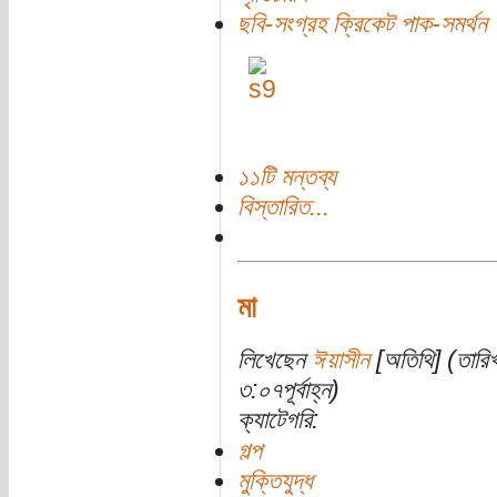
ছবি-সংগ্রহ ক্রিকেট পাক-সমর্থন
১১টি মন্তব্য
বিস্তারিত...
মা
লিখেছেন
ঈয়াসীন
[অতিথি] (তারি
৩:০৭পূর্বাহ্ন)
ক্যাটেগরি:
গল্প
মুক্তিযুদ্ধ