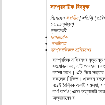
সাম্প্রদায়িক বিষবৃক্ষ
লিখেছেন
ঈয়াসীন
[অতিথি] (তারিখ
১২:০৮পূর্বাহ্ন)
ক্যাটেগরি:
সমসাময়িক
দেশচিন্তা
সাম্প্রদায়িকতা নাসিরনগর
সাম্প্রতিক নাসিরনগর বৃত্তা
সংযোজন নয়, এটি আবহমান বাং
কালো অংশ। এই নিয়ে সন্ধ্যার 
সকলেই শিক্ষিত। একজন বললো-
ধরেই বৈশ্বিক একটি সমস্যা; সম্
বর্ণে বর্ণেও; এতে অত্যাচারি আর
অত্যাচারের র