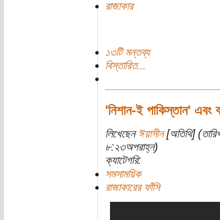
রাজাকার
১৩টি মন্তব্য
বিস্তারিত...
'নিশান-ই পাকিস্তান' এবং ব
লিখেছেন
ঈয়াসীন
[অতিথি] (তারিখ
৮:২৩অপরাহ্ন)
ক্যাটেগরি:
সমসাময়িক
রাজাকারের ফাঁসি