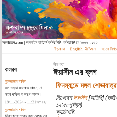
সচলায়তন.com | অনলাইন রাইটার্স কমিউনিটি | কপিরাইট © ২০০৬-২০১৫
নীড়পাতা
English
নীতিমালা
সচলে লিখত
নীড়পাতা
কলরব
ঈয়াসীন এর ব্লগ
নুরুজ্জামান মানিক
ফিনল্যান্ডে মঙ্গল শোভাযাত্র
কত সস্তা স্বপ্নের দাফন, না
লাগে কফিন না লাগে কাফন।
লিখেছেন
ঈয়াসীন
[অতিথি] (তারি
18/11/2024 - 11:31অপরাহ্ন
১২:৫৮পূর্বাহ্ন)
নুরুজ্জামান মানিক
ক্যাটেগরি:
জীবন হলো মৃত্যুর কাছ থেকে ধার