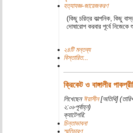
হত্যাযজ্ঞ-জায়েজকরণ
(কিছু চরিত্র কাল্পনিক, কিছু ব
দোষারোপ করবার পূর্বে নিজেকে 
২৪টি মন্তব্য
বিস্তারিত...
ক্রিকেট ও বাঙ্গালীর পাকপ্রী
লিখেছেন
ঈয়াসীন
[অতিথি] (তারিখ
২:০৮পূর্বাহ্ন)
ক্যাটেগরি:
চিন্তাভাবনা
স্মৃতিচারণ