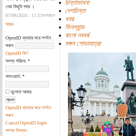
চিন্তাভাবনা
নেয়া কিছুটা সময় ।
দেশচিন্তা
07/08/2024 - 11:53অপরাহ্ন
খবর
আরও
ফিনল্যান্ড
বাংলা নববর্ষ
OpenID ব্যবহার করে লগইন
মঙ্গল শোভাযাত্রা
করুন:
OpenID কি?
সদস্য পরিচয়:
*
পাসওয়ার্ড:
*
ভুলোনা আমায়
OpenID ব্যবহার করে লগইন
করুন
Cancel OpenID login
সদস্য নিবন্ধন