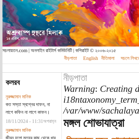
সচলায়তন.com | অনলাইন রাইটার্স কমিউনিটি | কপিরাইট © ২০০৬-২০১৫
নীড়পাতা
English
নীতিমালা
সচলে লিখত
নীড়পাতা
কলরব
Warning
:
Creating d
নুরুজ্জামান মানিক
i18ntaxonomy_term
কত সস্তা স্বপ্নের দাফন, না
/var/www/sachalayat
লাগে কফিন না লাগে কাফন।
মঙ্গল শোভাযাত্রা
18/11/2024 - 11:31অপরাহ্ন
নুরুজ্জামান মানিক
জীবন হলো মৃত্যুর কাছ থেকে ধার