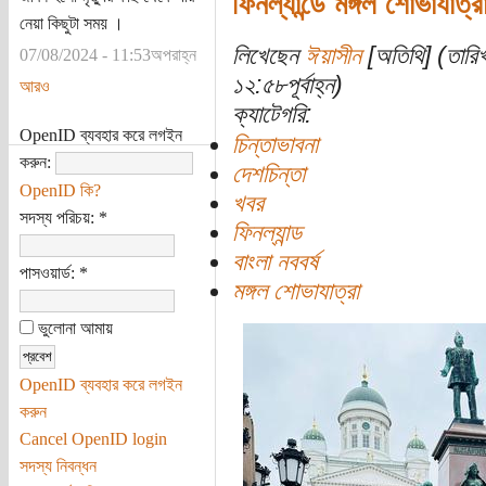
ফিনল্যান্ডে মঙ্গল শোভাযাত্র
নেয়া কিছুটা সময় ।
লিখেছেন
ঈয়াসীন
[অতিথি] (তারি
07/08/2024 - 11:53অপরাহ্ন
১২:৫৮পূর্বাহ্ন)
আরও
ক্যাটেগরি:
OpenID ব্যবহার করে লগইন
চিন্তাভাবনা
করুন:
দেশচিন্তা
OpenID কি?
খবর
সদস্য পরিচয়:
*
ফিনল্যান্ড
বাংলা নববর্ষ
পাসওয়ার্ড:
*
মঙ্গল শোভাযাত্রা
ভুলোনা আমায়
OpenID ব্যবহার করে লগইন
করুন
Cancel OpenID login
সদস্য নিবন্ধন