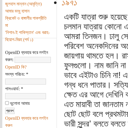
১৯৭১
জুলহাস মান্নান (আবৃত্তি)
আমার বন্ধু হাসান
একটি যাত্রা শুরু হয়েছ
ক্রিকেট ও বাঙ্গালীর পাকপ্রীতি
চলমান যাত্রায় কোনো এ
মা
'নিশান-ই পাকিস্তান' এবং বরাহ-
আমরা তিনজন। ঢালু সে
বিয়োগ-বিরহ (পর্ব ১)
পরিবেশ অনেকদিনের অচেন
OpenID ব্যবহার করে লগইন
জায়গায় থামতে হল। রাস্
করুন:
ফুলগুলো। নাম জানি না।
OpenID কি?
ভাবে এইটাও চিনি না! এ
সদস্য পরিচয়:
*
গন্ধ ধনে পাতার। সত্যি
পাসওয়ার্ড:
*
ক্ষেত এর আগে দেখিনি
এত মায়াবী তা জানতাম ন
ভুলোনা আমায়
ছোট ছোট বলে প্রথমটায়
OpenID ব্যবহার করে লগইন
ভারী সুন্দর’ বলতে বল
করুন