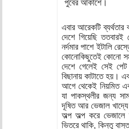
পুবের আকাশে।
এবার আরেকটি ব্যর্থতা
দেশে গিয়েছি ততবারই 
নর্দমার পাশে ইটালি রেস
কোনোকিছুতেই কোনো সম
দেশে গেলেই সেই পেট 
বিছানায় কাটাতে হয়। এব
আগে থেকেই নিয়মিত একট
যা পাকস্থলীর জন্য সাম
দূষিত আর ভেজাল খাদ্যে
অল্প অল্প করে ভেজালে
ভিতরে থাকি, কিন্তু বা