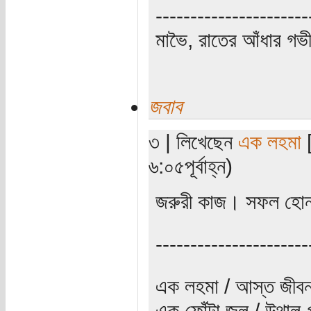
----------------------
মাভৈ, রাতের আঁধার গ
জবাব
৩ | লিখেছেন
এক লহমা
[
৬:০৫পূর্বাহ্ন)
জরুরী কাজ। সফল হোন,
----------------------
এক লহমা / আস্ত জীবন
এক ফোঁটা জল / উথাল-প