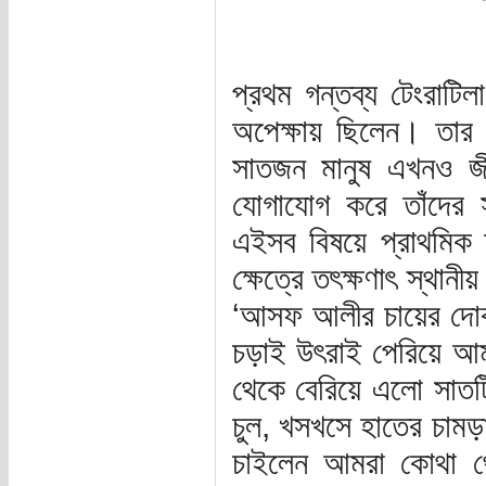
প্রথম গন্তব্য টেংরাটি
অপেক্ষায় ছিলেন। তার
সাতজন মানুষ এখনও জ
যোগাযোগ করে তাঁদের
এইসব বিষয়ে প্রাথমিক
ক্ষেত্রে তৎক্ষণাৎ স্থা
‘আসফ আলীর চায়ের দোকা
চড়াই উৎরাই পেরিয়ে আম
থেকে বেরিয়ে এলো সাতটি
চুল, খসখসে হাতের চামড়
চাইলেন আমরা কোথা থে