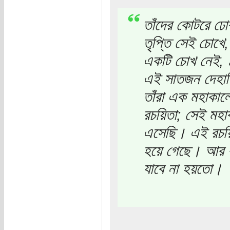
তাঁদের কোটরে ঢোক
তৃপ্তি সেই চোখে
একটি চোখ নেই, 
এই সাতজন দেহাতি
তাঁরা এক মহাকালে
রচয়িতা; সেই মহা
এসেছি। এই রচয়িত
হয়ে গেছে। আর কয়
যাবে না হয়তো।