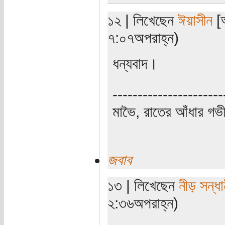
১২ | লিখেছেন
ঈয়াসীন
[অ
৭:০৭অপরাহ্ন)
ধন্যবাদ।
----------------------
মাভৈ, রাতের আঁধার গ
জবাব
১৩ | লিখেছেন
নীড় সন্ধা
২:৩৬অপরাহ্ন)