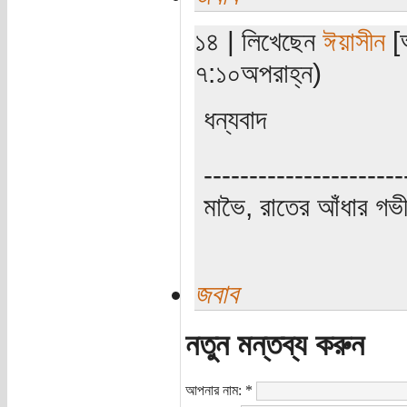
১৪ | লিখেছেন
ঈয়াসীন
[অ
৭:১০অপরাহ্ন)
ধন্যবাদ
----------------------
মাভৈ, রাতের আঁধার গ
জবাব
নতুন মন্তব্য করুন
আপনার নাম:
*