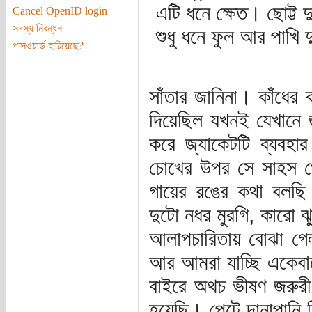
এটি ধনে ক্ষেত। ছোট্ট 
Cancel OpenID login
সদস্য নিবন্ধন
শুধু ধনে ফুল আর পাখি 
পাসওয়ার্ড হারিয়েছে?
সাঁতার জানিনা। কাঁধের
দিয়েছিল যখনই যেখানে 
করে জ্যাকেটটি ব্যবহ
চোখের উপর সে সাহস পে
গায়ের রঙের কথা বলছি 
দুটো নধর মুরগি, কারো ঝ
আলাপচারিতায় বোঝা গ
আর আমরা যাচ্ছি একেবারে
বাইরে অথচ ভীষণ জরুর
হয়েছি। পেটে দানাপানি ক