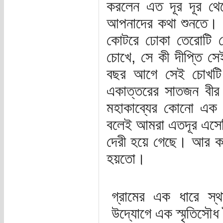
করলেন এত দূর দূর থ
আপনাদের কথা শুনতে। 
কোটরে ঢোকা তেরোটি চো
চোখে, সে কী দীপ্তি স
বছর আগে সেই চোখটি 
একাত্তরের সাতজন বীর ম
মহাকাব্যের কোনো এক খ
বলেই আমরা এতদূর এসেছ
দেরী হয়ে গেছে। আর কয়ে
হয়তো।
গ্রামের এক ধারে স্থা
উদ্যোগে এক স্মৃতিসৌধ 