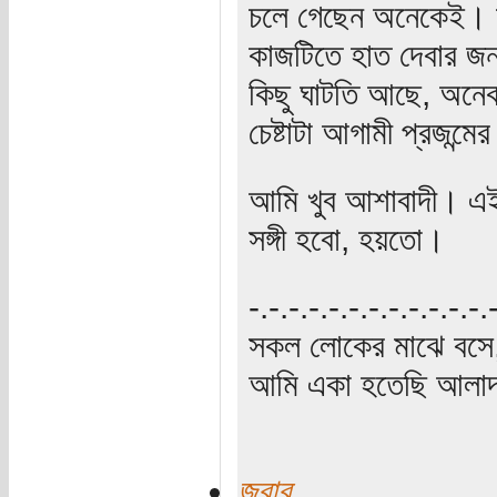
চলে গেছেন অনেকেই। যার
কাজটিতে হাত দেবার জ
কিছু ঘাটতি আছে, অনেক
চেষ্টাটা আগামী প্রজন্মের
আমি খুব আশাবাদী। এ
সঙ্গী হবো, হয়তো।
‍‌-.-.-.-.-.-.-.-.-.-.-.-
সকল লোকের মাঝে বসে,
আমি একা হতেছি আলাদা
জবাব