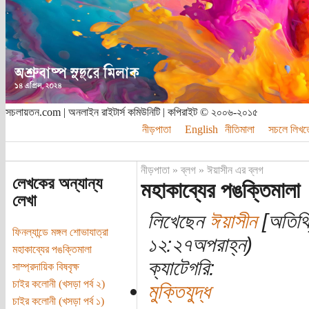
সচলায়তন.com | অনলাইন রাইটার্স কমিউনিটি | কপিরাইট © ২০০৬-২০১৫
নীড়পাতা
English
নীতিমালা
সচলে লিখত
নীড়পাতা
»
ব্লগ
»
ঈয়াসীন এর ব্লগ
লেখকের অন্যান্য
মহাকাব্যের পঙক্তিমালা
লেখা
লিখেছেন
ঈয়াসীন
[অতিথি
ফিনল্যান্ডে মঙ্গল শোভাযাত্রা
১২:২৭অপরাহ্ন)
মহাকাব্যের পঙক্তিমালা
ক্যাটেগরি:
সাম্প্রদায়িক বিষবৃক্ষ
চাইর কলোনী (খসড়া পর্ব ২)
মুক্তিযুদ্ধ
চাইর কলোনী (খসড়া পর্ব ১)