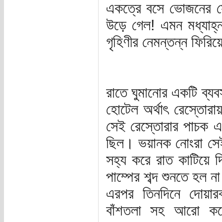
একত্রে বসে ভোজনের সৌভ
উড়ে গেল! এমন মধ্যাহ
গৃহিণীর নেমন্তন্ন ফিরি
রাতে ঘুমানোর একটি ব্যব
হোটেল অর্থাৎ রেস্তোর
সেই রেস্তোরার পাচক এবং
ছিল। ভয়ানক নোংরা সে
সহ্য করে রাত কাটিয়ে 
পাম্পের শব্দ শুনতে হল ন
এরপর তিনদিনে দোয়ারব
বাঁশতলা সহ আরো কয়ে