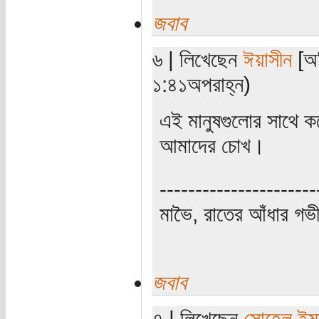
জবাব
৬ | লিখেছেন
ঈয়াসীন
[অত
১:৪১অপরাহ্ন)
এই মানুষগুলোর সাথে 
আমাদের চোখ।
----------------------
মাভৈ, রাতের আঁধার গ
জবাব
৭ | লিখেছেন
সোহেল ইম