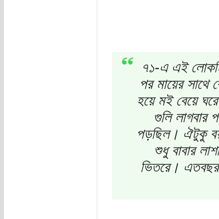
৭১-এ এই লোকটির
পর মায়ের সাথে ঝ
হয়ে মই বেয়ে ঘরের
গুলি লাগবার 
পড়ছিল। ঐটুকু বয়
শুধু বাবার লা
ভিতরে। এতবছর 