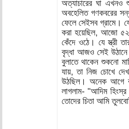
অত্যাচারের ঘা এখনও শ
অবহেলিত গণকবরের সন্
ফেলে সেইসব গ্রামে। যে
করা হয়েছিল, আজো ৫২তে
কেঁদে ওঠে। যে স্ত্রী ত
বৃদ্ধা আজও সেই উঠানে
বুলাতে থাকেন শুকনো ম
যায়, তা নিজ চোখে দে
উঠছিল। অনেক আগে কর
লাগলাম- "আদিম হিংস্র
তোদের চিতা আমি তুলব