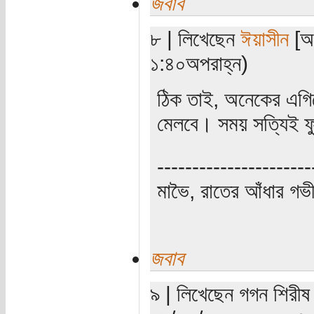
জবাব
৮ | লিখেছেন
ঈয়াসীন
[অত
১:৪০অপরাহ্ন)
ঠিক তাই, অনেকের এগি
মেলবে। সময় সত্যিই ফু
----------------------
মাভৈ, রাতের আঁধার গ
জবাব
৯ | লিখেছেন গগন শিরীষ 