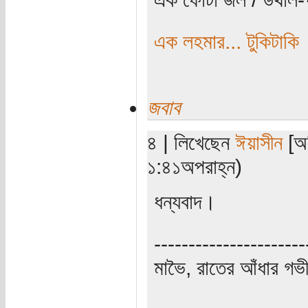
এক লহমার... টুকিটাকি
জবাব
৪ | লিখেছেন
ঈয়াসীন
[অত
১:৪১অপরাহ্ন)
ধন্যবাদ।
----------------------
মাভৈ, রাতের আঁধার গ