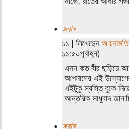
মাভৈ, রাতের আঁধার গ
জবাব
১১ | লিখেছেন
আয়নামতি
১১:৫০পূর্বাহ্ন)
এমন কত বীর ছড়িয়ে আছেন
আপনাদের এই উদ্যোগে
এইটুকু স্বস্তি বুকে নি
আন্তরিক সাধুবাদ জানা
জবাব