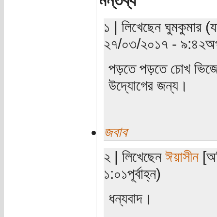
মন্তব্য
১ | লিখেছেন ঘুমকুমার (
২৭/০৩/২০১৭ - ৯:৪২অপ
পড়তে পড়তে চোখ ভিজ
উদ্যোগের জন্য।
জবাব
২ | লিখেছেন
ঈয়াসীন
[অত
১:০১পূর্বাহ্ন)
ধন্যবাদ।