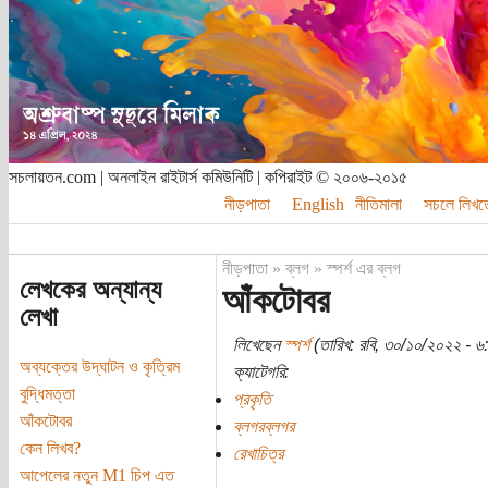
সচলায়তন.com | অনলাইন রাইটার্স কমিউনিটি | কপিরাইট © ২০০৬-২০১৫
নীড়পাতা
English
নীতিমালা
সচলে লিখত
নীড়পাতা
»
ব্লগ
»
স্পর্শ এর ব্লগ
লেখকের অন্যান্য
আঁকটোবর
লেখা
লিখেছেন
স্পর্শ
(তারিখ: রবি, ৩০/১০/২০২২ - ৬
অব্যক্তের উদ্‌ঘাটন ও কৃত্রিম
ক্যাটেগরি:
বুদ্ধিমত্তা
প্রকৃতি
আঁকটোবর
ব্লগরব্লগর
কেন লিখব?
রেখাচিত্র
আপেলের নতুন M1 চিপ এত