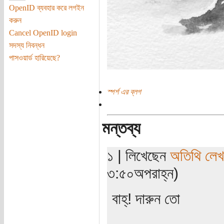
OpenID ব্যবহার করে লগইন
করুন
Cancel OpenID login
সদস্য নিবন্ধন
পাসওয়ার্ড হারিয়েছে?
স্পর্শ এর ব্লগ
মন্তব্য
১ | লিখেছেন
অতিথি লে
৩:৫০অপরাহ্ন)
বাহ্! দারুন তো