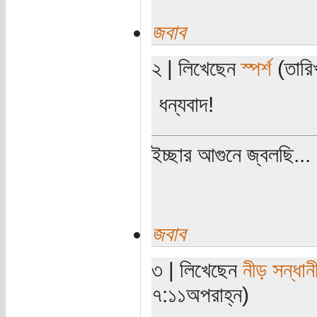
জবাব
২ | লিখেছেন
স্পর্শ
(তারি
ধন্যবাদ!
ইচ্ছার আগুনে জ্বলছি...
জবাব
৩ | লিখেছেন
নীড় সন্ধান
৭:১১অপরাহ্ন)