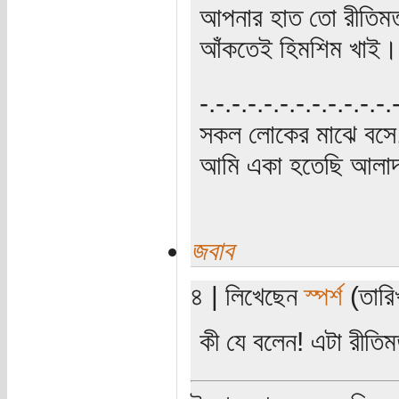
আপনার হাত তো রীতিমত
আঁকতেই হিমশিম খাই।
‍‌-.-.-.-.-.-.-.-.-.-.-.-
সকল লোকের মাঝে বসে,
আমি একা হতেছি আলাদা
জবাব
৪ | লিখেছেন
স্পর্শ
(তারি
কী যে বলেন! এটা রীতি