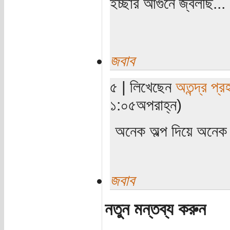
ইচ্ছার আগুনে জ্বলছি...
জবাব
৫ | লিখেছেন
অতন্দ্র প্র
১:০৫অপরাহ্ন)
অনেক অল্প দিয়ে অনেক ব
জবাব
নতুন মন্তব্য করুন