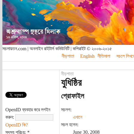
সচলায়তন.com | অনলাইন রাইটার্স কমিউনিটি | কপিরাইট © ২০০৬-২০১৫
নীড়পাতা
English
নীতিমালা
সচলে লিখত
নীড়পাতা
যুধিষ্ঠির
প্রোফাইল
OpenID ব্যবহার করে লগইন
সচলগ:
করুন:
এখানে
সচল হলেন:
OpenID কি?
June 30, 2008
সদস্য পরিচয়:
*