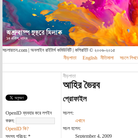
সচলায়তন.com | অনলাইন রাইটার্স কমিউনিটি | কপিরাইট © ২০০৬-২০১৫
নীড়পাতা
English
নীতিমালা
সচলে লিখত
নীড়পাতা
আহির ভৈরব
প্রোফাইল
OpenID ব্যবহার করে লগইন
সচলগ:
করুন:
এখানে
সচল হলেন:
OpenID কি?
September 4, 2009
সদস্য পরিচয়:
*