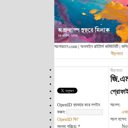
সচলায়তন.com | অনলাইন রাইটার্স কমিউনিটি | ক
নীড়পাতা
নীড়পাতা
জি.এম
প্রোফা
OpenID ব্যবহার করে লগইন
সচলগ:
করুন:
এখা
সচল হলেন:
OpenID কি?
Nov
সদস্য পরিচয়:
*