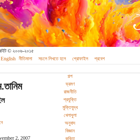
পিরাইট © ২০০৬-২০১৫
English
নীতিমালা
সচলে লিখতে হলে
প্রোফাইল
প্রবেশ
গল্প
.তানিম
ভ্রমণ
রাজনীতি
ইল
প্রযুক্তি
মুক্তিযুদ্ধ
খেলাধুলা
নে
অনুবাদ
বিজ্ঞান
ember 2, 2007
কবিতা