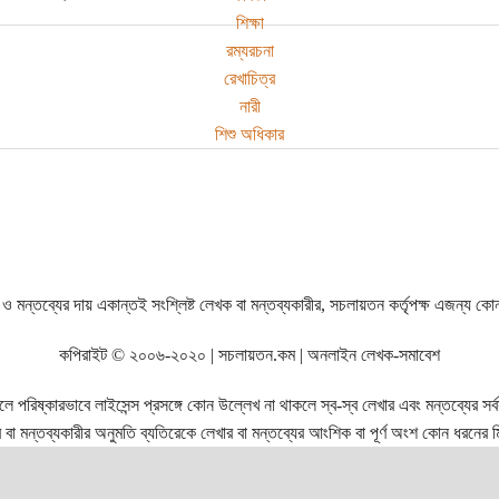
শিক্ষা
রম্যরচনা
রেখাচিত্র
নারী
শিশু অধিকার
ও মন্তব্যের দায় একান্তই সংশ্লিষ্ট লেখক বা মন্তব্যকারীর, সচলায়তন কর্তৃপক্ষ এজন্য কো
কপিরাইট © ২০০৬-২০২০ | সচলায়তন.কম | অনলাইন লেখক-সমাবেশ
রিষ্কারভাবে লাইসেন্স প্রসঙ্গে কোন উল্লেখ না থাকলে স্ব-স্ব লেখার এবং মন্তব্যের সর্বস্ব
বা মন্তব্যকারীর অনুমতি ব্যতিরেকে লেখার বা মন্তব্যের আংশিক বা পূর্ণ অংশ কোন ধরনের মি