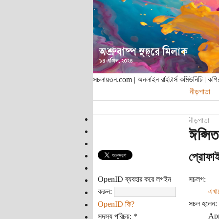
সচলায়তন.com | অনলাইন রাইটার্স কমিউনিটি | ক
নীড়পাতা
নীড়পাতা
ঈপ্সি
প্রোফা
OpenID ব্যবহার করে লগইন
সচলগ:
করুন:
এখা
সচল হলেন:
OpenID কি?
Apr
সদস্য পরিচয়:
*