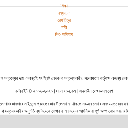
শিক্ষা
রম্যরচনা
রেখাচিত্র
নারী
শিশু অধিকার
ও মন্তব্যের দায় একান্তই সংশ্লিষ্ট লেখক বা মন্তব্যকারীর, সচলায়তন কর্তৃপক্ষ এজন্য কো
কপিরাইট © ২০০৬-২০২০ | সচলায়তন.কম | অনলাইন লেখক-সমাবেশ
রিষ্কারভাবে লাইসেন্স প্রসঙ্গে কোন উল্লেখ না থাকলে স্ব-স্ব লেখার এবং মন্তব্যের সর্বস্ব
বা মন্তব্যকারীর অনুমতি ব্যতিরেকে লেখার বা মন্তব্যের আংশিক বা পূর্ণ অংশ কোন ধরনের মি