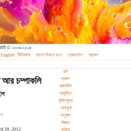
পিরাইট © ২০০৬-২০১৫
English
নীতিমালা
সচলে লিখতে হলে
প্রোফাইল
প্রবেশ
গল্প
ত আর চম্পাকলি
ভ্রমণ
রাজনীতি
ইল
প্রযুক্তি
মুক্তিযুদ্ধ
খেলাধুলা
নে
অনুবাদ
বিজ্ঞান
il 29, 2012
কবিতা