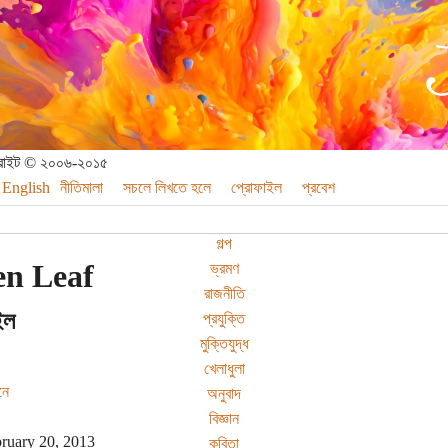
পিরাইট © ২০০৬-২০১৫
English
নীতিমালা
সচলে লিখতে হলে
প্রোফাইল
প্রবেশ
গল্প
en Leaf
ভ্রমণ
রাজনীতি
ইল
প্রযুক্তি
মুক্তিযুদ্ধ
খেলাধুলা
নে
অনুবাদ
বিজ্ঞান
ruary 20, 2013
কবিতা