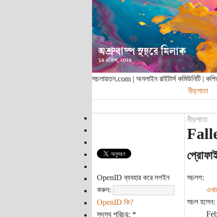
সচলায়তন.com | অনলাইন রাইটার্স কমিউনিটি | ক
নীড়পাতা
নীড়পাতা
Fall
প্রোফা
OpenID ব্যবহার করে লগইন
সচলগ:
করুন:
এখা
সচল হলেন:
OpenID কি?
Feb
সদস্য পরিচয়:
*