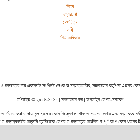
শিক্ষা
রম্যরচনা
রেখাচিত্র
নারী
শিশু অধিকার
ও মন্তব্যের দায় একান্তই সংশ্লিষ্ট লেখক বা মন্তব্যকারীর, সচলায়তন কর্তৃপক্ষ এজন্য কো
কপিরাইট © ২০০৬-২০২০ | সচলায়তন.কম | অনলাইন লেখক-সমাবেশ
রিষ্কারভাবে লাইসেন্স প্রসঙ্গে কোন উল্লেখ না থাকলে স্ব-স্ব লেখার এবং মন্তব্যের সর্বস্ব
বা মন্তব্যকারীর অনুমতি ব্যতিরেকে লেখার বা মন্তব্যের আংশিক বা পূর্ণ অংশ কোন ধরনের মি