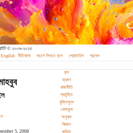
পিরাইট © ২০০৬-২০১৫
English
নীতিমালা
সচলে লিখতে হলে
প্রোফাইল
প্রবেশ
গল্প
াহবুব
ভ্রমণ
রাজনীতি
ইল
প্রযুক্তি
মুক্তিযুদ্ধ
খেলাধুলা
নে
অনুবাদ
বিজ্ঞান
tember 5, 2008
কবিতা