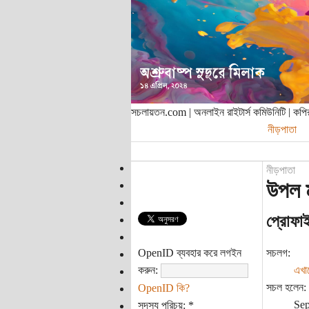
সচলায়তন.com | অনলাইন রাইটার্স কমিউনিটি | ক
নীড়পাতা
নীড়পাতা
উপল ম
প্রোফা
OpenID ব্যবহার করে লগইন
সচলগ:
করুন:
এখা
সচল হলেন:
OpenID কি?
Sep
সদস্য পরিচয়:
*