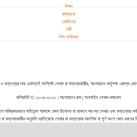
শিক্ষা
রম্যরচনা
রেখাচিত্র
নারী
শিশু অধিকার
ও মন্তব্যের দায় একান্তই সংশ্লিষ্ট লেখক বা মন্তব্যকারীর, সচলায়তন কর্তৃপক্ষ এজন্য কো
কপিরাইট © ২০০৬-২০২০ | সচলায়তন.কম | অনলাইন লেখক-সমাবেশ
রিষ্কারভাবে লাইসেন্স প্রসঙ্গে কোন উল্লেখ না থাকলে স্ব-স্ব লেখার এবং মন্তব্যের সর্বস্ব
বা মন্তব্যকারীর অনুমতি ব্যতিরেকে লেখার বা মন্তব্যের আংশিক বা পূর্ণ অংশ কোন ধরনের মি