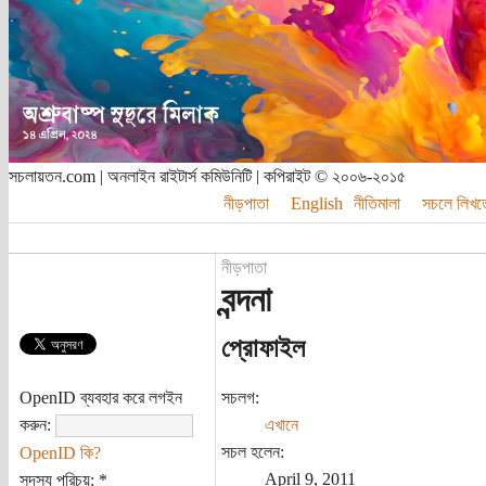
সচলায়তন.com | অনলাইন রাইটার্স কমিউনিটি | কপিরাইট © ২০০৬-২০১৫
নীড়পাতা
English
নীতিমালা
সচলে লিখত
নীড়পাতা
বন্দনা
প্রোফাইল
OpenID ব্যবহার করে লগইন
সচলগ:
করুন:
এখানে
সচল হলেন:
OpenID কি?
April 9, 2011
সদস্য পরিচয়:
*