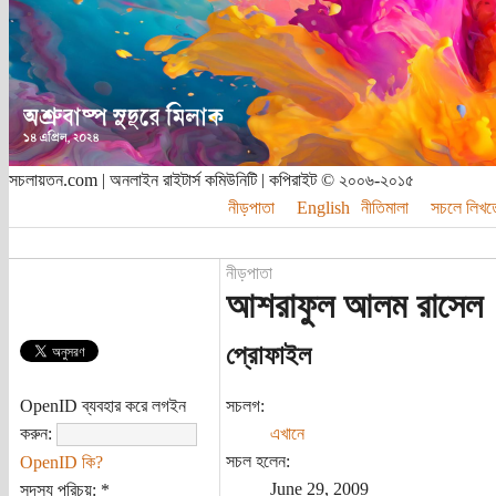
সচলায়তন.com | অনলাইন রাইটার্স কমিউনিটি | কপিরাইট © ২০০৬-২০১৫
নীড়পাতা
English
নীতিমালা
সচলে লিখত
নীড়পাতা
আশরাফুল আলম রাসেল
প্রোফাইল
OpenID ব্যবহার করে লগইন
সচলগ:
করুন:
এখানে
সচল হলেন:
OpenID কি?
June 29, 2009
সদস্য পরিচয়:
*