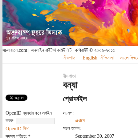
সচলায়তন.com | অনলাইন রাইটার্স কমিউনিটি | কপিরাইট © ২০০৬-২০১৫
নীড়পাতা
English
নীতিমালা
সচলে লিখত
নীড়পাতা
বন্যা
প্রোফাইল
OpenID ব্যবহার করে লগইন
সচলগ:
করুন:
এখানে
সচল হলেন:
OpenID কি?
September 30, 2007
সদস্য পরিচয়:
*