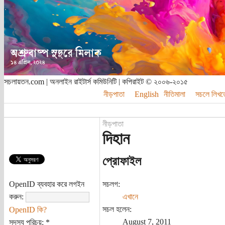
সচলায়তন.com | অনলাইন রাইটার্স কমিউনিটি | কপিরাইট © ২০০৬-২০১৫
নীড়পাতা
English
নীতিমালা
সচলে লিখত
নীড়পাতা
দিহান
প্রোফাইল
OpenID ব্যবহার করে লগইন
সচলগ:
করুন:
এখানে
সচল হলেন:
OpenID কি?
August 7, 2011
সদস্য পরিচয়:
*