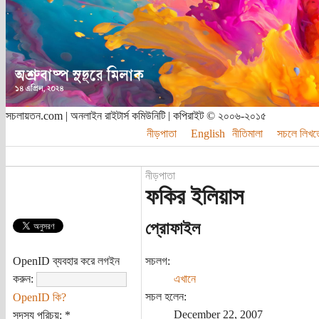
সচলায়তন.com | অনলাইন রাইটার্স কমিউনিটি | কপিরাইট © ২০০৬-২০১৫
নীড়পাতা
English
নীতিমালা
সচলে লিখত
নীড়পাতা
ফকির ইলিয়াস
প্রোফাইল
OpenID ব্যবহার করে লগইন
সচলগ:
করুন:
এখানে
সচল হলেন:
OpenID কি?
December 22, 2007
সদস্য পরিচয়:
*