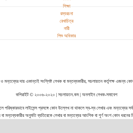
শিক্ষা
রম্যরচনা
রেখাচিত্র
নারী
শিশু অধিকার
ও মন্তব্যের দায় একান্তই সংশ্লিষ্ট লেখক বা মন্তব্যকারীর, সচলায়তন কর্তৃপক্ষ এজন্য কো
কপিরাইট © ২০০৬-২০২০ | সচলায়তন.কম | অনলাইন লেখক-সমাবেশ
রিষ্কারভাবে লাইসেন্স প্রসঙ্গে কোন উল্লেখ না থাকলে স্ব-স্ব লেখার এবং মন্তব্যের সর্বস্ব
বা মন্তব্যকারীর অনুমতি ব্যতিরেকে লেখার বা মন্তব্যের আংশিক বা পূর্ণ অংশ কোন ধরনের মি