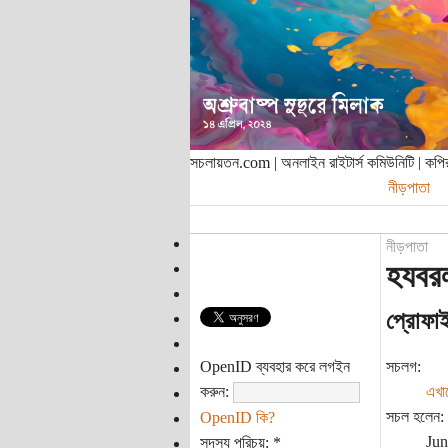
সচলায়তন.com | অনলাইন রাইটার্স কমিউনিটি | ক
নীড়পাতা
নীড়পাতা
হযবর
প্রোফা
OpenID ব্যবহার করে লগইন
সচলগ:
করুন:
এখা
সচল হলেন:
OpenID কি?
Jun
সদস্য পরিচয়:
*