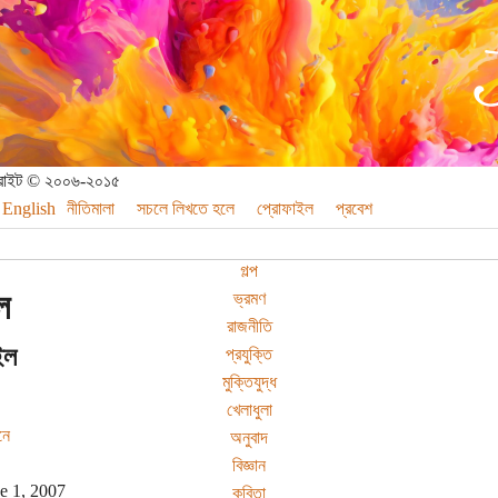
পিরাইট © ২০০৬-২০১৫
English
নীতিমালা
সচলে লিখতে হলে
প্রোফাইল
প্রবেশ
গল্প
ল
ভ্রমণ
রাজনীতি
ইল
প্রযুক্তি
মুক্তিযুদ্ধ
খেলাধুলা
নে
অনুবাদ
বিজ্ঞান
e 1, 2007
কবিতা