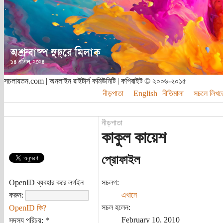
সচলায়তন.com | অনলাইন রাইটার্স কমিউনিটি | কপিরাইট © ২০০৬-২০১৫
নীড়পাতা
English
নীতিমালা
সচলে লিখত
নীড়পাতা
কাকুল কায়েশ
প্রোফাইল
OpenID ব্যবহার করে লগইন
সচলগ:
করুন:
এখানে
সচল হলেন:
OpenID কি?
February 10, 2010
সদস্য পরিচয়:
*