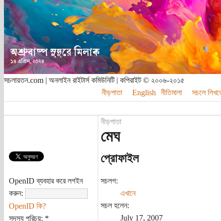
সচলায়তন.com | অনলাইন রাইটার্স কমিউনিটি | কপিরাইট © ২০০৬-২০১৫
নীড়পাতা
English
নীতিমালা
সচলে লিখত
নীড়পাতা
মেঘ
প্রোফাইল
OpenID ব্যবহার করে লগইন
সচলগ:
করুন:
এখানে
সচল হলেন:
OpenID কি?
July 17, 2007
সদস্য পরিচয়:
*