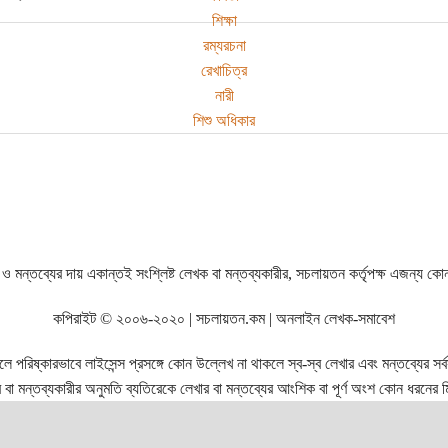
শিক্ষা
রম্যরচনা
রেখাচিত্র
নারী
শিশু অধিকার
ও মন্তব্যের দায় একান্তই সংশ্লিষ্ট লেখক বা মন্তব্যকারীর, সচলায়তন কর্তৃপক্ষ এজন্য কো
কপিরাইট © ২০০৬-২০২০ | সচলায়তন.কম | অনলাইন লেখক-সমাবেশ
রিষ্কারভাবে লাইসেন্স প্রসঙ্গে কোন উল্লেখ না থাকলে স্ব-স্ব লেখার এবং মন্তব্যের সর্বস্ব
বা মন্তব্যকারীর অনুমতি ব্যতিরেকে লেখার বা মন্তব্যের আংশিক বা পূর্ণ অংশ কোন ধরনের মি