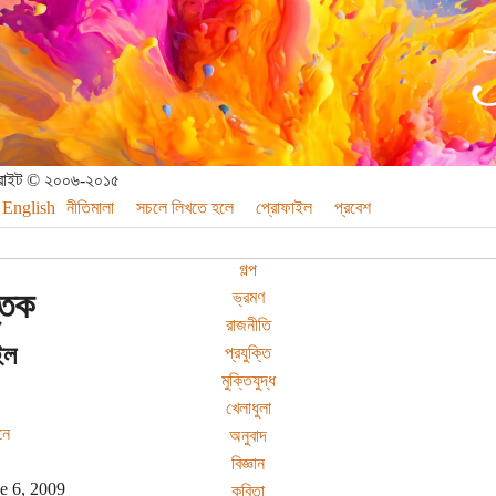
পিরাইট © ২০০৬-২০১৫
English
নীতিমালা
সচলে লিখতে হলে
প্রোফাইল
প্রবেশ
গল্প
্তক
ভ্রমণ
রাজনীতি
ইল
প্রযুক্তি
মুক্তিযুদ্ধ
খেলাধুলা
নে
অনুবাদ
বিজ্ঞান
e 6, 2009
কবিতা