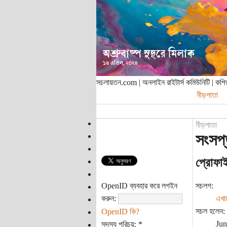
সচলায়তন.com | অনলাইন রাইটার্স কমিউনিটি | ক
নীড়পাতা
নীড়পাতা
সংসপ
প্রোফা
OpenID ব্যবহার করে লগইন
সচলগ:
করুন:
এখা
সচল হলেন:
OpenID কি?
Jun
সদস্য পরিচয়:
*