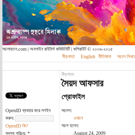
সচলায়তন.com | অনলাইন রাইটার্স কমিউনিটি | কপিরাইট © ২০০৬-২০১৫
নীড়পাতা
English
নীতিমালা
সচলে লিখত
নীড়পাতা
সৈয়দ আফসার
প্রোফাইল
OpenID ব্যবহার করে লগইন
সচলগ:
করুন:
এখানে
সচল হলেন:
OpenID কি?
August 24, 2009
সদস্য পরিচয়:
*