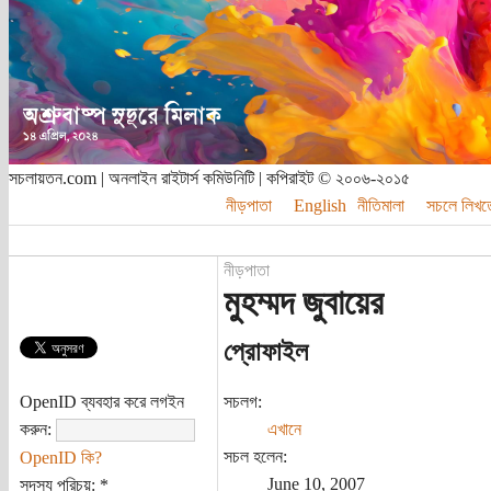
সচলায়তন.com | অনলাইন রাইটার্স কমিউনিটি | কপিরাইট © ২০০৬-২০১৫
নীড়পাতা
English
নীতিমালা
সচলে লিখত
নীড়পাতা
মুহম্মদ জুবায়ের
প্রোফাইল
OpenID ব্যবহার করে লগইন
সচলগ:
করুন:
এখানে
সচল হলেন:
OpenID কি?
June 10, 2007
সদস্য পরিচয়:
*