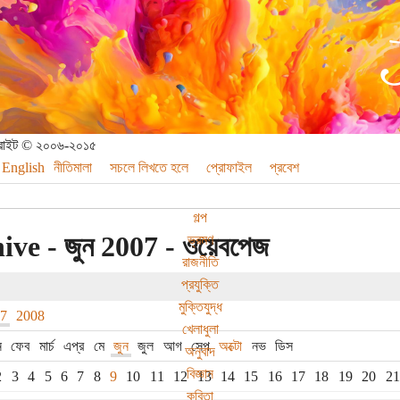
পিরাইট © ২০০৬-২০১৫
English
নীতিমালা
সচলে লিখতে হলে
প্রোফাইল
প্রবেশ
গল্প
ive - জুন 2007 - ওয়েবপেজ
ভ্রমণ
রাজনীতি
প্রযুক্তি
মুক্তিযুদ্ধ
07
2008
খেলাধুলা
ন
ফেব
মার্চ
এপ্র
মে
জুন
জুল
আগ
সেপ
অক্টো
নভ
ডিস
অনুবাদ
বিজ্ঞান
2
3
4
5
6
7
8
9
10
11
12
13
14
15
16
17
18
19
20
21
কবিতা