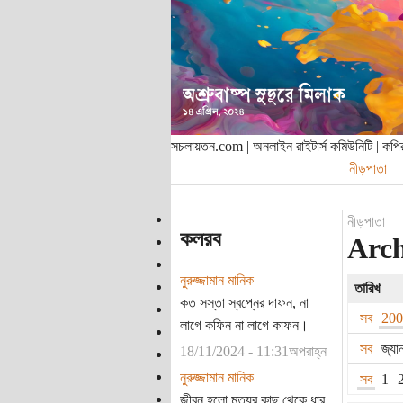
সচলায়তন.com | অনলাইন রাইটার্স কমিউনিটি | ক
নীড়পাতা
নীড়পাতা
কলরব
Arch
নুরুজ্জামান মানিক
তারিখ
কত সস্তা স্বপ্নের দাফন, না
সব
20
লাগে কফিন না লাগে কাফন।
সব
জ্যা
18/11/2024 - 11:31অপরাহ্ন
নুরুজ্জামান মানিক
সব
1
জীবন হলো মৃত্যুর কাছ থেকে ধার