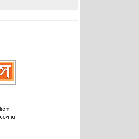
 from
copying