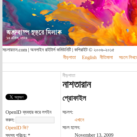
সচলায়তন.com | অনলাইন রাইটার্স কমিউনিটি | কপিরাইট © ২০০৬-২০১৫
নীড়পাতা
English
নীতিমালা
সচলে লিখত
নীড়পাতা
নাশতারান
প্রোফাইল
OpenID ব্যবহার করে লগইন
সচলগ:
করুন:
এখানে
সচল হলেন:
OpenID কি?
November 13, 2009
সদস্য পরিচয়:
*