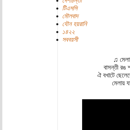
দেশচিন্তা
টিএসসি
মৌলবাদ
যৌন হয়রানি
১৪২২
সববয়সী
♫ মেলায
বাসন্তী রঙ শ
ঐ বখাটে ছেলেদ
মেলায় য