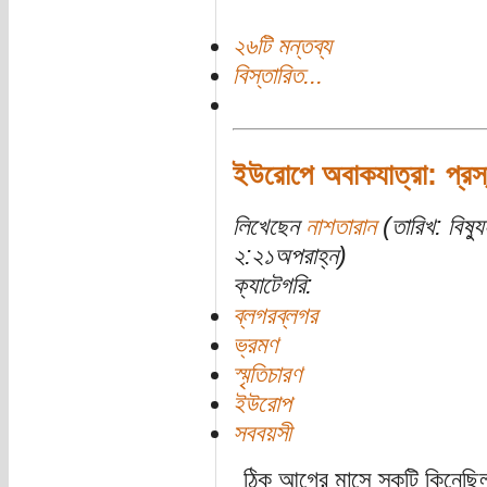
২৬টি মন্তব্য
বিস্তারিত...
ইউরোপে অবাকযাত্রা: প্রস্
লিখেছেন
নাশতারান
(তারিখ: বিষ্
২:২১অপরাহ্ন)
ক্যাটেগরি:
ব্লগরব্লগর
ভ্রমণ
স্মৃতিচারণ
ইউরোপ
সববয়সী
ঠিক আগের মাসে স্কুটি কিনে