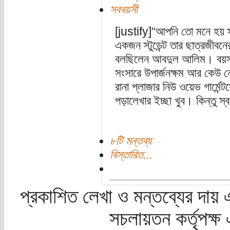
সববয়সী
[justify]“আপনি তো মনে হয় স্
একজন স্টুডেন্ট তার ছাত্রজীব
বলছিলেন আবদুল আলিম। বয়
সংসারে উপার্জনক্ষম আর কেউ 
রানা প্লাজার নিউ ওয়েভ গার্মে
পড়ালেখার ইচ্ছা খুব। কিন্তু স
৮টি মন্তব্য
বিস্তারিত...
প্রকাশিত লেখা ও মন্তব্যের দায় 
সচলায়তন কর্তৃপক্