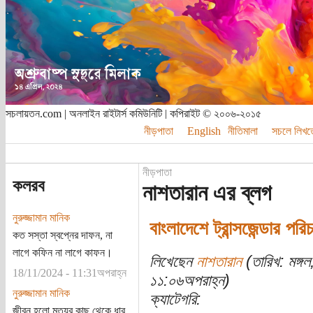
সচলায়তন.com | অনলাইন রাইটার্স কমিউনিটি | কপিরাইট © ২০০৬-২০১৫
নীড়পাতা
English
নীতিমালা
সচলে লিখত
নীড়পাতা
কলরব
নাশতারান এর ব্লগ
নুরুজ্জামান মানিক
বাংলাদেশে ট্রান্সজেন্ডার পর
কত সস্তা স্বপ্নের দাফন, না
লাগে কফিন না লাগে কাফন।
লিখেছেন
নাশতারান
(তারিখ: মঙ্গ
18/11/2024 - 11:31অপরাহ্ন
১১:০৬অপরাহ্ন)
নুরুজ্জামান মানিক
ক্যাটেগরি:
জীবন হলো মৃত্যুর কাছ থেকে ধার