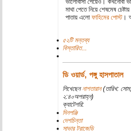
ভালোবাসা পেয়েও। কখনোবা ভা
মাথা পেতে নিয়ে শেষমেষ চেষ্ট
পাতায় এলো
ফাহিমের পোস্ট
। আ
৫২টি মন্তব্য
বিস্তারিত...
ডি ওয়ার্ড, পঙ্গু হাসপাতাল
লিখেছেন
নাশতারান
(তারিখ: সোম
২:৪০অপরাহ্ন)
ক্যাটেগরি:
দিনপঞ্জি
দেশচিন্তা
সাভার ট্রাজেডি