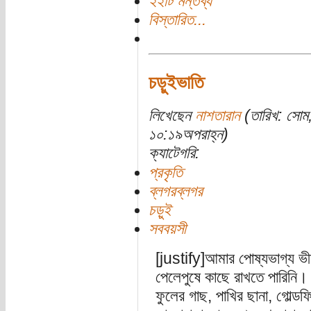
২২টি মন্তব্য
বিস্তারিত...
চড়ুইভাতি
লিখেছেন
নাশতারান
(তারিখ: সোম
১০:১৯অপরাহ্ন)
ক্যাটেগরি:
প্রকৃতি
ব্লগরব্লগর
চড়ুই
সববয়সী
[justify]আমার পোষ্যভাগ্য ভী
পেলেপুষে কাছে রাখতে পারিনি
ফুলের গাছ, পাখির ছানা, গোল