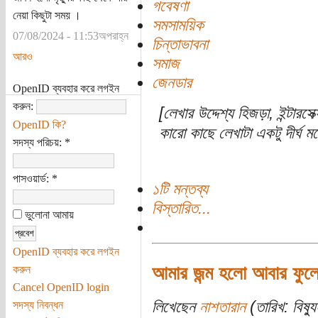
গবেষণা
নেয়া কিছুটা সময় ।
সমসাময়িক
07/08/2024 - 11:53অপরাহ্ন
চিন্তাভাবনা
আরও
সমাজ
জেনডার
OpenID ব্যবহার করে লগইন
করুন:
[লেখার উদ্দেশ্য হিজড়া, ইন্টারসেক
OpenID কি?
কারো কাছে লেখাটা একটু দীর্ঘ 
সদস্য পরিচয়:
*
পাসওয়ার্ড:
*
১টি মন্তব্য
বিস্তারিত...
ভুলোনা আমায়
OpenID ব্যবহার করে লগইন
আমার জন্ম হলো আবার ফুলে
করুন
Cancel OpenID login
লিখেছেন
নাশতারান
(তারিখ: বিষ্
সদস্য নিবন্ধন