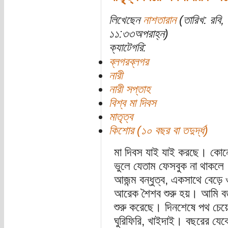
লিখেছেন
নাশতারান
(তারিখ: রবি,
১১:৩৩অপরাহ্ন)
ক্যাটেগরি:
ব্লগরব্লগর
নারী
নারী সপ্তাহ
বিশ্ব মা দিবস
মাতৃত্ব
কিশোর (১০ বছর বা তদুর্দ্ধ)
মা দিবস যাই যাই করছে। কোনো
ভুলে যেতাম ফেসবুক না থাকলে
আজন্ম বন্ধুত্ব, একসাথে বেড়ে
আরেক শৈশব শুরু হয়। আমি বড
শুরু করেছে। দিনশেষে পথ চেয
ঘুরিফিরি, খাইদাই। বছরের যে