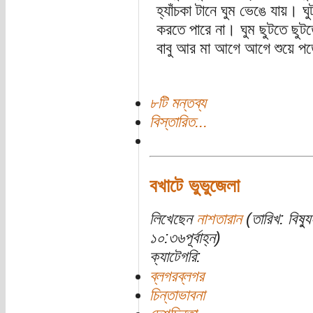
হ্যাঁচকা টানে ঘুম ভেঙে যায়। 
করতে পারে না। ঘুম ছুটতে ছুট
বাবু আর মা আগে আগে শুয়ে 
৮টি মন্তব্য
বিস্তারিত...
বখাটে ভুভুজেলা
লিখেছেন
নাশতারান
(তারিখ: বিষ্
১০:৩৬পূর্বাহ্ন)
ক্যাটেগরি:
ব্লগরব্লগর
চিন্তাভাবনা