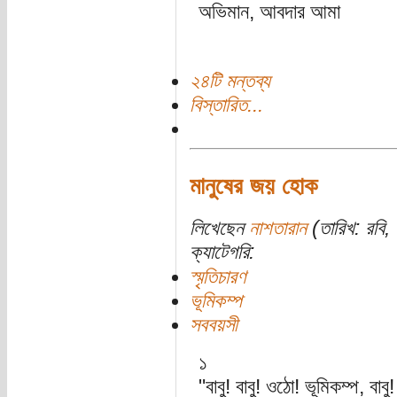
অভিমান, আবদার আমা
২৪টি মন্তব্য
বিস্তারিত...
মানুষের জয় হোক
লিখেছেন
নাশতারান
(তারিখ: রবি, 
ক্যাটেগরি:
স্মৃতিচারণ
ভূমিকম্প
সববয়সী
১
"বাবু! বাবু! ওঠো! ভূমিকম্প, বাবু