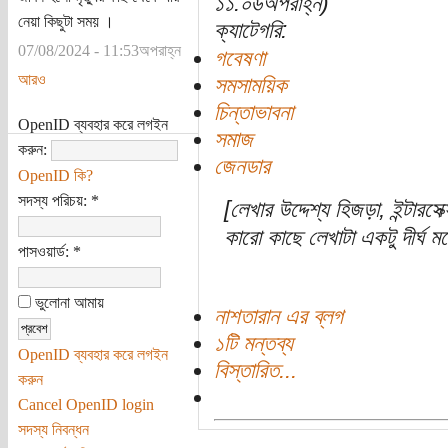
১১:০৬অপরাহ্ন)
নেয়া কিছুটা সময় ।
ক্যাটেগরি:
07/08/2024 - 11:53অপরাহ্ন
গবেষণা
আরও
সমসাময়িক
চিন্তাভাবনা
OpenID ব্যবহার করে লগইন
সমাজ
করুন:
জেনডার
OpenID কি?
সদস্য পরিচয়:
*
[লেখার উদ্দেশ্য হিজড়া, ইন্টারসেক
কারো কাছে লেখাটা একটু দীর্ঘ 
পাসওয়ার্ড:
*
ভুলোনা আমায়
নাশতারান এর ব্লগ
১টি মন্তব্য
OpenID ব্যবহার করে লগইন
বিস্তারিত...
করুন
Cancel OpenID login
সদস্য নিবন্ধন