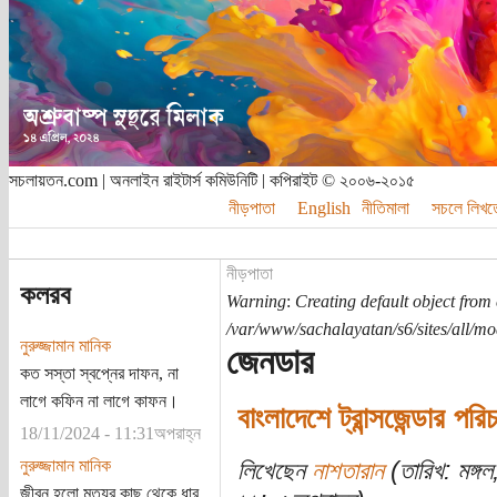
সচলায়তন.com | অনলাইন রাইটার্স কমিউনিটি | কপিরাইট © ২০০৬-২০১৫
নীড়পাতা
English
নীতিমালা
সচলে লিখত
নীড়পাতা
কলরব
Warning
:
Creating default object from
/var/www/sachalayatan/s6/sites/all/m
নুরুজ্জামান মানিক
জেনডার
কত সস্তা স্বপ্নের দাফন, না
লাগে কফিন না লাগে কাফন।
বাংলাদেশে ট্রান্সজেন্ডার পর
18/11/2024 - 11:31অপরাহ্ন
নুরুজ্জামান মানিক
লিখেছেন
নাশতারান
(তারিখ: মঙ্গ
জীবন হলো মৃত্যুর কাছ থেকে ধার