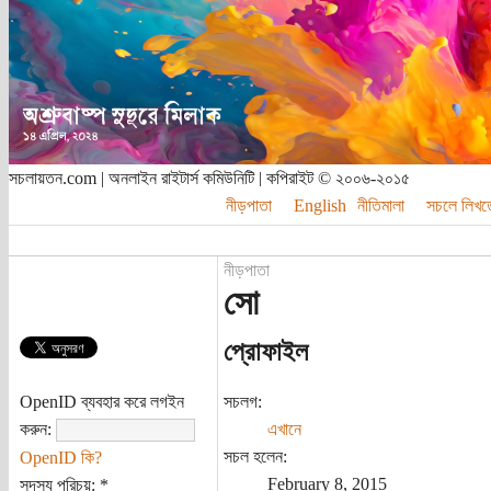
সচলায়তন.com | অনলাইন রাইটার্স কমিউনিটি | কপিরাইট © ২০০৬-২০১৫
নীড়পাতা
English
নীতিমালা
সচলে লিখত
নীড়পাতা
সো
প্রোফাইল
OpenID ব্যবহার করে লগইন
সচলগ:
করুন:
এখানে
সচল হলেন:
OpenID কি?
February 8, 2015
সদস্য পরিচয়:
*