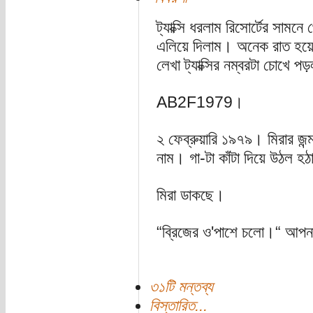
ট্যাক্সি ধরলাম রিসোর্টের সামন
এলিয়ে দিলাম। অনেক রাত হয়
লেখা ট্যাক্সির নম্বরটা চোখে 
AB2F1979।
২ ফেব্রুয়ারি ১৯৭৯। মিরার 
নাম। গা-টা কাঁটা দিয়ে উঠল হ
মিরা ডাকছে।
“ব্রিজের ও'পাশে চলো।“ আপনা
৩১টি মন্তব্য
বিস্তারিত...