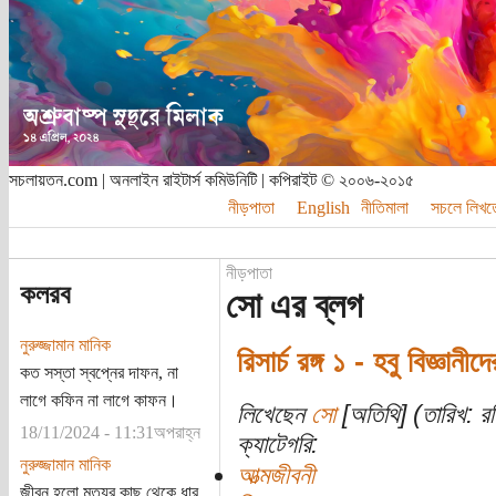
সচলায়তন.com | অনলাইন রাইটার্স কমিউনিটি | কপিরাইট © ২০০৬-২০১৫
নীড়পাতা
English
নীতিমালা
সচলে লিখত
নীড়পাতা
কলরব
সো এর ব্লগ
নুরুজ্জামান মানিক
রিসার্চ রঙ্গ ১ - হবু বিজ্ঞানী
কত সস্তা স্বপ্নের দাফন, না
লাগে কফিন না লাগে কাফন।
লিখেছেন
সো
[অতিথি] (তারিখ: র
18/11/2024 - 11:31অপরাহ্ন
ক্যাটেগরি:
নুরুজ্জামান মানিক
আত্মজীবনী
জীবন হলো মৃত্যুর কাছ থেকে ধার