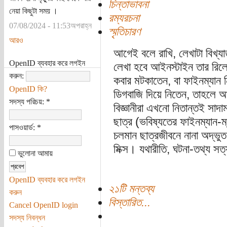
চিন্তাভাবনা
নেয়া কিছুটা সময় ।
রম্যরচনা
07/08/2024 - 11:53অপরাহ্ন
স্মৃতিচারণ
আরও
আগেই বলে রাখি, লেখাটা বিখ্যা
OpenID ব্যবহার করে লগইন
লেখা হবে আইনস্টাইন তার রিলে
করুন:
কবার মটকাতেন, বা ফাইনম্যান 
OpenID কি?
ডিগবাজি দিয়ে নিতেন, তাহলে 
সদস্য পরিচয়:
*
বিজ্ঞানীরা এখনো নিতান্তই সাদ
ছাত্র (ভবিষ্যতের ফাইনম্যান-
পাসওয়ার্ড:
*
চলমান ছাত্রজীবনে নানা অদ্ভুত
মিক্স। যথারীতি, ঘটনা-তথ্য সত
ভুলোনা আমায়
OpenID ব্যবহার করে লগইন
২১টি মন্তব্য
করুন
বিস্তারিত...
Cancel OpenID login
সদস্য নিবন্ধন