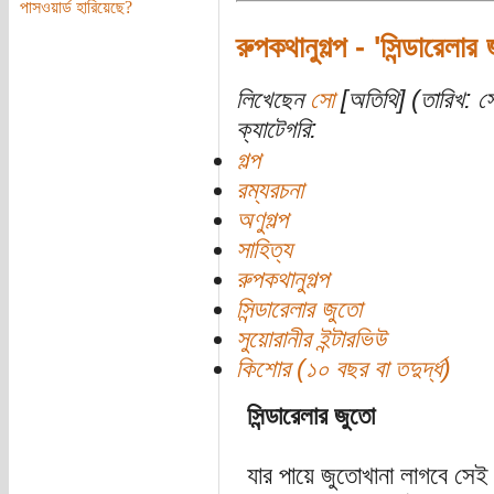
পাসওয়ার্ড হারিয়েছে?
রুপকথানুগল্প - 'সিন্ডারেলা
লিখেছেন
সো
[অতিথি] (তারিখ: 
ক্যাটেগরি:
গল্প
রম্যরচনা
অণুগল্প
সাহিত্য
রুপকথানুগল্প
সিন্ডারেলার জুতো
সুয়োরানীর ইন্টারভিউ
কিশোর (১০ বছর বা তদুর্দ্ধ)
সিন্ডারেলার জুতো
যার পায়ে জুতোখানা লাগবে সেই