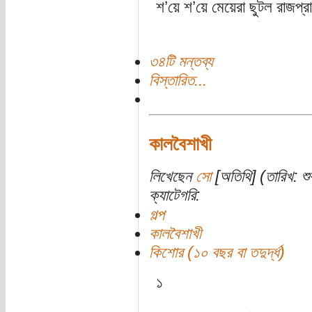
শ’য়ে শ’য়ে মেয়েরা ছুটল রাজপ্
৩৪টি মন্তব্য
বিস্তারিত...
কালবৈশাখী
লিখেছেন
সো
[অতিথি] (তারিখ: শ
ক্যাটেগরি:
গল্প
কালবৈশাখী
কিশোর (১০ বছর বা তদুর্দ্ধ)
১