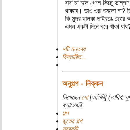
বাবা মা চলে গেলে কিচ্ছু ভাল
থাকবে। তাও ওরা শুনলো না? ত
কি সুন্দর হালকা ছাইরঙে ছেয়
এমন একটা দিনে ঘরে থাকা যায়
৭টি মন্তব্য
বিস্তারিত...
অনুগল্প - নিক্কন
লিখেছেন
সো
[অতিথি] (তারিখ: ব
ক্যাটেগরি:
গল্প
ভুতের গল্প
সববয়সী