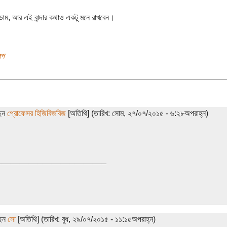
াডাম, আর এই বান্দার কথাও একটু মনে রাখবেন।
লগ
ছেন
প্রোফেসর হিজিবিজবিজ
[অতিথি] (তারিখ: সোম, ২৭/০৭/২০১৫ - ৬:২৮অপরাহ্ন)
________________________
ছেন
সো
[অতিথি] (তারিখ: বুধ, ২৯/০৭/২০১৫ - ১১:১৫অপরাহ্ন)