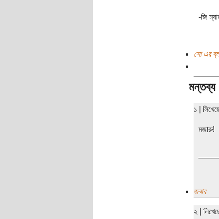
-জি ম্য
সো এর ব্
মন্তব্য
১ | লিখে
মজারু!
____
জবাব
২ | লিখে