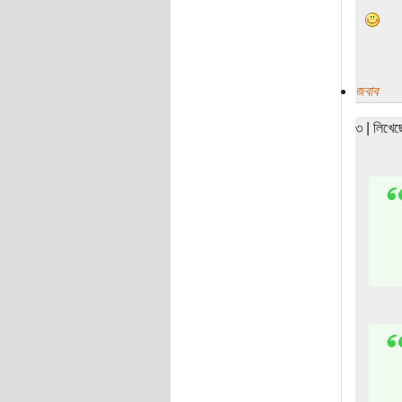
জবাব
৩ | লিখে