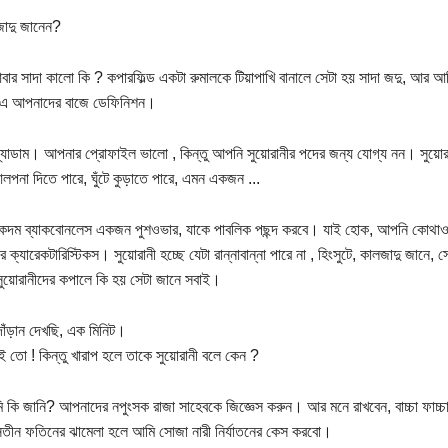
াদু জানেন?
বার সাদা কালো কি ? কপারফিল্ড একটা রুমালকে টিয়াপাখি বানালে সেটা হয় সাদা জদু, আর 
এ আপনাদের বাজে ডেফিনিশন।
ম্যাডাম। আপনার প্রোফাইল ভালো , কিন্তু আপনি সুয়োরানীর পদের জন্য যোগ্য নন। সুয়োরান
পনা দিতে পারে, ঘুঁটে কুড়াতে পারে, এমন একজন ...
একদম ব্যাকবোনলেস একজন পুশওভার, যাকে পাবলিক পছন্দ করবে। যাই হোক, আপনি কোথা
ীর ক্যারেকটারিস্টিকস। সুয়োরানী হচ্ছে যেটা রান্নাবান্না পারে না , হিংসুটে, কালজাদু জান
ুয়োরানীদের কপালে কি হয় সেটা জানে সবাই।
দাঁড়ান দেখছি, এক মিনিট।
 তো ! কিন্তু খারাপ হলে তাকে সুয়োরানী বলে কেন ?
 কি জানি? আপনাদের নপুংসক রাজা সাহেবকে জিজ্ঞেস করুন। আর মনে রাখবেন, বাচ্চা ফাচ্চ
ীন ফতিনের ঝামেলা হলে আমি সোজা নারী নির্যাতনের কেস করবো।