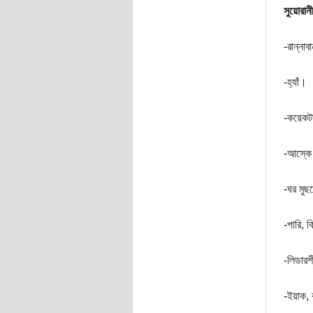
সুয়োরানী
-রান্নাব
-হ্যাঁ।
-কয়েকটা
-আস্কে 
-ঘর মুছ
-পারি, 
-লিডারশ
-ইয়াক, 