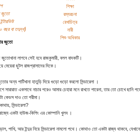
্প
শিক্ষা
র জুতো
রম্যরচনা
ইন্টারভিউ
রেখাচিত্র
বছর বা তদুর্দ্ধ)
নারী
শিশু অধিকার
লার জুতো
ে জুতোখানা লাগবে সেই হবে রাজকুমারী, বলল বাদকটি।
য়ে মেয়েরা ছুটল রাজপ্রাসাদের দিকে।
জুতোর অন্য পাটিখানা হাতুড়ি দিয়ে গুড়ো গুড়ো করলো সিন্ডারেলা ।
নশে সারারাত একসাথে নাচার পরেও আমার চেহারা মনে রাখতে পারেনা, তার তো চোখে ছানি
টা কেডস দাও তো পরীমা।
কোথায়, সিন্ডারেলা?
রাজ্যে একটা হাউজ-কিপিং এর কোম্পানি খুলব ।
বিড়াল, পাখি, আর ইন্দুর নিয়ে সিন্ডারেলা নামলো পথে। কোথাও তো একটা রাজ্য থাকবে, যেখানে