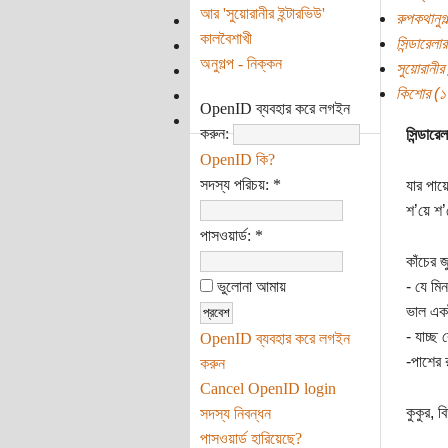
আর 'সুয়োরানীর ইন্টারভিউ'
রুপকথানুগল
কালবৈশাখী
সিন্ডারেলা
অনুগল্প - নিক্কন
সুয়োরানীর 
কিশোর (১০ 
OpenID ব্যবহার করে লগইন
করুন:
সিন্ডারে
OpenID কি?
সদস্য পরিচয়:
*
যার পায়
শ’য়ে শ’
পাসওয়ার্ড:
*
কাঁচের 
ভুলোনা আমায়
- যে মি
ভাল এক
- যাচ্ছ 
OpenID ব্যবহার করে লগইন
-পাশের 
করুন
Cancel OpenID login
কুকুর, 
সদস্য নিবন্ধন
পাসওয়ার্ড হারিয়েছে?