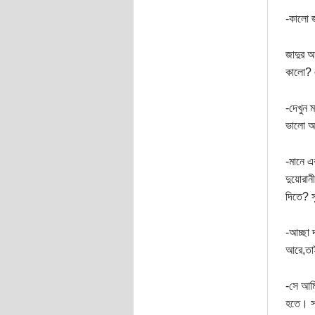
-কালো জ
জাদুর আ
কালো? 
-দেখুন 
ভালো আল
-মানে 
দুয়োরান
দিতে? স
-আচ্ছা 
আরে,তাই
-সে আমি
হতে। সত