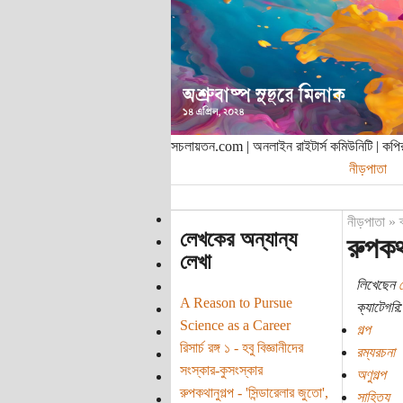
সচলায়তন.com | অনলাইন রাইটার্স কমিউনিটি | ক
নীড়পাতা
নীড়পাতা
»
লেখকের অন্যান্য
রুপকথা
লেখা
লিখেছেন
A Reason to Pursue
ক্যাটেগরি:
Science as a Career
গল্প
রিসার্চ রঙ্গ ১ - হবু বিজ্ঞানীদের
রম্যরচনা
সংস্কার-কুসংস্কার
অণুগল্প
রুপকথানুগল্প - 'সিন্ডারেলার জুতো',
সাহিত্য