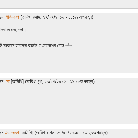
ছেন
শিশিরকণা
(তারিখ: সোম, ২৭/০৭/২০১৫ - ১১:২৪অপরাহ্ন)
ভালো হয়েছে তো।
 তাকদুম তাকদুম বাজাই বাংলাদেশের ঢোল ~!~
ছেন
সো
[অতিথি] (তারিখ: বুধ, ২৯/০৭/২০১৫ - ১১:১৫অপরাহ্ন)
ছেন
এক লহমা
[অতিথি] (তারিখ: সোম, ২৭/০৭/২০১৫ - ১১:২৯অপরাহ্ন)