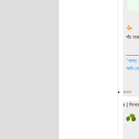
পাঁচ তা
____
"আষাঢ় 
আমি কেন
জবাব
৪ | লিখে