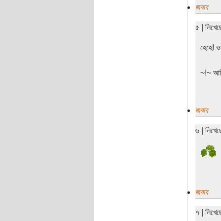
জবাব
৫ | লিখে
হেহে! 
~!~ আমি
জবাব
৬ | লিখে
জবাব
৭ | লিখে