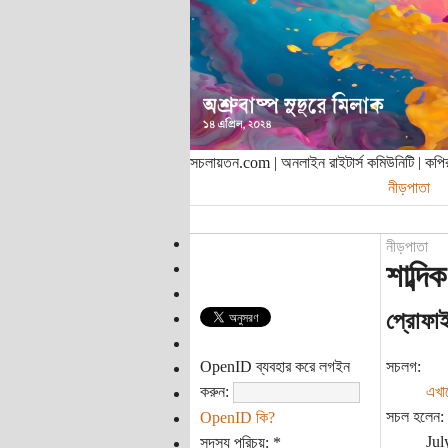
সচলায়তন.com | অনলাইন রাইটার্স কমিউনিটি | ক
নীড়পাতা
নীড়পাতা
শাব্দিক
প্রোফা
OpenID ব্যবহার করে লগইন
সচলগ:
করুন:
এখা
সচল হলেন:
OpenID কি?
Jul
সদস্য পরিচয়:
*