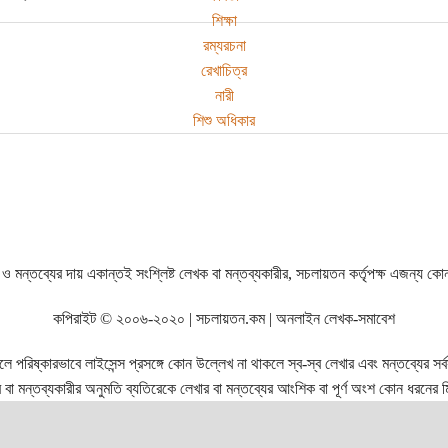
শিক্ষা
রম্যরচনা
রেখাচিত্র
নারী
শিশু অধিকার
ও মন্তব্যের দায় একান্তই সংশ্লিষ্ট লেখক বা মন্তব্যকারীর, সচলায়তন কর্তৃপক্ষ এজন্য কো
কপিরাইট © ২০০৬-২০২০ | সচলায়তন.কম | অনলাইন লেখক-সমাবেশ
রিষ্কারভাবে লাইসেন্স প্রসঙ্গে কোন উল্লেখ না থাকলে স্ব-স্ব লেখার এবং মন্তব্যের সর্বস্ব
বা মন্তব্যকারীর অনুমতি ব্যতিরেকে লেখার বা মন্তব্যের আংশিক বা পূর্ণ অংশ কোন ধরনের মি