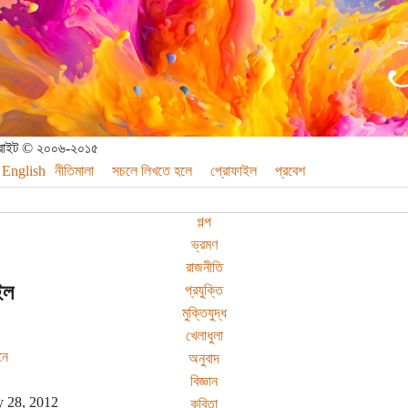
পিরাইট © ২০০৬-২০১৫
English
নীতিমালা
সচলে লিখতে হলে
প্রোফাইল
প্রবেশ
গল্প
ভ্রমণ
রাজনীতি
ইল
প্রযুক্তি
মুক্তিযুদ্ধ
খেলাধুলা
নে
অনুবাদ
বিজ্ঞান
y 28, 2012
কবিতা