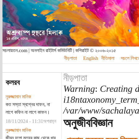
সচলায়তন.com | অনলাইন রাইটার্স কমিউনিটি | কপিরাইট © ২০০৬-২০১৫
নীড়পাতা
English
নীতিমালা
সচলে লিখত
নীড়পাতা
কলরব
Warning
:
Creating d
নুরুজ্জামান মানিক
i18ntaxonomy_term
কত সস্তা স্বপ্নের দাফন, না
/var/www/sachalayat
লাগে কফিন না লাগে কাফন।
অনুজীববিজ্ঞান
18/11/2024 - 11:31অপরাহ্ন
নুরুজ্জামান মানিক
জীবন হলো মৃত্যুর কাছ থেকে ধার