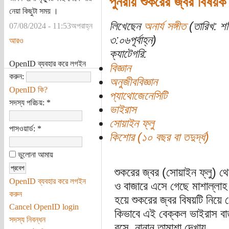
পুনরায় শুকরের জ্বর বিষয়ক 
নেয়া কিছুটা সময় ।
লিখেছেন
অনার্য সঙ্গীত
(তারিখ: শ
07/08/2024 - 11:53অপরাহ্ন
৩:০৬পূর্বাহ্ন)
আরও
ক্যাটেগরি:
OpenID ব্যবহার করে লগইন
বিজ্ঞান
করুন:
অনুজীববিজ্ঞান
OpenID কি?
প্যাথোজেনেসিটি
সদস্য পরিচয়:
*
ভাইরাস
সোয়াইন ফ্লু
পাসওয়ার্ড:
*
কিশোর (১০ বছর বা তদুর্দ্ধ)
ভুলোনা আমায়
শুকরের জ্বর (সোয়াইন ফ্লু) থ
OpenID ব্যবহার করে লগইন
ও বাজারে এসে গেছে মাশাল্লা
করুন
হয়ে শুকরের জ্বর বিষয়টি নিয়ে 
Cancel OpenID login
কিভাবে এই বেক্কল ভাইরাস বা
সদস্য নিবন্ধন
বসে, নানান তামাশা দেখায়...