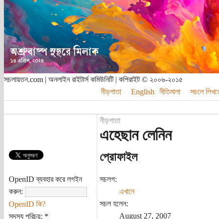
সচলায়তন.com | অনলাইন রাইটার্স কমিউনিটি | কপিরাইট © ২০০৬-২০১৫
নীড়পাতা
English
নীতিমালা
সচলে লিখত
নীড়পাতা
এহেছান লেনিন
প্রোফাইল
OpenID ব্যবহার করে লগইন
সচলগ:
করুন:
এখানে
সচল হলেন:
OpenID কি?
August 27, 2007
সদস্য পরিচয়:
*