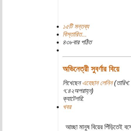
১৫টি মন্তব্য
বিস্তারিত...
৪৩৮বার পঠিত
অভিনেত্রী সুবর্ণার বিয়ে
লিখেছেন
এহেছান লেনিন
(তারিখ:
৭:৪২অপরাহ্ন)
ক্যাটেগরি:
খবর
আচ্ছা মানুষ বিয়ের পিঁড়িতেই বস