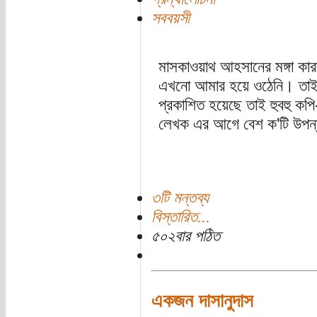
সববয়সী
মাসকাওয়াথ আহসানের মঙ্গা কা
এখনো আমার হয়ে ওঠেনি। তাই শ
প্রকাশিত হয়েছে তাই হুবহু কপ
লেখক এর আগে বেশ ক'টি উপন্য
৩টি মন্তব্য
বিস্তারিত...
৫০২বার পঠিত
একজন দাসানুদাস