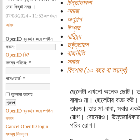
চিন্তাভাবনা
নেয়া কিছুটা সময় ।
সমাজ
07/08/2024 - 11:53অপরাহ্ন
অণুগল্প
আরও
ঈশ্বর
দারিদ্র্য
OpenID ব্যবহার করে লগইন
দুর্বৃত্তায়ন
করুন:
রাজনীতি
OpenID কি?
সমাজ
সদস্য পরিচয়:
*
কিশোর (১০ বছর বা তদুর্দ্ধ)
পাসওয়ার্ড:
*
ছেলেটা এখনো অনেক ছোট। ত
ভুলোনা আমায়
বাবাও না। ছেলেটার বড্ড কষ্
তারও। তার মা-বাবা, সবার এ
OpenID ব্যবহার করে লগইন
রোগ। বোনেরও। উত্তরাধিকার
করুন
গরিব রোগ।
Cancel OpenID login
সদস্য নিবন্ধন