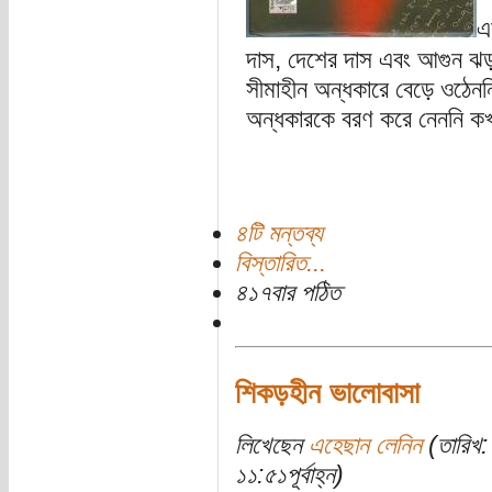
এ
দাস, দেশের দাস এবং আগুন ঝ
সীমাহীন অন্ধকারে বেড়ে ওঠেন
অন্ধকারকে বরণ করে নেননি কখন
৪টি মন্তব্য
বিস্তারিত...
৪১৭বার পঠিত
শিকড়হীন ভালোবাসা
লিখেছেন
এহেছান লেনিন
(তারিখ:
১১:৫১পূর্বাহ্ন)