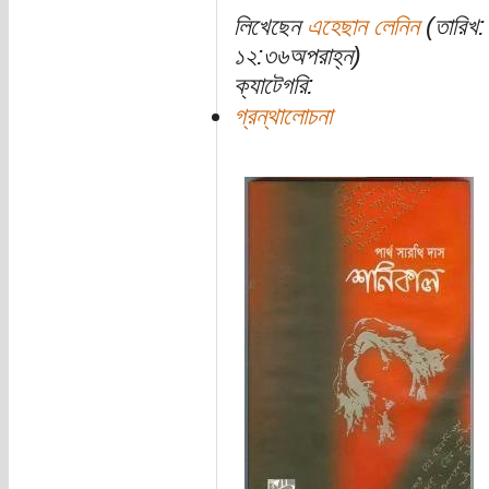
লিখেছেন
এহেছান লেনিন
(তারিখ:
১২:৩৬অপরাহ্ন)
ক্যাটেগরি:
গ্রন্থালোচনা