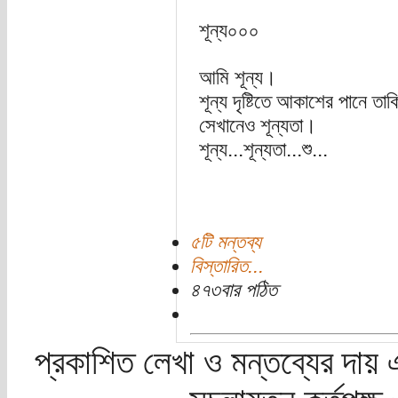
শূন্য০০০
আমি শূন্য।
শূন্য দৃষ্টিতে আকাশের পানে তাক
সেখানেও শূন্যতা।
শূন্য...শূন্যতা...শু...
৫টি মন্তব্য
বিস্তারিত...
৪৭৩বার পঠিত
প্রকাশিত লেখা ও মন্তব্যের দায় 