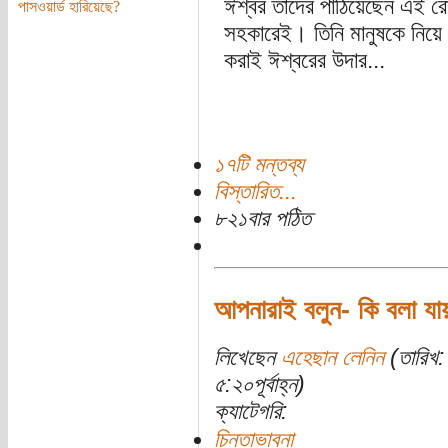
ঈশ্বর তাদের পাঠিয়েছেন এই র
পাসওয়ার্ড হারিয়েছে?
সহকারেই। তিনি মানুষকে নিয়ে
করাই ঈশ্বরের উদার...
১৭টি মন্তব্য
বিস্তারিত...
৮২১বার পঠিত
আপনারাই বলুন- কি বলা য
লিখেছেন
এহেছান লেনিন
(তারিখ:
৫:২০পূর্বাহ্ন)
ক্যাটেগরি:
চিন্তাভাবনা