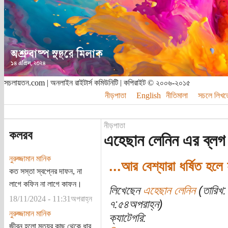
সচলায়তন.com | অনলাইন রাইটার্স কমিউনিটি | কপিরাইট © ২০০৬-২০১৫
নীড়পাতা
English
নীতিমালা
সচলে লিখত
নীড়পাতা
কলরব
এহেছান লেনিন এর ব্লগ
নুরুজ্জামান মানিক
...আর বেশ্যারা ধর্ষিত হলে
কত সস্তা স্বপ্নের দাফন, না
লাগে কফিন না লাগে কাফন।
লিখেছেন
এহেছান লেনিন
(তারিখ:
18/11/2024 - 11:31অপরাহ্ন
৭:৫৪অপরাহ্ন)
নুরুজ্জামান মানিক
ক্যাটেগরি:
জীবন হলো মৃত্যুর কাছ থেকে ধার