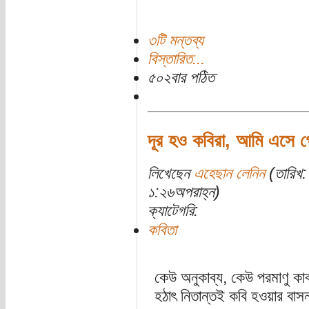
৩টি মন্তব্য
বিস্তারিত...
৫০২বার পঠিত
দূর হও কবিরা, আমি এসে গ
লিখেছেন
এহেছান লেনিন
(তারিখ:
১:২৬অপরাহ্ন)
ক্যাটেগরি:
কবিতা
কেউ অনুকাব্য, কেউ পরমাণু কা
হঠাৎ নিতান্তই কবি হওয়ার বাস