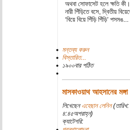
অথবা সোফাসেট হলে ক্ষতি কী।
নারী পিঁড়িতে বসে, দ্বিতীয় বি
‘বিয়ে বিয়ে পিঁড়ি পিঁড়ি’ পসমঙ...
মন্তব্য করুন
বিস্তারিত...
১৯০০বার পঠিত
মাসকাওয়াথ আহসানের মঙ্গা 
লিখেছেন
এহেছান লেনিন
(তারিখ:
৪:৪৫অপরাহ্ন)
ক্যাটেগরি:
গ্রন্থালোচনা