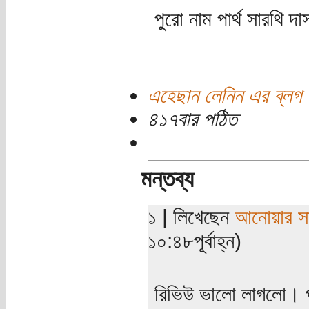
পুরো নাম পার্থ সারথি 
এহেছান লেনিন এর ব্লগ
৪১৭বার পঠিত
মন্তব্য
১ | লিখেছেন
আনোয়ার সা
১০:৪৮পূর্বাহ্ন)
রিভিউ ভালো লাগলো। 