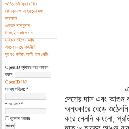
অভিনেত্রী সুবর্ণার বিয়ে
মাসকাওয়াথ আহসানের মঙ্গা
কারাভান
একজন দাসানুদাস
শিকড়হীন ভালোবাসা
চ্যাকার মইধ্যে আছি..
এখনো চলছে রাজনীতি
দূর হও কবিরা, আমি এসে গেছি!
OpenID ব্যবহার করে লগইন
করুন:
OpenID কি?
এ
সদস্য পরিচয়:
*
দেশের দাস এবং আগুন 
পাসওয়ার্ড:
*
অন্ধকারে বেড়ে ওঠেনন
করে নেননি কখনো, প্রতিব
ভুলোনা আমায়
হাত ও হাতের আঙুল বার