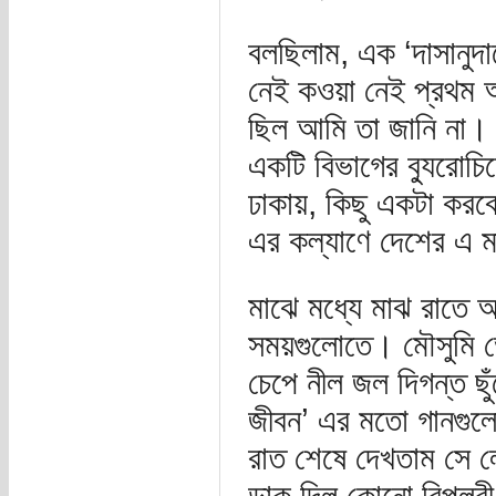
বলছিলাম, এক ‘দাসানু
নেই কওয়া নেই প্রথম 
ছিল আমি তা জানি না।
একটি বিভাগের ব্যুরোচ
ঢাকায়, কিছু একটা করব
এর কল্যাণে দেশের এ ম
মাঝে মধ্যে মাঝ রাতে আ
সময়গুলোতে। মৌসুমি ভৌ
চেপে নীল জল দিগন্ত ছু
জীবন’ এর মতো গানগুল
রাত শেষে দেখতাম সে ল
ডাক দিল কোনো বিপ্লব