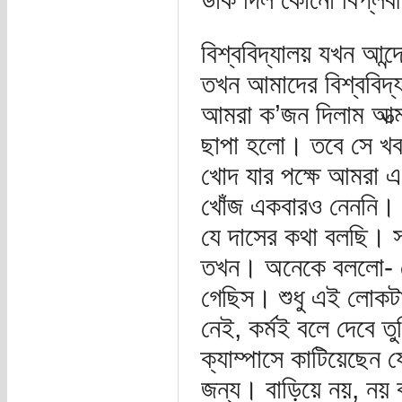
বিশ্ববিদ্যালয় যখন আ
তখন আমাদের বিশ্ববিদ্
আমরা ক’জন দিলাম আত্ম
ছাপা হলো। তবে সে খব
খোদ যার পক্ষে আমরা 
খোঁজ একবারও নেননি।
যে দাসের কথা বলছি। স
তখন। অনেকে বললো- তো
গেছিস। শুধু এই লোকটা
নেই, কর্মই বলে দেবে ত
ক্যাম্পাসে কাটিয়েছেন
জন্য। বাড়িয়ে নয়, নয় 