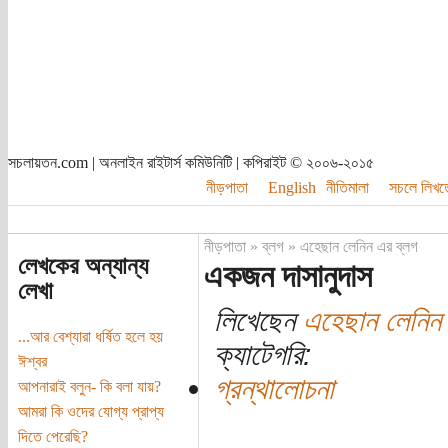
সচলায়তন.com | অনলাইন রাইটার্স কমিউনিটি | কপিরাইট © ২০০৬-২০১৫
নীড়পাতা
English
নীতিমালা
সচলে লিখত
নীড়পাতা
»
ব্লগ
»
এহেছান লেনিন এর ব্লগ
লেখকের অন্যান্য
একজন দাসানুদাস
লেখা
লিখেছেন
এহেছান লেনিন
...আর বেশ্যারা ধর্ষিত হলে হয়
ক্যাটেগরি:
ঈশ্বর
গ্রন্থালোচনা
আপনারাই বলুন- কি বলা যায়?
আমরা কি ওদের যোগ্য প্রাপ্য
দিতে পেরেছি?