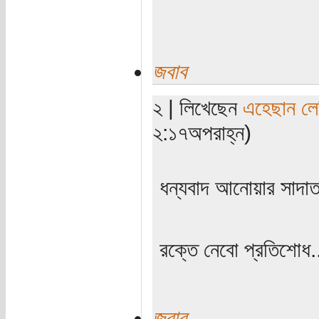
জবাব
২ | লিখেছেন
এহেছান লে
২:১৭অপরাহ্ন)
ধন্যবাদ আনোয়ার সাদা
রক্তে নেবো প্রতিশোধ.
জবাব