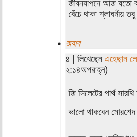
জীবনযাপনে আজ যতো ক্
বেঁচে থাকা শ্লাঘনীয় ত
জবাব
৪ | লিখেছেন
এহেছান লে
২:১৪অপরাহ্ন)
জি সিলেটের পার্থ সারথ
ভালো থাকবেন মোরশেদ