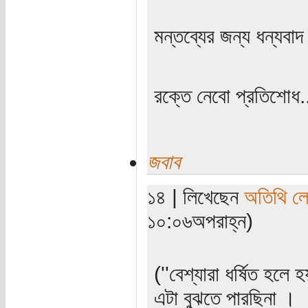
মন্তব্যের জন্য ধন্যবা
রক্তে নেবো প্রতিশোধ.
জবাব
১৪ | লিখেছেন
অতিথি ল
১০:০৬অপরাহ্ন)
‍(''বেশ্যারা ধর্ষিত হল
এটা বুঝতে পারছিনা ।