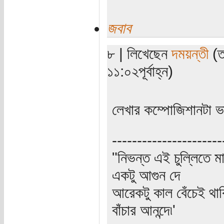
জবাব
৮ | লিখেছেন
দময়ন্তী
(ত
১১:০২পূর্বাহ্ন)
লেখার কম্পোজিশানটা ভ
----------------------
"নিভন্ত এই চুল্লিতে ম
একটু আগুন দে
আরেকটু কাল বেঁচেই থা
বাঁচার আনন্দে৷'