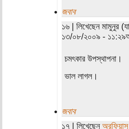
জবাব
১৬ | লিখেছেন মামুনুর (য
১৩/০৮/২০০৯ - ১১:২৯অ
চমৎকার উপস্থাপনা।
ভাল লাগল।
জবাব
১৭ | লিখেছেন
অরফিয়াস