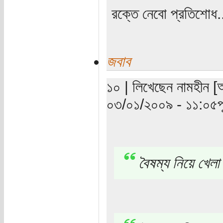
রক্তে নেবো প্রতিশোধ.
জবাব
১০ | লিখেছেন নামহীন [অ
০৩/০১/২০০৯ - ১১:০৫পূর্
বৈষম্য নিয়ে খেলা