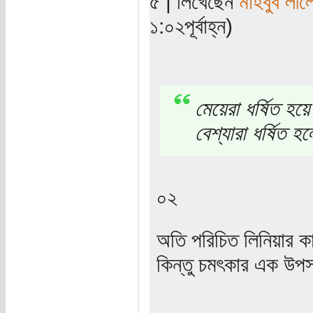
৫ | লিখেছেন
মাহবুব লীল
১:০২পূর্বাহ্ন)
মেয়েরা ধর্ষিত হয়
বেশ্যারা ধর্ষিত 
০২
অতি পরিচিত লিনিয়ার কা
কিন্তু চমৎকার এক উপস