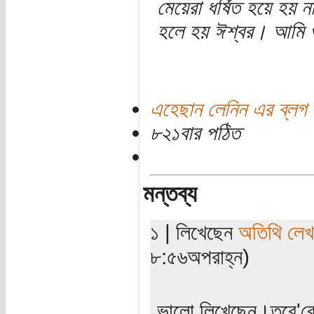
মেয়েরা ধর্ষিত হয়ে হয় ন
হলে হয় ঈশ্বর। আমি ওই
এহেছান লেনিন এর ব্লগ
৮২১বার পঠিত
মন্তব্য
১ | লিখেছেন
অতিথি লে
৮:৫৬অপরাহ্ন)
ভালো লিখেছেন।তবে'বেশ্