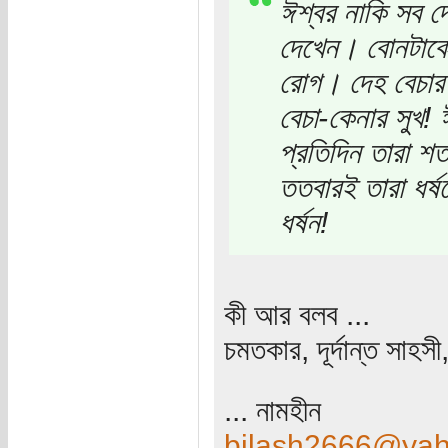
ঈশ্বর নাকি সব দে
দেখেন। বোনটাকে
রোগ। দেহ বেচার 
বেচা-কেনার সুখ! 
প্রতিদিন তারা শত
ততবারই তারা ধর্ষ
ধর্ষন!
কী আর বলব ...
চমতকার, দূর্দান্ত সাহস
... নামহীন
bilash2666@ya