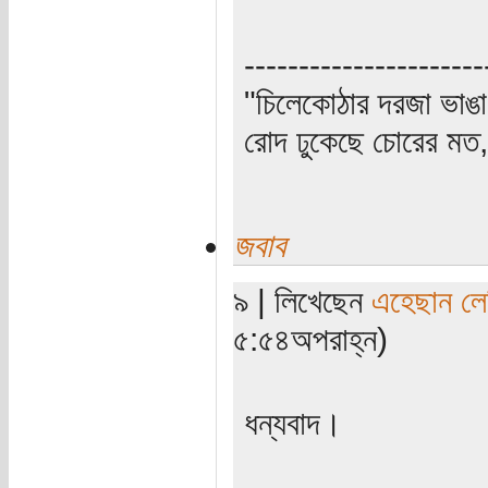
----------------------
"চিলেকোঠার দরজা ভাঙা
রোদ ঢুকেছে চোরের মত, 
জবাব
৯ | লিখেছেন
এহেছান লে
৫:৫৪অপরাহ্ন)
ধন্যবাদ।