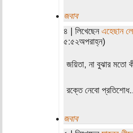
জবাব
৪ | লিখেছেন
এহেছান লে
৫:৫২অপরাহ্ন)
জয়িতা, না বুঝার মতো 
রক্তে নেবো প্রতিশোধ.
জবাব