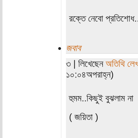
রক্তে নেবো প্রতিশোধ.
জবাব
৩ | লিখেছেন
অতিথি লে
১০:০৪অপরাহ্ন)
হুমম..কিছুই বুঝলাম না
( জয়িতা )