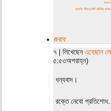
বিএ
ভারতীয় সীমান্তরক্ষী বাহিনীর কর্
জবাব
৭ | লিখেছেন
এহেছান লে
৫:৫৩অপরাহ্ন)
ধন্যবাদ।
রক্তে নেবো প্রতিশোধ.