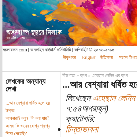
সচলায়তন.com | অনলাইন রাইটার্স কমিউনিটি | কপিরাইট © ২০০৬-২০১৫
নীড়পাতা
English
নীতিমালা
সচলে লিখত
নীড়পাতা
»
ব্লগ
»
এহেছান লেনিন এর ব্লগ
লেখকের অন্যান্য
...আর বেশ্যারা ধর্ষিত 
লেখা
লিখেছেন
এহেছান লেনিন
...আর বেশ্যারা ধর্ষিত হলে হয়
৭:৫৪অপরাহ্ন)
ঈশ্বর
ক্যাটেগরি:
আপনারাই বলুন- কি বলা যায়?
আমরা কি ওদের যোগ্য প্রাপ্য
চিন্তাভাবনা
দিতে পেরেছি?