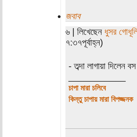
জবাব
৬ | লিখেছেন
ধুসর গোধূল
৭:৩৭পূর্বাহ্ন)
- তব্দা লাগায়া দিলেন ব
___________
চাপা মারা চলিবে
কিন্তু চাপায় মারা বিপজ্জনক