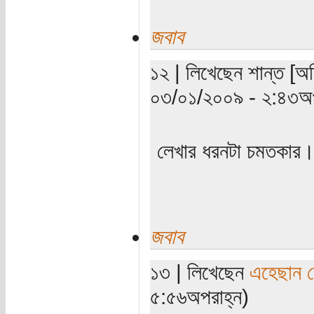
জবাব
১২ | লিখেছেন শান্ত [অত
০৩/০১/২০০৯ - ২:৪৩অপ
লেখার ধরনটা চমতকার
জবাব
১৩ | লিখেছেন
এহেছান ল
৫:৫৬অপরাহ্ন)