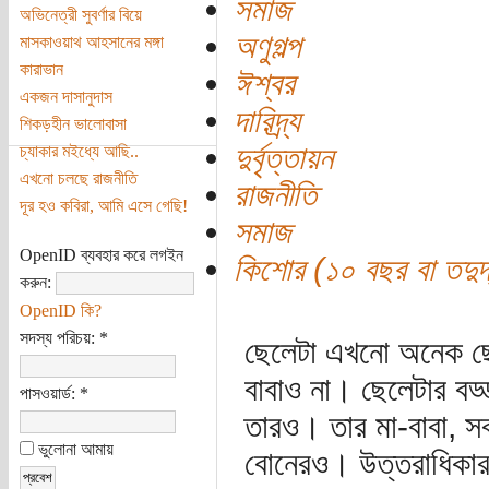
সমাজ
অভিনেত্রী সুবর্ণার বিয়ে
অণুগল্প
মাসকাওয়াথ আহসানের মঙ্গা
কারাভান
ঈশ্বর
একজন দাসানুদাস
দারিদ্র্য
শিকড়হীন ভালোবাসা
দুর্বৃত্তায়ন
চ্যাকার মইধ্যে আছি..
এখনো চলছে রাজনীতি
রাজনীতি
দূর হও কবিরা, আমি এসে গেছি!
সমাজ
OpenID ব্যবহার করে লগইন
কিশোর (১০ বছর বা তদুর্দ
করুন:
OpenID কি?
সদস্য পরিচয়:
*
ছেলেটা এখনো অনেক 
বাবাও না। ছেলেটার বড
পাসওয়ার্ড:
*
তারও। তার মা-বাবা, 
ভুলোনা আমায়
বোনেরও। উত্তরাধিকার