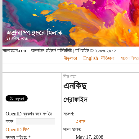
সচলায়তন.com | অনলাইন রাইটার্স কমিউনিটি | কপিরাইট © ২০০৬-২০১৫
নীড়পাতা
English
নীতিমালা
সচলে লিখত
নীড়পাতা
এনকিদু
প্রোফাইল
OpenID ব্যবহার করে লগইন
সচলগ:
করুন:
এখানে
সচল হলেন:
OpenID কি?
May 17, 2008
সদস্য পরিচয়:
*