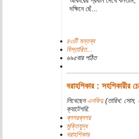
আকারের প্রবাল দেখে বলতাম, "ও
দক্ষিনে ছেঁ...
৪৩টি মন্তব্য
বিস্তারিত...
৬৯৫বার পঠিত
বরাহশিকার : সহশিকারীর চ
লিখেছেন
এনকিদু
(তারিখ: সোম, ২
ক্যাটেগরি:
ব্লগরব্লগর
মুক্তিযুদ্ধ
বরাহশিকার