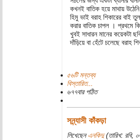
সচলের জন্য একটা ব্যানার বান
কখনই বাতিক হয়ে মাথায় উঠেনি,
হিমু ভাই বরাহ শিকারের বাই ত
করার বাতিক চাপল । প্রথমে ক
খুবই সাধারন মানের কয়েকটা ছবি
দাঁড়িয়ে বা হেঁটে চলেছে বরাহ শ
৫৬টি মন্তব্য
বিস্তারিত...
৬৭৭বার পঠিত
সন্ন্যাসী কাঁকড়া
লিখেছেন
এনকিদু
(তারিখ: রবি, ০