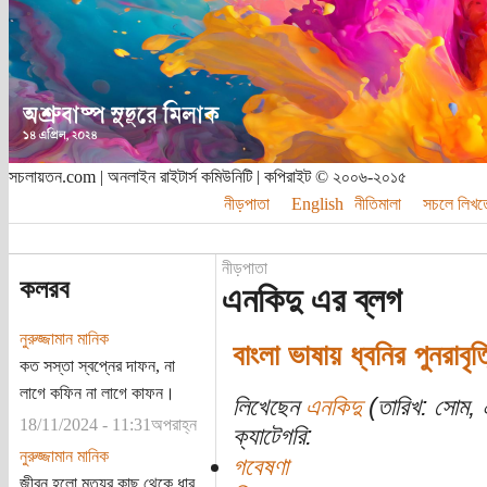
সচলায়তন.com | অনলাইন রাইটার্স কমিউনিটি | কপিরাইট © ২০০৬-২০১৫
নীড়পাতা
English
নীতিমালা
সচলে লিখত
নীড়পাতা
কলরব
এনকিদু এর ব্লগ
নুরুজ্জামান মানিক
বাংলা ভাষায় ধ্বনির পুনরাবৃত
কত সস্তা স্বপ্নের দাফন, না
লাগে কফিন না লাগে কাফন।
লিখেছেন
এনকিদু
(তারিখ: সোম, ০
18/11/2024 - 11:31অপরাহ্ন
ক্যাটেগরি:
নুরুজ্জামান মানিক
গবেষণা
জীবন হলো মৃত্যুর কাছ থেকে ধার