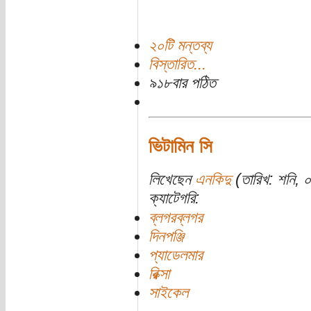
২০টি মন্তব্য
বিস্তারিত...
৯১৮বার পঠিত
ভিটামিন সি
লিখেছেন
এনকিদু
(তারিখ: শনি, 
ক্যাটেগরি:
ব্লগরব্লগর
দিনপঞ্জি
প্যাডেলমার
রিক্সা
সাইকেল