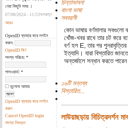
চিন্তাভাবনা
নেয়া কিছুটা সময় ।
বাংলা ভাষা
07/08/2024 - 11:53অপরাহ্ন
সববয়সী
আরও
কোন ভাষায় বর্ণমালার সবগুলো ব
OpenID ব্যবহার করে লগইন
খোঁজ-খবর রাখে তার চট করে বলে
করুন:
বর্ণ হল E, তার পর পুনরাবৃত্
OpenID কি?
ইত্যাদি। যারা বিস্তারিত জা
সদস্য পরিচয়:
*
অন্তর্জালে সন্ধান করতে পারে
পাসওয়ার্ড:
*
১৬টি মন্তব্য
ভুলোনা আমায়
বিস্তারিত...
OpenID ব্যবহার করে লগইন
করুন
লাউয়াছড়ায় বিচিত্রদর্শন ম
Cancel OpenID login
সদস্য নিবন্ধন