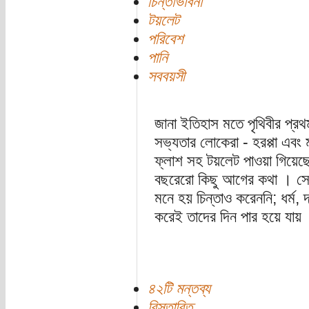
চিন্তাভাবনা
টয়লেট
পরিবেশ
পানি
সববয়সী
জানা ইতিহাস মতে পৃথিবীর প্রথ
সভ্যতার লোকেরা - হরপ্পা এবং 
ফ্লাশ সহ টয়লেট পাওয়া গিয়ে
বছরেরো কিছু আগের কথা । সে 
মনে হয় চিন্তাও করেননি; ধর্ম, দ
করেই তাদের দিন পার হয়ে যায় ।
৪২টি মন্তব্য
বিস্তারিত...