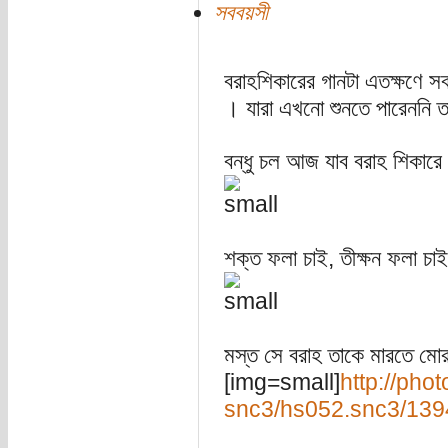
সববয়সী
বরাহশিকারের গানটা এতক্ষণে স
। যারা এখনো শুনতে পারেননি ত
বন্ধু চল আজ যাব বরাহ শিকারে
শক্ত ফলা চাই, তীক্ষন ফলা চাই
মস্ত সে বরাহ তাকে মারতে মোর
[img=small]
http://pho
snc3/hs052.snc3/13