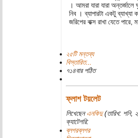
। আমরা যারা যারা অন্তর্জালে ঘ
নিব । ব্যাপারটা একটু ব্যাখ্য
জরিপের বাক্স রাখা যেতে পারে,
২৫টি মন্তব্য
বিস্তারিত...
৭১৪বার পঠিত
ফ্লাশ টয়লেট
লিখেছেন
এনকিদু
(তারিখ: শনি, ২
ক্যাটেগরি:
ব্লগরব্লগর