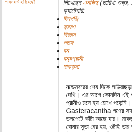
লিখেছেন
এনকিদু
(তারিখ: শুক্র
পাসওয়ার্ড হারিয়েছে?
ক্যাটেগরি:
দিনপঞ্জি
ভ্রমণ
বিজ্ঞান
পতঙ্গ
বন
বন্যপ্রানী
মাকড়সা
নভেম্বরের শেষ দিকে লাউয়াছড়া
দেখি। এর আগে কোনদিন এই প্
প্রানীও মনে হয় চোখে পড়েনি। 
Gasteracantha গণের সদ
তলপেটে কাঁটা আছে যার। মাকড়
বোনার সুতা বের হয়, ওটাই তা