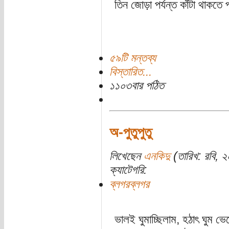
তিন জোড়া পর্যন্ত কাঁটা থাকতে 
৫৯টি মন্তব্য
বিস্তারিত...
১১০৩বার পঠিত
অ-পুতুপুতু
লিখেছেন
এনকিদু
(তারিখ: রবি, ২
ক্যাটেগরি:
ব্লগরব্লগর
ভালই ঘুমাচ্ছিলাম, হঠাৎ ঘুম ভ