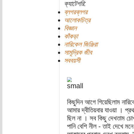
ক্যাটেগরি:
ব্লগরব্লগর
আলোকচিত্র
বিজ্ঞান
কাঁকড়া
নারিকেল জিঞ্জিরা
সামূদ্রিক জীব
সববয়সী
কিছুদিন আগে গিয়েছিলাম নারিকেল 
আমার দ্বীতিয়বার যাওয়া । প্র
ছিল না । সব কিছু দেখতাম চ
পানি বেশি নীল - তাই দেখে মনে