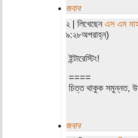
জবাব
২ | লিখেছেন
এস এম মাহব
৯:২৮অপরাহ্ন)
ইন্টারেস্টিং!
====
চিত্ত থাকুক সমুন্নত, উ
জবাব