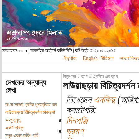
সচলায়তন.com | অনলাইন রাইটার্স কমিউনিটি | কপিরাইট © ২০০৬-২০১৫
নীড়পাতা
English
নীতিমালা
সচলে লিখত
নীড়পাতা
»
ব্লগ
»
এনকিদু এর ব্লগ
লেখকের অন্যান্য
লাউয়াছড়ায় বিচিত্রদর্শন
লেখা
লিখেছেন
এনকিদু
(তারিখ:
বাংলা ভাষায় ধ্বনির পুনরাবৃত্তি হার
ক্যাটেগরি:
লাউয়াছড়ায় বিচিত্রদর্শন মাকড়সা
দিনপঞ্জি
অ-পুতুপুতু
একটা হাইকু
ভ্রমণ
চলুন একটা জরিপ করি