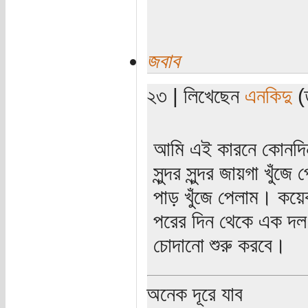
জবাব
২৩ | লিখেছেন
এনকিদু
(ত
আমি এই কারনে কোনদিন
সুন্দর সুন্দর জায়গা খুঁ
পাড় খুঁজে পেলাম। কয়
পরের দিন থেকে এক দল 
চোদানো শুরু করবে।
অনেক দূরে যাব