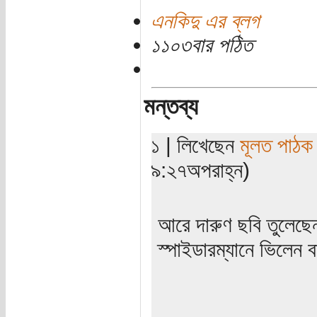
এনকিদু এর ব্লগ
১১০৩বার পঠিত
মন্তব্য
১ | লিখেছেন
মূলত পাঠক
৯:২৭অপরাহ্ন)
আরে দারুণ ছবি তুলেছ
স্পাইডারম্যানে ভিলেন ব