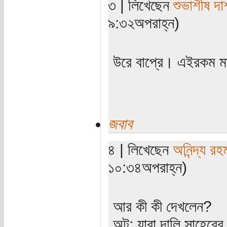
৩ | লিখেছেন
শুভাশীষ দা
৯:৩২অপরাহ্ন)
উরে বাপ্রে। এইরকম 
জবাব
৪ | লিখেছেন
অনিন্দ্য রহ
১০:৩৪অপরাহ্ন)
আর কী কী দেখলেন?
অট: যারা দালি সাহেবের