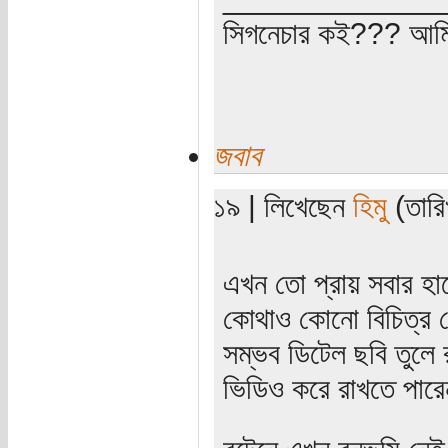
সিগনেচার কই??? আমি
জবাব
১৯ | লিখেছেন
হিমু
(তারি
এখন তো প্রায় সবার হা
কোথাও কোনো বিচিত্র প
সম্ভব ডিটেল ছবি তু
ভিডিও করে রাখতে পার