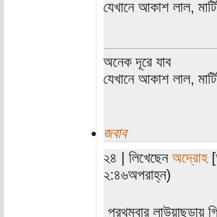
যেখানে আকাশ লাল, মাটিট
অনেক দূরে যাব
যেখানে আকাশ লাল, মাটিট
জবাব
২৪ | লিখেছেন
অদ্রোহ
[
২:৪৬অপরাহ্ন)
প্রথমবার লাউয়াছড়ায় গ