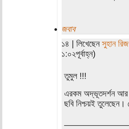
জবাব
১৪ | লিখেছেন
সুহান রি
১:০২পূর্বাহ্ন)
তুমুল !!!
এরকম অদ্ভূতদর্শন আর 
ছবি নিশ্চয়ই তুলেছেন। 
_____________