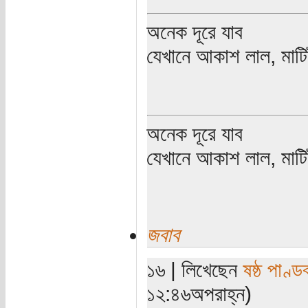
অনেক দূরে যাব
যেখানে আকাশ লাল, মাটিট
অনেক দূরে যাব
যেখানে আকাশ লাল, মাটিট
জবাব
১৬ | লিখেছেন
ষষ্ঠ পাণ্ড
১২:৪৬অপরাহ্ন)