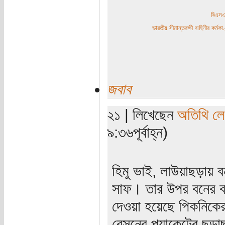
বিএ
ভারতীয় সীমান্তরক্ষী বাহিনীর কর্
জবাব
২১ | লিখেছেন
অতিথি ল
৯:৩৬পূর্বাহ্ন)
হিমু ভাই, লাউয়াছড়ায়
সাফ। তার উপর বনের ব
দেওয়া হয়েছে পিকনিকের 
বেন্সনের প্যাকেটের ছড়