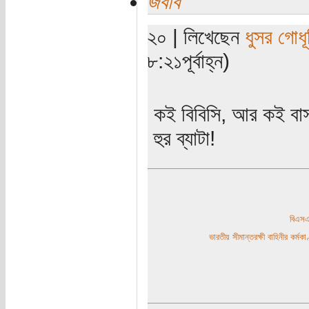
জবাব
২০ | লিখেছেন
ধুসর গোধূ
৮:২১পূর্বাহ্ন)
কই বিবিসি, আর কই বা
হুর ব্যাটা!
বিএ
ভারতীয় সীমান্তরক্ষী বাহিনীর কর্