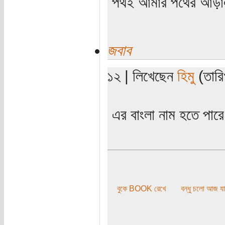
পথই আমার পথের আড়
জবাব
১২ | লিখেছেন
হিমু
(তারি
এর বাংলা নাম হতে পার
বুকে BOOK রেখে
বন্ধু চলো আজ যা