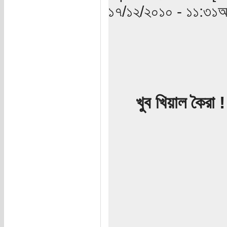
১৭/১২/২০১০ - ১১:৩১অ
খুব খিয়াল কৈরা 