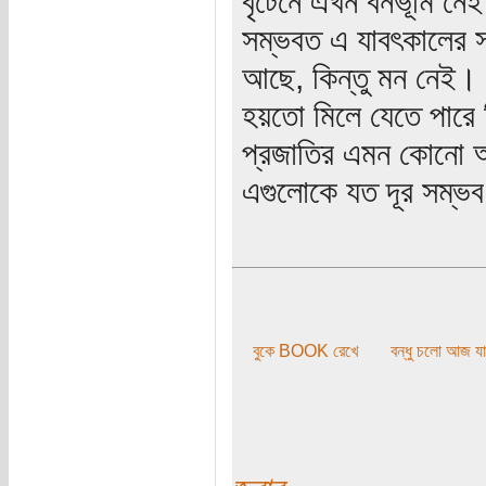
বৃটেনে এখন বনভূমি নেই
সম্ভবত এ যাবৎকালের সর্
আছে, কিন্তু মন নেই। 
হয়তো মিলে যেতে পারে 
প্রজাতির এমন কোনো আ
এগুলোকে যত দূর সম্ভব
বুকে BOOK রেখে
বন্ধু চলো আজ যা