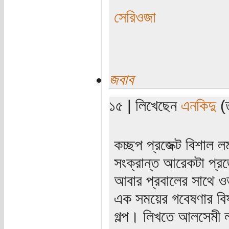
সেরিওজা
জবাব
১৫ | লিখেছেন
এনকিদু
(ত
কচ্ছপ প্রজেক্ট বিশাল
সংক্রান্ত আরেকটা প্রজ
আবার প্রবালের সাথে ও
এক সময়ের গবেষণার বি
গল্প। লিখতে আলসেমী 