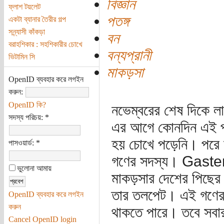
বিজ্ঞান
ফ্লাশ টয়লেট
পতঙ্গ
একটা ব্যানার তৈরীর গল্প
সন্ন্যাসী কাঁকড়া
বন
বরাহশিকার : সহশিকারীর চোখে
বন্যপ্রানী
ভিটামিন সি
মাকড়সা
OpenID ব্যবহার করে লগইন
করুন:
OpenID কি?
নভেম্বরের শেষ দিকে ল
সদস্য পরিচয়:
*
এর আগে কোনদিন এই প্
হয় চোখে পড়েনি। পরে
পাসওয়ার্ড:
*
গণের সদস্য। Gaster
ভুলোনা আমায়
মাকড়সার দেশের পিছের 
তার তলপেট। এই গণের স
OpenID ব্যবহার করে লগইন
করুন
থাকতে পারে। তবে সবার
Cancel OpenID login