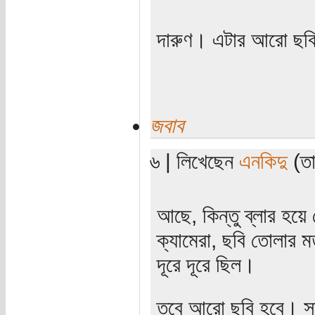
দারুণ। এটার আরো ছব
জবাব
৬ | লিখেছেন
এনকিদু
(তা
আছে, কিন্তু ব্লার হয়ে
ক্যামেরা, ছবি তোলার
দূরে দূরে ছিল।
তবে আরো ছবি হবে। সম