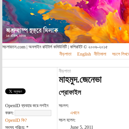
সচলায়তন.com | অনলাইন রাইটার্স কমিউনিটি | কপিরাইট © ২০০৬-২০১৫
নীড়পাতা
English
নীতিমালা
সচলে লিখত
নীড়পাতা
মাহমুদ.জেনেভা
প্রোফাইল
OpenID ব্যবহার করে লগইন
সচলগ:
করুন:
এখানে
সচল হলেন:
OpenID কি?
June 5, 2011
সদস্য পরিচয়:
*